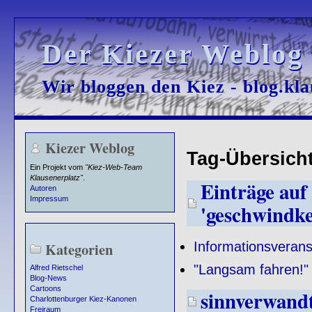
Der Kiezer Weblog
Der Kiezer Weblog
Wir bloggen den Kiez - blog.kla
Wir bloggen den Kiez - blog.kla
Kiezer Weblog
Tag-Übersicht
Ein Projekt vom
"Kiez-Web-Team
Klausenerplatz"
.
Einträge auf 
Autoren
Impressum
'geschwindke
Informationsverans
Kategorien
"Langsam fahren!" 
Alfred Rietschel
Blog-News
Cartoons
sinnverwand
Charlottenburger Kiez-Kanonen
Freiraum