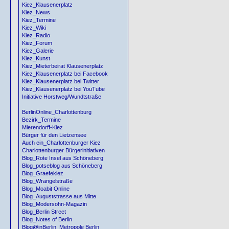
Kiez_Klausenerplatz
Kiez_News
Kiez_Termine
Kiez_Wiki
Kiez_Radio
Kiez_Forum
Kiez_Galerie
Kiez_Kunst
Kiez_Mieterbeirat Klausenerplatz
Kiez_Klausenerplatz bei Facebook
Kiez_Klausenerplatz bei Twitter
Kiez_Klausenerplatz bei YouTube
Initiative Horstweg/Wundtstraße
BerlinOnline_Charlottenburg
Bezirk_Termine
Mierendorff-Kiez
Bürger für den Lietzensee
Auch ein_Charlottenburger Kiez
Charlottenburger Bürgerinitiativen
Blog_Rote Insel aus Schöneberg
Blog_potseblog aus Schöneberg
Blog_Graefekiez
Blog_Wrangelstraße
Blog_Moabit Online
Blog_Auguststrasse aus Mitte
Blog_Modersohn-Magazin
Blog_Berlin Street
Blog_Notes of Berlin
Blog@inBerlin_Metropole Berlin