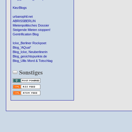
KiezBlogs
urbanophil.net
ABRISSBERLIN
Mietenpolitisches Dossier
Steigende Mieten stoppen!
Gentrification Blog
Icke_Berliner Rockpoet
Blog_'AQua!'
Blog_Icke, Neuberlinerin
Blog_gesichtspunkte.de
Blog_Ullis Mord & Totschlag
Sonstiges