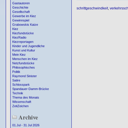
Gastautoren
Geschichte
schrittgeschwindkeit
,
verkehrssch
Gesellschaft
Gewerbe im Kiez
Gewinnspiel
Grabowskis Katze
Kiez
Kiezfundstücke
KiezRadio
Kiezreportagen
Kinder und Jugendliche
Kunst und Kultur
Mein Kiez
Menschen im Kiez
Netzfundstücke
Philosophisches
Politik
Raymond Sinister
Satire
Schlosspark
Spandauer-Damm-Brücke
Technik
Thema des Monats
Wissenschaft
ZeitZeichen
Archive
01.Jul - 31 Jul 2026