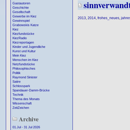
sinnverwand
Gastautoren
Geschichte
Gesellschaft
Gewerbe im Kiez
2013
,
2014
,
frohes_neues
,
jahre
Gewinnspiel
Grabowskis Katze
Kiez
Kiezfundstücke
KiezRadio
Kiezreportagen
Kinder und Jugendliche
Kunst und Kultur
Mein Kiez
Menschen im Kiez
Netzfundstücke
Philosophisches
Politik
Raymond Sinister
Satire
Schlosspark
Spandauer-Damm-Brücke
Technik
Thema des Monats
Wissenschaft
ZeitZeichen
Archive
01.Jul - 31 Jul 2026