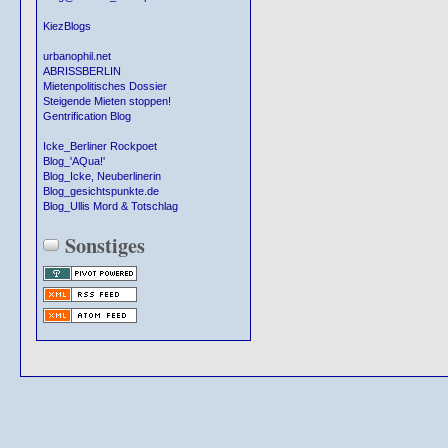
KiezBlogs
urbanophil.net
ABRISSBERLIN
Mietenpolitisches Dossier
Steigende Mieten stoppen!
Gentrification Blog
Icke_Berliner Rockpoet
Blog_'AQua!'
Blog_Icke, Neuberlinerin
Blog_gesichtspunkte.de
Blog_Ullis Mord & Totschlag
Sonstiges