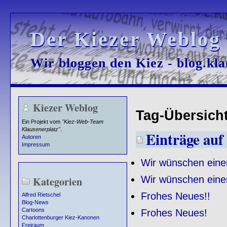
Der Kiezer Weblog
Der Kiezer Weblog
Wir bloggen den Kiez - blog.kla
Wir bloggen den Kiez - blog.kla
Kiezer Weblog
Tag-Übersicht
Ein Projekt vom
"Kiez-Web-Team
Klausenerplatz"
.
Einträge auf 
Autoren
Impressum
Wir wünschen eine
Wir wünschen eine
Kategorien
Frohes Neues!!
Alfred Rietschel
Blog-News
Cartoons
Frohes Neues!
Charlottenburger Kiez-Kanonen
Freiraum