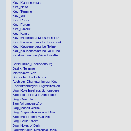
Kiez_Klausenerplatz
Kiez_News
Kiez_Termine
Kiez_Wiki
Kiez_Radio
Kiez_Forum
Kiez_Galerie
Kiez_Kunst
Kiez_Mieterbeirat Klausenerplatz
Kiez_Klausenerplatz bei Facebook
Kiez_Klausenerplatz bei Twitter
Kiez_Klausenerplatz bei YouTube
Initiative Horstweg/Wundtstraße
BerlinOnline_Charlottenburg
Bezirk_Termine
Mierendorff-Kiez
Bürger für den Lietzensee
Auch ein_Charlottenburger Kiez
Charlottenburger Bürgerinitiativen
Blog_Rote Insel aus Schöneberg
Blog_potseblog aus Schöneberg
Blog_Graefekiez
Blog_Wrangelstraße
Blog_Moabit Online
Blog_Auguststrasse aus Mitte
Blog_Modersohn-Magazin
Blog_Berlin Street
Blog_Notes of Berlin
Blog@inBerlin_Metropole Berlin