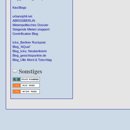
KiezBlogs
urbanophil.net
ABRISSBERLIN
Mietenpolitisches Dossier
Steigende Mieten stoppen!
Gentrification Blog
Icke_Berliner Rockpoet
Blog_'AQua!'
Blog_Icke, Neuberlinerin
Blog_gesichtspunkte.de
Blog_Ullis Mord & Totschlag
Sonstiges