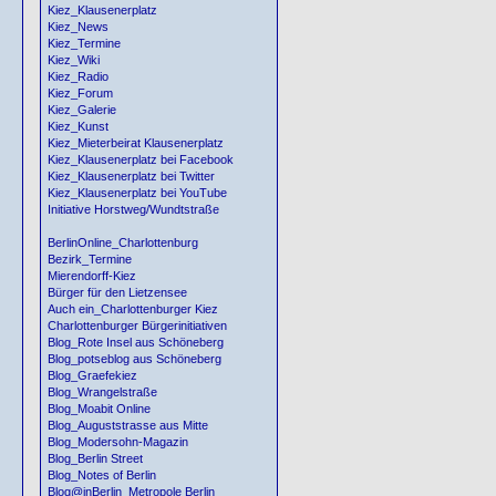
Kiez_Klausenerplatz
Kiez_News
Kiez_Termine
Kiez_Wiki
Kiez_Radio
Kiez_Forum
Kiez_Galerie
Kiez_Kunst
Kiez_Mieterbeirat Klausenerplatz
Kiez_Klausenerplatz bei Facebook
Kiez_Klausenerplatz bei Twitter
Kiez_Klausenerplatz bei YouTube
Initiative Horstweg/Wundtstraße
BerlinOnline_Charlottenburg
Bezirk_Termine
Mierendorff-Kiez
Bürger für den Lietzensee
Auch ein_Charlottenburger Kiez
Charlottenburger Bürgerinitiativen
Blog_Rote Insel aus Schöneberg
Blog_potseblog aus Schöneberg
Blog_Graefekiez
Blog_Wrangelstraße
Blog_Moabit Online
Blog_Auguststrasse aus Mitte
Blog_Modersohn-Magazin
Blog_Berlin Street
Blog_Notes of Berlin
Blog@inBerlin_Metropole Berlin