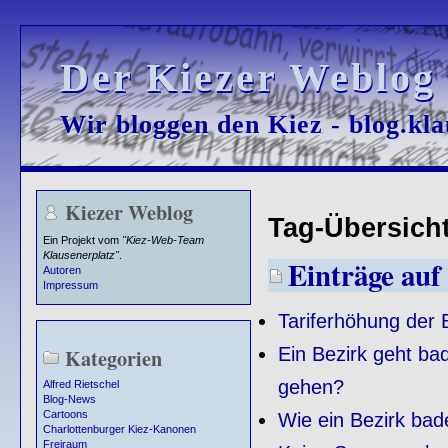
Der Kiezer Weblog
Der Kiezer Weblog
Wir bloggen den Kiez - blog.kla
Wir bloggen den Kiez - blog.kla
Kiezer Weblog
Tag-Übersicht 
Ein Projekt vom
"Kiez-Web-Team
Klausenerplatz"
.
Einträge auf 
Autoren
Impressum
Tariferhöhung der 
Ein Bezirk geht ba
Kategorien
gehen?
Alfred Rietschel
Blog-News
Cartoons
Wie ein Bezirk bade
Charlottenburger Kiez-Kanonen
Freiraum