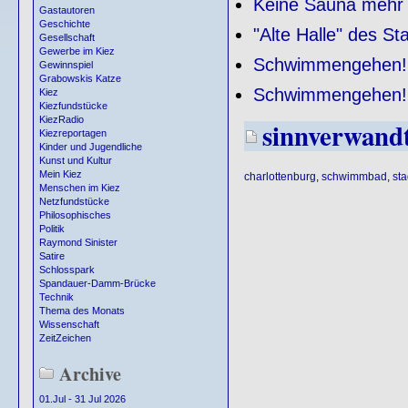
Keine Sauna mehr
Gastautoren
Geschichte
"Alte Halle" des S
Gesellschaft
Gewerbe im Kiez
Schwimmengehen!
Gewinnspiel
Grabowskis Katze
Schwimmengehen!
Kiez
Kiezfundstücke
KiezRadio
sinnverwand
Kiezreportagen
Kinder und Jugendliche
Kunst und Kultur
Mein Kiez
charlottenburg
,
schwimmbad
,
st
Menschen im Kiez
Netzfundstücke
Philosophisches
Politik
Raymond Sinister
Satire
Schlosspark
Spandauer-Damm-Brücke
Technik
Thema des Monats
Wissenschaft
ZeitZeichen
Archive
01.Jul - 31 Jul 2026