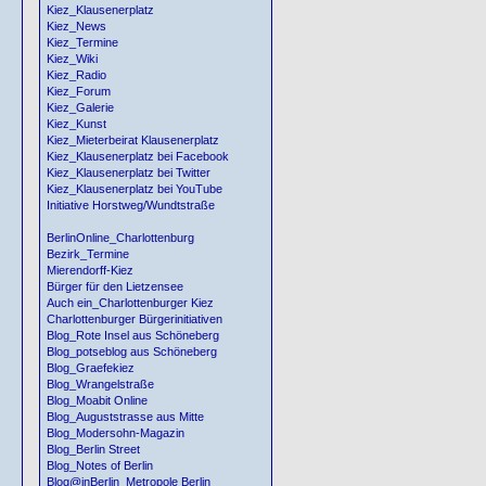
Kiez_Klausenerplatz
Kiez_News
Kiez_Termine
Kiez_Wiki
Kiez_Radio
Kiez_Forum
Kiez_Galerie
Kiez_Kunst
Kiez_Mieterbeirat Klausenerplatz
Kiez_Klausenerplatz bei Facebook
Kiez_Klausenerplatz bei Twitter
Kiez_Klausenerplatz bei YouTube
Initiative Horstweg/Wundtstraße
BerlinOnline_Charlottenburg
Bezirk_Termine
Mierendorff-Kiez
Bürger für den Lietzensee
Auch ein_Charlottenburger Kiez
Charlottenburger Bürgerinitiativen
Blog_Rote Insel aus Schöneberg
Blog_potseblog aus Schöneberg
Blog_Graefekiez
Blog_Wrangelstraße
Blog_Moabit Online
Blog_Auguststrasse aus Mitte
Blog_Modersohn-Magazin
Blog_Berlin Street
Blog_Notes of Berlin
Blog@inBerlin_Metropole Berlin