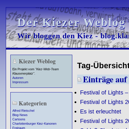
Der Kiezer Weblog
Der Kiezer Weblog
Wir bloggen den Kiez - blog.kla
Wir bloggen den Kiez - blog.kla
Kiezer Weblog
Tag-Übersicht 
Ein Projekt vom
"Kiez-Web-Team
Klausenerplatz"
.
Einträge auf 
Autoren
Impressum
Festival of Lights –
Festival of Lights
Kategorien
Es ist erleuchtet
Alfred Rietschel
Blog-News
Cartoons
Festival of Lights 
Charlottenburger Kiez-Kanonen
Freiraum