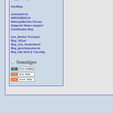
KiezBlogs
urbanophil.net
ABRISSBERLIN
Mietenpolitisches Dossier
Steigende Mieten stoppen!
Gentrification Blog
Icke_Berliner Rockpoet
Blog_'AQua!'
Blog_Icke, Neuberlinerin
Blog_gesichtspunkte.de
Blog_Ullis Mord & Totschlag
Sonstiges