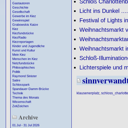
Schloß Charlottenb
Gastautoren
Geschichte
Licht ins Dunkel ....
Gesellschaft
Gewerbe im Kiez
Festival of Lights 
Gewinnspiel
Grabowskis Katze
Weihnachtsmarkt v
Kiez
Kiezfundstücke
KiezRadio
Weihnachtsmarktau
Kiezreportagen
Kinder und Jugendliche
Weihnachtsmarkt i
Kunst und Kultur
Mein Kiez
Schloß-Illuminatio
Menschen im Kiez
Netzfundstücke
Lichterspiele und m
Philosophisches
Politik
sinnverwand
Raymond Sinister
Satire
Schlosspark
Spandauer-Damm-Brücke
klausenerplatz
,
schloss_charlott
Technik
Thema des Monats
Wissenschaft
ZeitZeichen
Archive
01.Jul - 31 Jul 2026