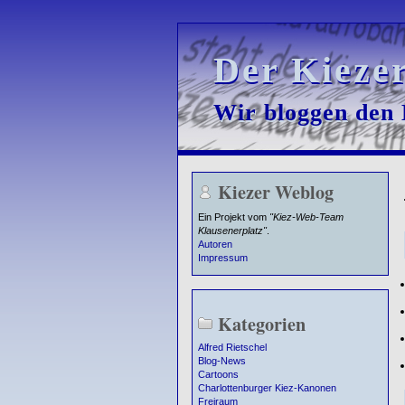
Der Kieze
Der Kieze
Wir bloggen den K
Wir bloggen den K
Kiezer Weblog
Ein Projekt vom
"Kiez-Web-Team
Klausenerplatz"
.
Autoren
Impressum
Kategorien
Alfred Rietschel
Blog-News
Cartoons
Charlottenburger Kiez-Kanonen
Freiraum