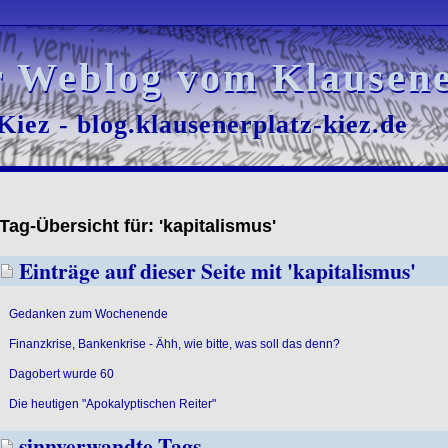
r Weblog vom Klausene
r Weblog vom Klausene
iez - blog.klausenerplatz-kiez.de
iez - blog.klausenerplatz-kiez.de
Tag-Übersicht für: 'kapitalismus'
Einträge auf dieser Seite mit 'kapitalismus'
Gedanken zum Wochenende
Finanzkrise, Bankenkrise - Ähh, wie bitte, was soll das denn?
Dagobert wurde 60
Die heutigen "Apokalyptischen Reiter"
sinnverwandte Tags