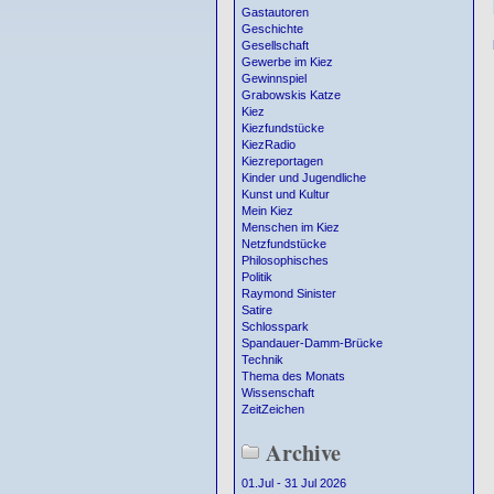
Gastautoren
Geschichte
Gesellschaft
Gewerbe im Kiez
Gewinnspiel
Grabowskis Katze
Kiez
Kiezfundstücke
KiezRadio
Kiezreportagen
Kinder und Jugendliche
Kunst und Kultur
Mein Kiez
Menschen im Kiez
Netzfundstücke
Philosophisches
Politik
Raymond Sinister
Satire
Schlosspark
Spandauer-Damm-Brücke
Technik
Thema des Monats
Wissenschaft
ZeitZeichen
Archive
01.Jul - 31 Jul 2026