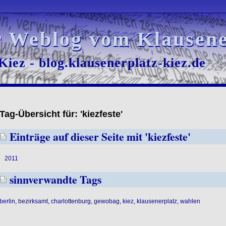
r Weblog vom Klausene
r Weblog vom Klausene
iez - blog.klausenerplatz-kiez.de
iez - blog.klausenerplatz-kiez.de
Tag-Übersicht für: 'kiezfeste'
Einträge auf dieser Seite mit 'kiezfeste'
2011
sinnverwandte Tags
berlin
,
bezirksamt
,
charlottenburg
,
gewobag
,
kiez
,
klausenerplatz
,
wahlen