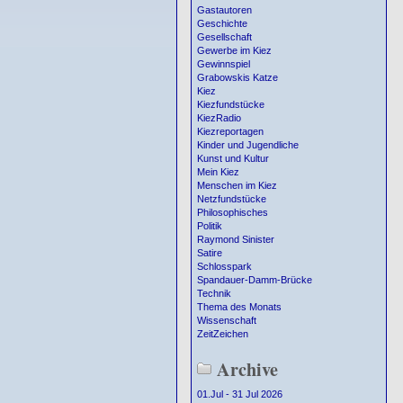
Gastautoren
Geschichte
Gesellschaft
Gewerbe im Kiez
Gewinnspiel
Grabowskis Katze
Kiez
Kiezfundstücke
KiezRadio
Kiezreportagen
Kinder und Jugendliche
Kunst und Kultur
Mein Kiez
Menschen im Kiez
Netzfundstücke
Philosophisches
Politik
Raymond Sinister
Satire
Schlosspark
Spandauer-Damm-Brücke
Technik
Thema des Monats
Wissenschaft
ZeitZeichen
Archive
01.Jul - 31 Jul 2026