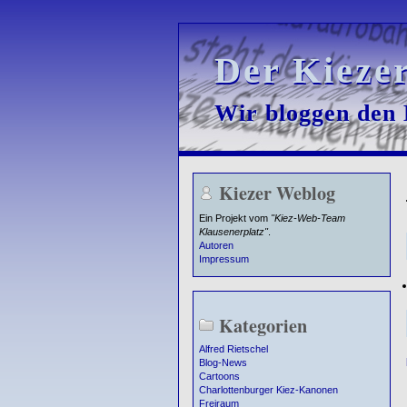
Der Kieze
Der Kieze
Wir bloggen den K
Wir bloggen den K
Kiezer Weblog
Ein Projekt vom
"Kiez-Web-Team
Klausenerplatz"
.
Autoren
Impressum
Kategorien
Alfred Rietschel
Blog-News
Cartoons
Charlottenburger Kiez-Kanonen
Freiraum