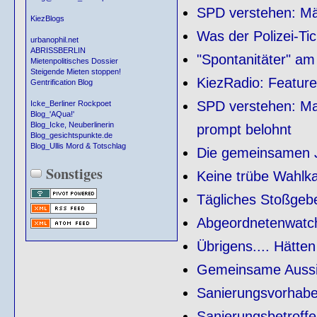
SPD verstehen: Mä
KiezBlogs
Was der Polizei-Tic
urbanophil.net
ABRISSBERLIN
"Spontanitäter" am
Mietenpolitisches Dossier
Steigende Mieten stoppen!
KiezRadio: Feature
Gentrification Blog
SPD verstehen: Ma
Icke_Berliner Rockpoet
Blog_'AQua!'
Blog_Icke, Neuberlinerin
prompt belohnt
Blog_gesichtspunkte.de
Blog_Ullis Mord & Totschlag
Die gemeinsamen J
Sonstiges
Keine trübe Wahlk
Tägliches Stoßgeb
Abgeordnetenwatch 
Übrigens.... Hätte
Gemeinsame Aussi
Sanierungsvorhabe
Sanierungsbetroff