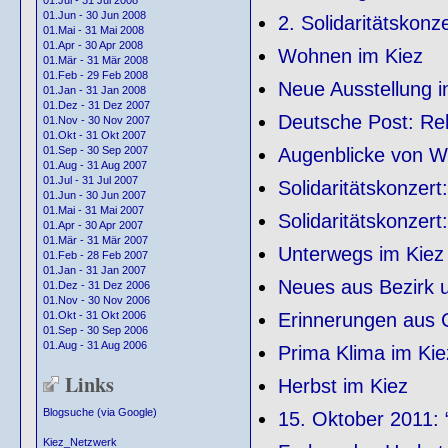
01.Jul - 31 Jul 2008
01.Jun - 30 Jun 2008
2. Solidaritätskonze
01.Mai - 31 Mai 2008
01.Apr - 30 Apr 2008
Wohnen im Kiez
01.Mär - 31 Mär 2008
01.Feb - 29 Feb 2008
Neue Ausstellung i
01.Jan - 31 Jan 2008
01.Dez - 31 Dez 2007
Deutsche Post: Rek
01.Nov - 30 Nov 2007
01.Okt - 31 Okt 2007
Augenblicke von Wo
01.Sep - 30 Sep 2007
01.Aug - 31 Aug 2007
01.Jul - 31 Jul 2007
Solidaritätskonzert
01.Jun - 30 Jun 2007
01.Mai - 31 Mai 2007
Solidaritätskonzert
01.Apr - 30 Apr 2007
01.Mär - 31 Mär 2007
Unterwegs im Kiez
01.Feb - 28 Feb 2007
01.Jan - 31 Jan 2007
Neues aus Bezirk 
01.Dez - 31 Dez 2006
01.Nov - 30 Nov 2006
Erinnerungen aus 
01.Okt - 31 Okt 2006
01.Sep - 30 Sep 2006
01.Aug - 31 Aug 2006
Prima Klima im Kie
Links
Herbst im Kiez
Blogsuche (via Google)
15. Oktober 2011: 
Kiez_Netzwerk