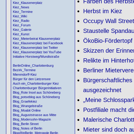
Farben des Herbst
Kiez_Klausenerplatz
Kiez_News
Herbst im Kiez
Kiez_Termine
Kiez_Wiki
Occupy Wall Stree
Kiez_Radio
Kiez_Forum
Staustelle Spand
Kiez_Galerie
Kiez_Kunst
Kiez_Mieterbeirat Klausenerplatz
ÖkoBio-Fördertopf
Kiez_Klausenerplatz bei Facebook
Kiez_Klausenerplatz bei Twitter
Skizzen der Erinne
Kiez_Klausenerplatz bei YouTube
Initiative Horstweg/Wundtstraße
Relikte im Hinterho
BerlinOnline_Charlottenburg
Berliner Mietervere
Bezirk_Termine
Mierendorff-Kiez
Bürgerschaftliche
Bürger für den Lietzensee
Auch ein_Charlottenburger Kiez
Charlottenburger Bürgerinitiativen
ausgezeichnet
Blog_Rote Insel aus Schöneberg
Blog_potseblog aus Schöneberg
„Meine Schlosspar
Blog_Graefekiez
Blog_Wrangelstraße
Postfiliale macht di
Blog_Moabit Online
Blog_Auguststrasse aus Mitte
Malerische Charlot
Blog_Modersohn-Magazin
Blog_Berlin Street
Mieter sind doch 
Blog_Notes of Berlin
Blog@inBerlin_Metropole Berlin