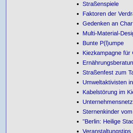
Straßenspiele
Faktoren der Verd
Gedenken an Charl
Multi-Material-Desi
Bunte P(l)umpe
Kiezkampagne für
Ernährungsberatun
Straßenfest zum T
Umweltaktivisten in 
Kabelstörung im Ki
Unternehmensnetz K
Sternenkinder vom
"Berlin: Heilige St
Veranstaltungstips