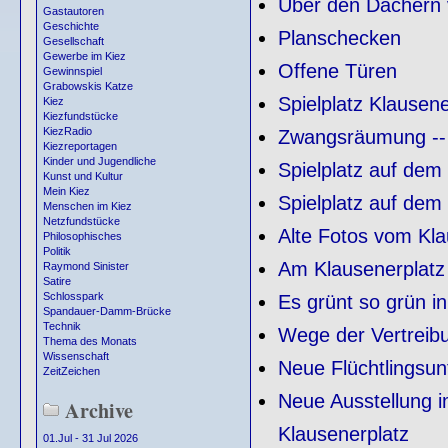
Über den Dächern 
Gastautoren
Geschichte
Planschecken
Gesellschaft
Gewerbe im Kiez
Offene Türen
Gewinnspiel
Grabowskis Katze
Spielplatz Klausene
Kiez
Kiezfundstücke
KiezRadio
Zwangsräumung -- 
Kiezreportagen
Kinder und Jugendliche
Spielplatz auf dem 
Kunst und Kultur
Mein Kiez
Spielplatz auf dem
Menschen im Kiez
Netzfundstücke
Alte Fotos vom Kla
Philosophisches
Politik
Am Klausenerplatz 
Raymond Sinister
Satire
Schlosspark
Es grünt so grün i
Spandauer-Damm-Brücke
Technik
Wege der Vertreib
Thema des Monats
Wissenschaft
Neue Flüchtlingsu
ZeitZeichen
Neue Ausstellung 
Archive
Klausenerplatz
01.Jul - 31 Jul 2026