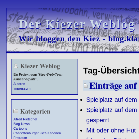
Der Kiezer Weblog
Der Kiezer Weblog
Wir bloggen den Kiez - blog.kla
Wir bloggen den Kiez - blog.kla
Kiezer Weblog
Tag-Übersicht 
Ein Projekt vom
"Kiez-Web-Team
Klausenerplatz"
.
Einträge auf 
Autoren
Impressum
Spielplatz auf dem
Spielplatz auf dem
Kategorien
gesperrt
Alfred Rietschel
Blog-News
Cartoons
Mit oder ohne Hut
Charlottenburger Kiez-Kanonen
Freiraum