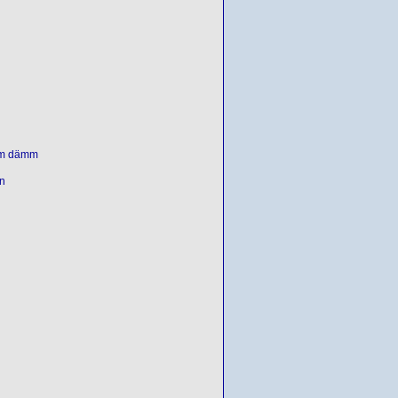
ämm dämm
n