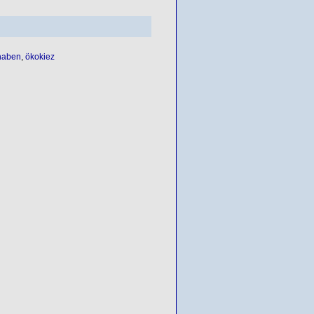
haben
,
ökokiez