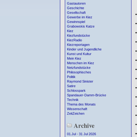
Gastautoren
Geschichte
Gesellschaft
Gewerbe im Kiez
Gewinnspiel
Grabowskis Katze
Kiez
Kiezfundstücke
KiezRadio
Kiezreportagen
Kinder und Jugendliche
Kunst und Kultur
Mein Kiez
Menschen im Kiez
Netzfundstücke
Philosophisches
Politik
Raymond Sinister
Satire
Schlosspark
Spandauer-Damm-Brücke
Technik
Thema des Monats
Wissenschaft
ZeitZeichen
Archive
01.Jul - 31 Jul 2026