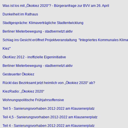
Was ist los mit „Ökokiez 2020“? - Bürgeranfrage zur BVV am 26. April
Dunkelheit im Rathaus
Stadtgespräche: Klimaverträgliche Stadtentwicklung
Berliner Mieterbewegung - stadtvernetzt aktiv
Schlag ins Gesicht eröffnet Projektveranstaltung "Integriertes Kommunales Klim
Kiez"
ÖkoKiez 2012 - inoffizielle Eigeninitiative
Berliner Mieterbewegung - stadtvernetzt aktiv
Gesteuerter Ökokiez
Rückt das Bezirksamt jetzt heimlich von „Ökokiez 2020“ ab?
KiezRadio: „Ökokiez 2020“
Wohnungspolitische Frühjahrsoffensive
Teil 5 - Sanierungsvorhaben 2012-2022 am Klausenerplatz
Teil 4,5 - Sanierungsvorhaben 2012-2022 am Klausenerplatz
Teil 4 - Sanierungsvorhaben 2012-2022 am Klausenerplatz