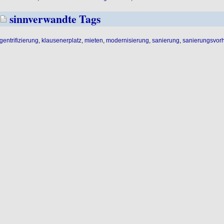
sinnverwandte Tags
gentrifizierung
,
klausenerplatz
,
mieten
,
modernisierung
,
sanierung
,
sanierungsvor