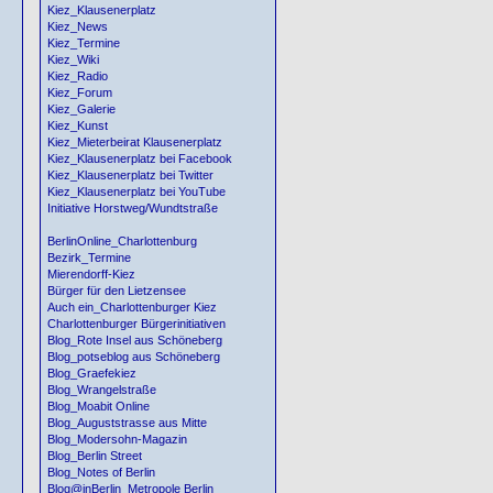
Kiez_Klausenerplatz
Kiez_News
Kiez_Termine
Kiez_Wiki
Kiez_Radio
Kiez_Forum
Kiez_Galerie
Kiez_Kunst
Kiez_Mieterbeirat Klausenerplatz
Kiez_Klausenerplatz bei Facebook
Kiez_Klausenerplatz bei Twitter
Kiez_Klausenerplatz bei YouTube
Initiative Horstweg/Wundtstraße
BerlinOnline_Charlottenburg
Bezirk_Termine
Mierendorff-Kiez
Bürger für den Lietzensee
Auch ein_Charlottenburger Kiez
Charlottenburger Bürgerinitiativen
Blog_Rote Insel aus Schöneberg
Blog_potseblog aus Schöneberg
Blog_Graefekiez
Blog_Wrangelstraße
Blog_Moabit Online
Blog_Auguststrasse aus Mitte
Blog_Modersohn-Magazin
Blog_Berlin Street
Blog_Notes of Berlin
Blog@inBerlin_Metropole Berlin