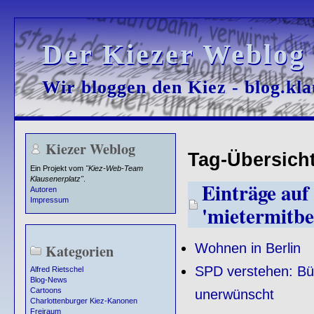
Der Kiezer Weblog
Der Kiezer Weblog
Wir bloggen den Kiez - blog.kla
Wir bloggen den Kiez - blog.kla
Kiezer Weblog
Tag-Übersicht
Ein Projekt vom
"Kiez-Web-Team
Klausenerplatz"
.
Einträge auf 
Autoren
Impressum
'mietermitb
Wohnen in Berlin
Kategorien
SPD verstehen: Bü
Alfred Rietschel
Blog-News
Cartoons
unerwünscht
Charlottenburger Kiez-Kanonen
Freiraum