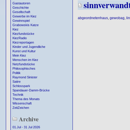
sinnverwand
Gastautoren
Geschichte
Gesellschaft
Gewerbe im Kiez
abgeordnetenhaus
,
gewobag
,
li
Gewinnspiel
Grabowskis Katze
Kiez
Kiezfundstücke
KiezRadio
Kiezreportagen
Kinder und Jugendliche
Kunst und Kultur
Mein Kiez
Menschen im Kiez
Netzfundstücke
Philosophisches
Politik
Raymond Sinister
Satire
Schlosspark
Spandauer-Damm-Brücke
Technik
Thema des Monats
Wissenschaft
ZeitZeichen
Archive
01.Jul - 31 Jul 2026