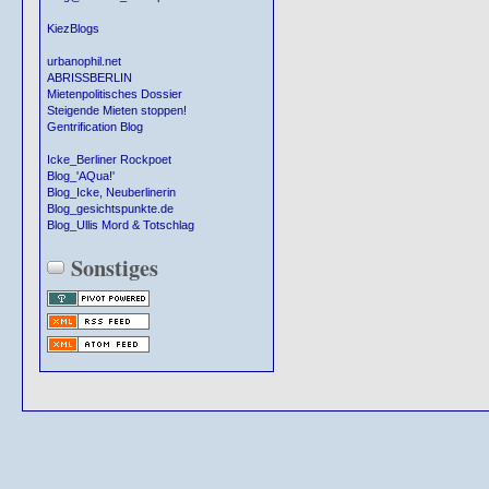
KiezBlogs
urbanophil.net
ABRISSBERLIN
Mietenpolitisches Dossier
Steigende Mieten stoppen!
Gentrification Blog
Icke_Berliner Rockpoet
Blog_'AQua!'
Blog_Icke, Neuberlinerin
Blog_gesichtspunkte.de
Blog_Ullis Mord & Totschlag
Sonstiges