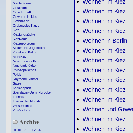
Wohnen im Kiez
Gastautoren
Geschichte
Wohnen im Kiez
Gesellschaft
Gewerbe im Kiez
Wohnen im Kiez
Gewinnspiel
Grabowskis Katze
Wohnen im Kiez
Kiez
Kiezfundstücke
KiezRadio
Wohnen in Berlin
Kiezreportagen
Kinder und Jugendliche
Wohnen im Kiez
Kunst und Kultur
Mein Kiez
Wohnen im Kiez
Menschen im Kiez
Netzfundstücke
Wohnen im Kiez
Philosophisches
Politik
Wohnen im Kiez
Raymond Sinister
Satire
Schlosspark
Wohnen im Kiez
Spandauer-Damm-Brücke
Technik
Wohnen im Kiez
Thema des Monats
Wissenschaft
Wohnen und Gewer
ZeitZeichen
Wohnen im Kiez
Archive
Wohnen im Kiez
01.Jul - 31 Jul 2026