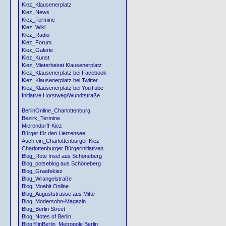
Kiez_Klausenerplatz
Kiez_News
Kiez_Termine
Kiez_Wiki
Kiez_Radio
Kiez_Forum
Kiez_Galerie
Kiez_Kunst
Kiez_Mieterbeirat Klausenerplatz
Kiez_Klausenerplatz bei Facebook
Kiez_Klausenerplatz bei Twitter
Kiez_Klausenerplatz bei YouTube
Initiative Horstweg/Wundtstraße
BerlinOnline_Charlottenburg
Bezirk_Termine
Mierendorff-Kiez
Bürger für den Lietzensee
Auch ein_Charlottenburger Kiez
Charlottenburger Bürgerinitiativen
Blog_Rote Insel aus Schöneberg
Blog_potseblog aus Schöneberg
Blog_Graefekiez
Blog_Wrangelstraße
Blog_Moabit Online
Blog_Auguststrasse aus Mitte
Blog_Modersohn-Magazin
Blog_Berlin Street
Blog_Notes of Berlin
Blog@inBerlin_Metropole Berlin