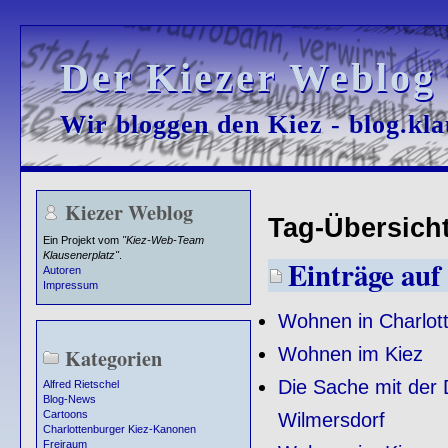
Der Kiezer Weblog
Der Kiezer Weblog
Wir bloggen den Kiez - blog.kla
Wir bloggen den Kiez - blog.kla
Kiezer Weblog
Tag-Übersicht 
Ein Projekt vom
"Kiez-Web-Team
Klausenerplatz"
.
Einträge auf 
Autoren
Impressum
Wohnen in Charlot
Wohnen im Kiez
Kategorien
Die Sache mit der 
Alfred Rietschel
Blog-News
Cartoons
Wilmersdorf
Charlottenburger Kiez-Kanonen
Freiraum