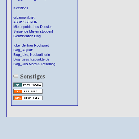
KiezBlogs
urbanophil.net
ABRISSBERLIN
Mietenpolitisches Dossier
Steigende Mieten stoppen!
Gentrification Blog
Icke_Berliner Rockpoet
Blog_'AQua!'
Blog_Icke, Neuberlinerin
Blog_gesichtspunkte.de
Blog_Ullis Mord & Totschlag
Sonstiges