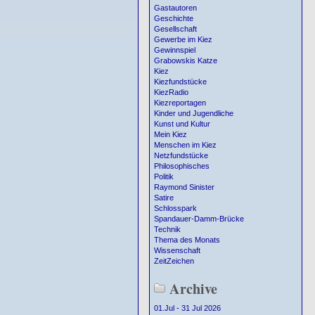
Gastautoren
Geschichte
Gesellschaft
Gewerbe im Kiez
Gewinnspiel
Grabowskis Katze
Kiez
Kiezfundstücke
KiezRadio
Kiezreportagen
Kinder und Jugendliche
Kunst und Kultur
Mein Kiez
Menschen im Kiez
Netzfundstücke
Philosophisches
Politik
Raymond Sinister
Satire
Schlosspark
Spandauer-Damm-Brücke
Technik
Thema des Monats
Wissenschaft
ZeitZeichen
Archive
01.Jul - 31 Jul 2026