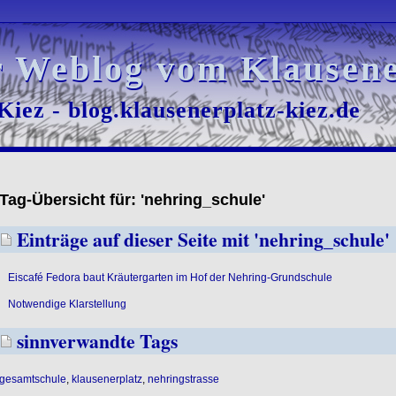
r Weblog vom Klausene
r Weblog vom Klausene
iez - blog.klausenerplatz-kiez.de
iez - blog.klausenerplatz-kiez.de
Tag-Übersicht für: 'nehring_schule'
Einträge auf dieser Seite mit 'nehring_schule'
Eiscafé Fedora baut Kräutergarten im Hof der Nehring-Grundschule
Notwendige Klarstellung
sinnverwandte Tags
gesamtschule
,
klausenerplatz
,
nehringstrasse