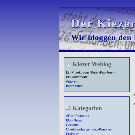
Der Kieze
Der Kieze
Wir bloggen den K
Wir bloggen den K
Kiezer Weblog
Ein Projekt vom
"Kiez-Web-Team
Klausenerplatz"
.
Autoren
Impressum
Kategorien
Alfred Rietschel
Blog-News
Cartoons
Charlottenburger Kiez-Kanonen
Freiraum