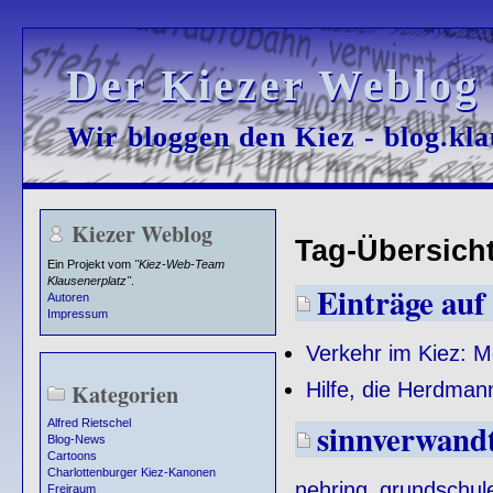
Der Kiezer Weblog
Der Kiezer Weblog
Wir bloggen den Kiez - blog.kla
Wir bloggen den Kiez - blog.kla
Kiezer Weblog
Tag-Übersicht
Ein Projekt vom
"Kiez-Web-Team
Klausenerplatz"
.
Einträge auf 
Autoren
Impressum
Verkehr im Kiez: Me
Hilfe, die Herdma
Kategorien
sinnverwand
Alfred Rietschel
Blog-News
Cartoons
Charlottenburger Kiez-Kanonen
nehring_grundschul
Freiraum