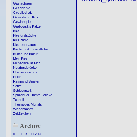
Gastautoren
Geschichte
Gesellschaft
Gewerbe im Kiez
Gewinnspiel
Grabowskis Katze
Kiez
Kiezfundstücke
KiezRadio
Kiezreportagen
Kinder und Jugendliche
Kunst und Kultur
Mein Kiez
Menschen im Kiez
Netzfundstücke
Philosophisches
Politik
Raymond Sinister
Satire
Schlosspark
Spandauer-Damm-Brücke
Technik
Thema des Monats
Wissenschaft
ZeitZeichen
Archive
01.Jul - 31 Jul 2026