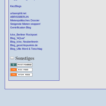
KiezBlogs
urbanophil.net
ABRISSBERLIN
Mietenpolitisches Dossier
Steigende Mieten stoppen!
Gentrification Blog
Icke_Berliner Rockpoet
Blog_'AQua!'
Blog_Icke, Neuberlinerin
Blog_gesichtspunkte.de
Blog_Ullis Mord & Totschlag
Sonstiges