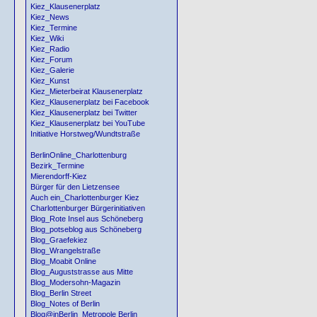
Kiez_Klausenerplatz
Kiez_News
Kiez_Termine
Kiez_Wiki
Kiez_Radio
Kiez_Forum
Kiez_Galerie
Kiez_Kunst
Kiez_Mieterbeirat Klausenerplatz
Kiez_Klausenerplatz bei Facebook
Kiez_Klausenerplatz bei Twitter
Kiez_Klausenerplatz bei YouTube
Initiative Horstweg/Wundtstraße
BerlinOnline_Charlottenburg
Bezirk_Termine
Mierendorff-Kiez
Bürger für den Lietzensee
Auch ein_Charlottenburger Kiez
Charlottenburger Bürgerinitiativen
Blog_Rote Insel aus Schöneberg
Blog_potseblog aus Schöneberg
Blog_Graefekiez
Blog_Wrangelstraße
Blog_Moabit Online
Blog_Auguststrasse aus Mitte
Blog_Modersohn-Magazin
Blog_Berlin Street
Blog_Notes of Berlin
Blog@inBerlin_Metropole Berlin