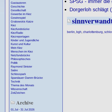
SPSG - immer die g
Gastautoren
Geschichte
Dorgerloh schlägt (j
Gesellschaft
Gewerbe im Kiez
sinnverwand
Gewinnspiel
Grabowskis Katze
Kiez
Kiezfundstücke
berlin
,
bgh
,
charlottenburg
,
schlo
KiezRadio
Kiezreportagen
Kinder und Jugendliche
Kunst und Kultur
Mein Kiez
Menschen im Kiez
Netzfundstücke
Philosophisches
Politik
Raymond Sinister
Satire
Schlosspark
Spandauer-Damm-Brücke
Technik
Thema des Monats
Wissenschaft
ZeitZeichen
Archive
01.Jul - 31 Jul 2026