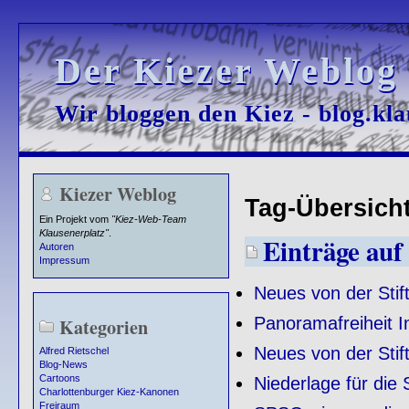
Der Kiezer Weblog
Der Kiezer Weblog
Wir bloggen den Kiez - blog.kla
Wir bloggen den Kiez - blog.kla
Kiezer Weblog
Tag-Übersicht
Ein Projekt vom
"Kiez-Web-Team
Klausenerplatz"
.
Einträge auf 
Autoren
Impressum
Neues von der Stif
Panoramafreiheit In
Kategorien
Neues von der Stif
Alfred Rietschel
Blog-News
Cartoons
Niederlage für di
Charlottenburger Kiez-Kanonen
Freiraum