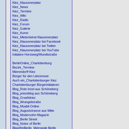
Kiez_Klausenerplatz
Kiez_News
Kiez_Termine
Kiez_Wiki
Kiez_Radio
Kiez_Forum
Kiez_Galerie
Kiez_Kunst
Kiez_Mieterbeirat Klausenerplatz
Kiez_Klausenerplatz bei Facebook
Kiez_Klausenerplatz bei Twitter
Kiez_Klausenerplatz bei YouTube
Initiative Horstweg/Wundtstraße
BerlinOnline_Charlottenburg
Bezirk_Termine
Mierendorff-Kiez
Bürger für den Lietzensee
Auch ein_Charlottenburger Kiez
Charlottenburger Bürgerinitiativen
Blog_Rote Insel aus Schöneberg
Blog_potseblog aus Schöneberg
Blog_Graefekiez
Blog_Wrangelstraße
Blog_Moabit Online
Blog_Auguststrasse aus Mitte
Blog_Modersohn-Magazin
Blog_Berlin Street
Blog_Notes of Berlin
Blog@inBerlin_Metropole Berlin