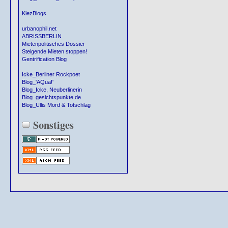
KiezBlogs
urbanophil.net
ABRISSBERLIN
Mietenpolitisches Dossier
Steigende Mieten stoppen!
Gentrification Blog
Icke_Berliner Rockpoet
Blog_'AQua!'
Blog_Icke, Neuberlinerin
Blog_gesichtspunkte.de
Blog_Ullis Mord & Totschlag
Sonstiges