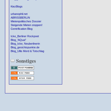
KiezBlogs
urbanophil.net
ABRISSBERLIN
Mietenpolitisches Dossier
Steigende Mieten stoppen!
Gentrification Blog
Icke_Berliner Rockpoet
Blog_'AQua!'
Blog_Icke, Neuberlinerin
Blog_gesichtspunkte.de
Blog_Ullis Mord & Totschlag
Sonstiges