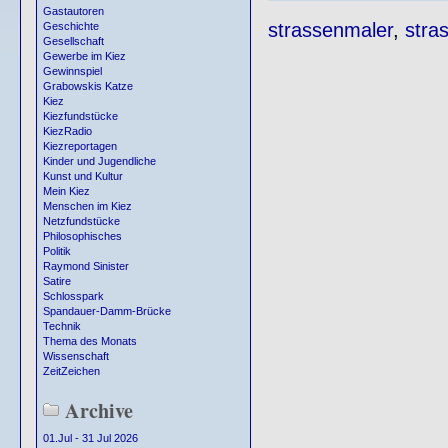
Gastautoren
strassenmaler
,
stra
Geschichte
Gesellschaft
Gewerbe im Kiez
Gewinnspiel
Grabowskis Katze
Kiez
Kiezfundstücke
KiezRadio
Kiezreportagen
Kinder und Jugendliche
Kunst und Kultur
Mein Kiez
Menschen im Kiez
Netzfundstücke
Philosophisches
Politik
Raymond Sinister
Satire
Schlosspark
Spandauer-Damm-Brücke
Technik
Thema des Monats
Wissenschaft
ZeitZeichen
Archive
01.Jul - 31 Jul 2026