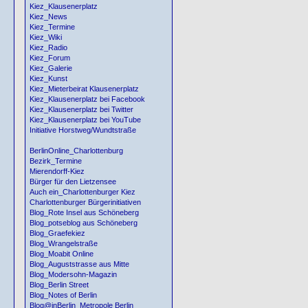
Kiez_Klausenerplatz
Kiez_News
Kiez_Termine
Kiez_Wiki
Kiez_Radio
Kiez_Forum
Kiez_Galerie
Kiez_Kunst
Kiez_Mieterbeirat Klausenerplatz
Kiez_Klausenerplatz bei Facebook
Kiez_Klausenerplatz bei Twitter
Kiez_Klausenerplatz bei YouTube
Initiative Horstweg/Wundtstraße
BerlinOnline_Charlottenburg
Bezirk_Termine
Mierendorff-Kiez
Bürger für den Lietzensee
Auch ein_Charlottenburger Kiez
Charlottenburger Bürgerinitiativen
Blog_Rote Insel aus Schöneberg
Blog_potseblog aus Schöneberg
Blog_Graefekiez
Blog_Wrangelstraße
Blog_Moabit Online
Blog_Auguststrasse aus Mitte
Blog_Modersohn-Magazin
Blog_Berlin Street
Blog_Notes of Berlin
Blog@inBerlin_Metropole Berlin