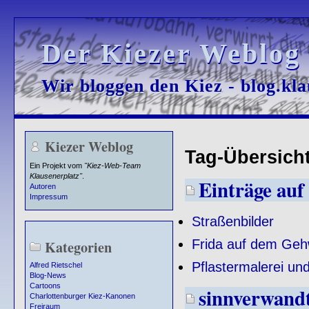
Der Kiezer Weblog
Der Kiezer Weblog
Wir bloggen den Kiez - blog.kla
Wir bloggen den Kiez - blog.kla
Kiezer Weblog
Tag-Übersicht 
Ein Projekt vom
"Kiez-Web-Team
Klausenerplatz"
.
Einträge auf 
Autoren
Impressum
Straßenbilder
Frida auf dem Geh
Kategorien
Pflastermalerei un
Alfred Rietschel
Blog-News
Cartoons
sinnverwand
Charlottenburger Kiez-Kanonen
Freiraum