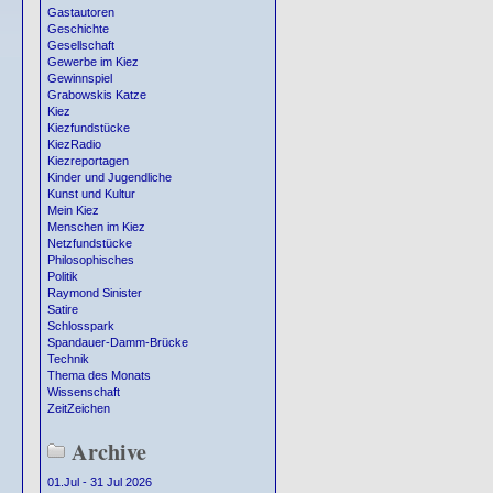
Gastautoren
Geschichte
Gesellschaft
Gewerbe im Kiez
Gewinnspiel
Grabowskis Katze
Kiez
Kiezfundstücke
KiezRadio
Kiezreportagen
Kinder und Jugendliche
Kunst und Kultur
Mein Kiez
Menschen im Kiez
Netzfundstücke
Philosophisches
Politik
Raymond Sinister
Satire
Schlosspark
Spandauer-Damm-Brücke
Technik
Thema des Monats
Wissenschaft
ZeitZeichen
Archive
01.Jul - 31 Jul 2026