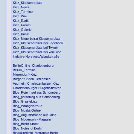
Kiez_Klausenerplatz
Kiez_News
Kiez_Termine
Kiez_Wiki
Kiez_Radio
Kiez_Forum
Kiez_Galerie
Kiez_Kunst
Kiez_Mieterbeirat Klausenerplatz
Kiez_Klausenerplatz bei Facebook
Kiez_Klausenerplatz bei Twitter
Kiez_Klausenerplatz bei YouTube
Initiative Horstweg/Wundtstraße
BerlinOnline_Charlottenburg
Bezirk_Termine
Mierendorff-Kiez
Bürger für den Lietzensee
Auch ein_Charlottenburger Kiez
Charlottenburger Bürgerinitiativen
Blog_Rote Insel aus Schöneberg
Blog_potseblog aus Schöneberg
Blog_Graefekiez
Blog_Wrangelstraße
Blog_Moabit Online
Blog_Auguststrasse aus Mitte
Blog_Modersohn-Magazin
Blog_Berlin Street
Blog_Notes of Berlin
Blog@inBerlin_Metropole Berlin