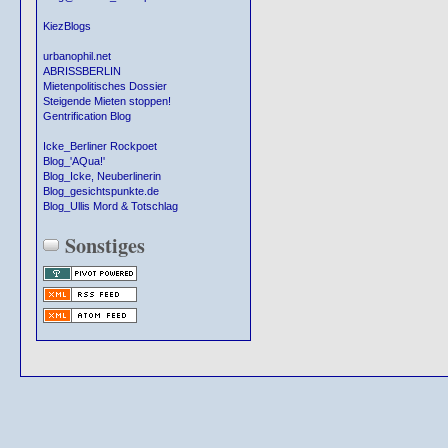
KiezBlogs
urbanophil.net
ABRISSBERLIN
Mietenpolitisches Dossier
Steigende Mieten stoppen!
Gentrification Blog
Icke_Berliner Rockpoet
Blog_'AQua!'
Blog_Icke, Neuberlinerin
Blog_gesichtspunkte.de
Blog_Ullis Mord & Totschlag
Sonstiges