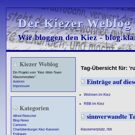
Der Kiezer Weblog
Der Kiezer Weblog
Wir bloggen den Kiez - blog.kla
Wir bloggen den Kiez - blog.kla
Kiezer Weblog
Tag-Übersicht für: '
Ein Projekt vom
"Kiez-Web-Team
Klausenerplatz"
.
Einträge auf dies
Autoren
Impressum
Wohnen im Kiez
RBB im Kiez
Kategorien
sinnverwandte T
Alfred Rietschel
Blog-News
Cartoons
klausenerplatz
,
rbb
Charlottenburger Kiez-Kanonen
Freiraum