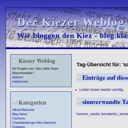
Der Kiezer Weblog
Der Kiezer Weblog
Wir bloggen den Kiez - blog.kla
Wir bloggen den Kiez - blog.kla
Kiezer Weblog
Tag-Übersicht für: 's
Ein Projekt vom
"Kiez-Web-Team
Klausenerplatz"
.
Einträge auf dies
Autoren
Impressum
Leider immer wieder wichtig..
sinnverwandte T
Kategorien
Alfred Rietschel
hannes_wader
,
konstantin_weck
Blog-News
Cartoons
Charlottenburger Kiez-Kanonen
Freiraum