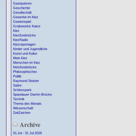
Gastautoren
Geschichte
Gesellschaft
Gewerbe im Kiez
Gewinnspiel
Grabowskis Katze
Kiez
Kiezfundstücke
KiezRadio
Kiezreportagen
Kinder und Jugendliche
Kunst und Kultur
Mein Kiez
Menschen im Kiez
Netzfundstücke
Philosophisches
Politik
Raymond Sinister
Satire
Schlosspark
Spandauer-Damm-Brücke
Technik
Thema des Monats
Wissenschaft
ZeitZeichen
Archive
01.Jul - 31 Jul 2026