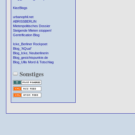
KiezBlogs
urbanophil.net
ABRISSBERLIN
Mietenpolitisches Dossier
Steigende Mieten stoppen!
Gentrification Blog
Icke_Berliner Rockpoet
Blog_'AQua!'
Blog_Icke, Neuberlinerin
Blog_gesichtspunkte.de
Blog_Ullis Mord & Totschlag
Sonstiges