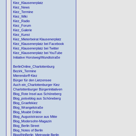
Kiez_Klausenerplatz
Kiez_News
Kiez_Termine
Kiez_Wiki
Kiez_Radio
Kiez_Forum
Kiez_Galerie
Kiez_Kunst
Kiez_Mieterbeirat Klausenerplatz
Kiez_Klausenerplatz bei Facebook
Kiez_Klausenerplatz bei Twitter
Kiez_Klausenerplatz bei YouTube
Initiative Horstweg/Wundtstraße
BerlinOnline_Charlottenburg
Bezirk_Termine
Mierendorff-Kiez
Bürger für den Lietzensee
Auch ein_Charlottenburger Kiez
Charlottenburger Bürgerinitiativen
Blog_Rote Insel aus Schöneberg
Blog_potseblog aus Schöneberg
Blog_Graefekiez
Blog_Wrangelstraße
Blog_Moabit Online
Blog_Auguststrasse aus Mitte
Blog_Modersohn-Magazin
Blog_Berlin Street
Blog_Notes of Berlin
Blog@inBerlin_Metropole Berlin