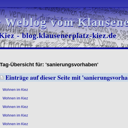
r Weblog vom Klausene
r Weblog vom Klausene
iez - blog.klausenerplatz-kiez.de
iez - blog.klausenerplatz-kiez.de
Tag-Übersicht für: 'sanierungsvorhaben'
Einträge auf dieser Seite mit 'sanierungsvorh
Wohnen im Kiez
Wohnen im Kiez
Wohnen im Kiez
Wohnen im Kiez
Wohnen im Kiez