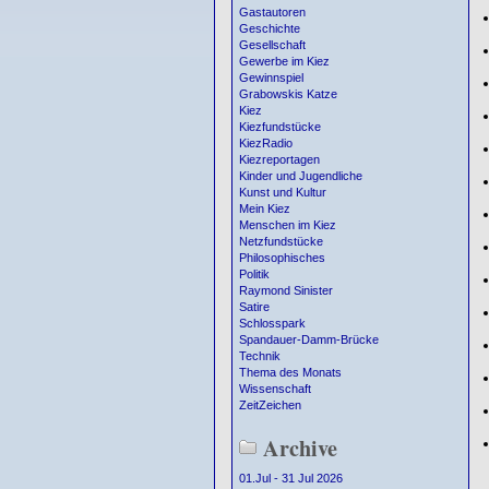
Gastautoren
Geschichte
Gesellschaft
Gewerbe im Kiez
Gewinnspiel
Grabowskis Katze
Kiez
Kiezfundstücke
KiezRadio
Kiezreportagen
Kinder und Jugendliche
Kunst und Kultur
Mein Kiez
Menschen im Kiez
Netzfundstücke
Philosophisches
Politik
Raymond Sinister
Satire
Schlosspark
Spandauer-Damm-Brücke
Technik
Thema des Monats
Wissenschaft
ZeitZeichen
Archive
01.Jul - 31 Jul 2026