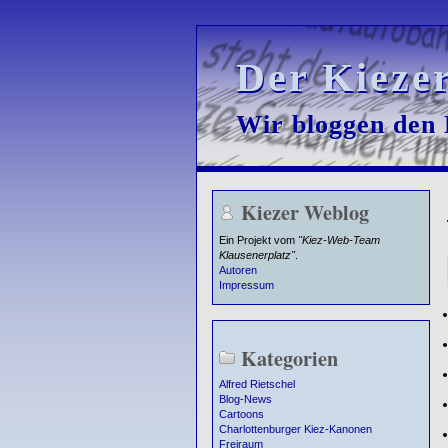
Der Kieze
Der Kieze
Wir bloggen den K
Wir bloggen den K
Kiezer Weblog
Ein Projekt vom
"Kiez-Web-Team
Klausenerplatz"
.
Autoren
Impressum
Kategorien
Alfred Rietschel
Blog-News
Cartoons
Charlottenburger Kiez-Kanonen
Freiraum