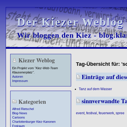
Der Kiezer Weblog
Der Kiezer Weblog
Wir bloggen den Kiez - blog.kla
Wir bloggen den Kiez - blog.kla
Kiezer Weblog
Tag-Übersicht für: 'sc
Ein Projekt vom
"Kiez-Web-Team
Klausenerplatz"
.
Einträge auf diese
Autoren
Impressum
Tanz auf dem Wasser
sinnverwandte T
Kategorien
Alfred Rietschel
event
,
festival
,
feuerwerk
,
spree
Blog-News
Cartoons
Charlottenburger Kiez-Kanonen
Freiraum