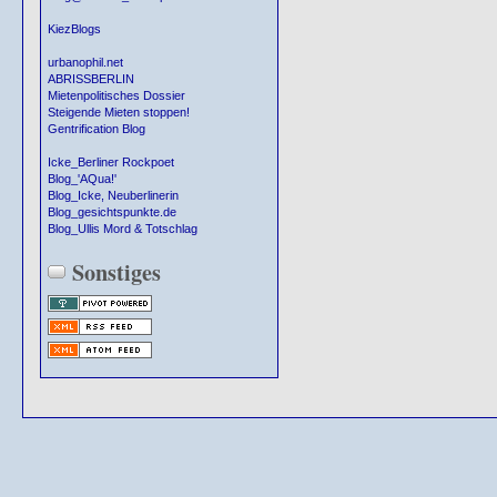
KiezBlogs
urbanophil.net
ABRISSBERLIN
Mietenpolitisches Dossier
Steigende Mieten stoppen!
Gentrification Blog
Icke_Berliner Rockpoet
Blog_'AQua!'
Blog_Icke, Neuberlinerin
Blog_gesichtspunkte.de
Blog_Ullis Mord & Totschlag
Sonstiges