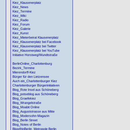
Kiez_Klausenerplatz
Kiez_News
Kiez_Termine
Kiez_Wiki
Kiez_Radio
Kiez_Forum
Kiez_Galerie
Kiez_Kunst
Kiez_Mieterbeirat Klausenerplatz
Kiez_Klausenerplatz bei Facebook
Kiez_Klausenerplatz bei Twitter
Kiez_Klausenerplatz bei YouTube
Initiative Horstweg/Wundtstraße
BerlinOnline_Charlottenburg
Bezirk_Termine
Mierendorff-Kiez
Bürger für den Lietzensee
Auch ein_Charlottenburger Kiez
Charlottenburger Bürgerinitiativen
Blog_Rote Insel aus Schöneberg
Blog_potseblog aus Schöneberg
Blog_Graefekiez
Blog_Wrangelstraße
Blog_Moabit Online
Blog_Auguststrasse aus Mitte
Blog_Modersohn-Magazin
Blog_Berlin Street
Blog_Notes of Berlin
Blog@inBerlin_Metropole Berlin