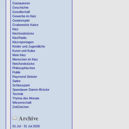
Gastautoren
Geschichte
Gesellschaft
Gewerbe im Kiez
Gewinnspiel
Grabowskis Katze
Kiez
Kiezfundstücke
KiezRadio
Kiezreportagen
Kinder und Jugendliche
Kunst und Kultur
Mein Kiez
Menschen im Kiez
Netzfundstücke
Philosophisches
Politik
Raymond Sinister
Satire
Schlosspark
Spandauer-Damm-Brücke
Technik
Thema des Monats
Wissenschaft
ZeitZeichen
Archive
01.Jul - 31 Jul 2026