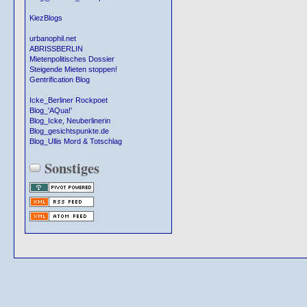
KiezBlogs
urbanophil.net
ABRISSBERLIN
Mietenpolitisches Dossier
Steigende Mieten stoppen!
Gentrification Blog
Icke_Berliner Rockpoet
Blog_'AQua!'
Blog_Icke, Neuberlinerin
Blog_gesichtspunkte.de
Blog_Ullis Mord & Totschlag
Sonstiges