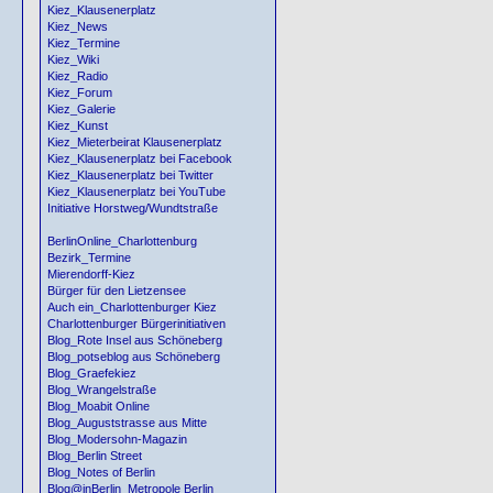
Kiez_Klausenerplatz
Kiez_News
Kiez_Termine
Kiez_Wiki
Kiez_Radio
Kiez_Forum
Kiez_Galerie
Kiez_Kunst
Kiez_Mieterbeirat Klausenerplatz
Kiez_Klausenerplatz bei Facebook
Kiez_Klausenerplatz bei Twitter
Kiez_Klausenerplatz bei YouTube
Initiative Horstweg/Wundtstraße
BerlinOnline_Charlottenburg
Bezirk_Termine
Mierendorff-Kiez
Bürger für den Lietzensee
Auch ein_Charlottenburger Kiez
Charlottenburger Bürgerinitiativen
Blog_Rote Insel aus Schöneberg
Blog_potseblog aus Schöneberg
Blog_Graefekiez
Blog_Wrangelstraße
Blog_Moabit Online
Blog_Auguststrasse aus Mitte
Blog_Modersohn-Magazin
Blog_Berlin Street
Blog_Notes of Berlin
Blog@inBerlin_Metropole Berlin