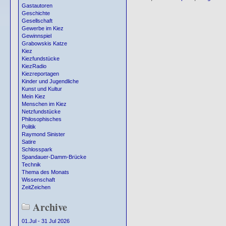
Gastautoren
Geschichte
Gesellschaft
Gewerbe im Kiez
Gewinnspiel
Grabowskis Katze
Kiez
Kiezfundstücke
KiezRadio
Kiezreportagen
Kinder und Jugendliche
Kunst und Kultur
Mein Kiez
Menschen im Kiez
Netzfundstücke
Philosophisches
Politik
Raymond Sinister
Satire
Schlosspark
Spandauer-Damm-Brücke
Technik
Thema des Monats
Wissenschaft
ZeitZeichen
Archive
01.Jul - 31 Jul 2026