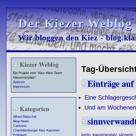
Der Kiezer Weblog
Der Kiezer Weblog
Wir bloggen den Kiez - blog.kla
Wir bloggen den Kiez - blog.kla
Kiezer Weblog
Tag-Übersicht 
Ein Projekt vom
"Kiez-Web-Team
Klausenerplatz"
.
Einträge auf 
Autoren
Impressum
Eine Schlagergesch
Und am Wochenende
Kategorien
sinnverwand
Alfred Rietschel
Blog-News
Cartoons
Charlottenburger Kiez-Kanonen
berlin
,
klausenerplatz
,
sängerin
Freiraum