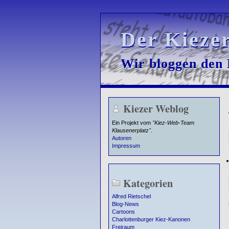
Der Kieze
Der Kieze
Wir bloggen den K
Wir bloggen den K
Kiezer Weblog
Ein Projekt vom
"Kiez-Web-Team
Klausenerplatz"
.
Autoren
Impressum
Kategorien
Alfred Rietschel
Blog-News
Cartoons
Charlottenburger Kiez-Kanonen
Freiraum