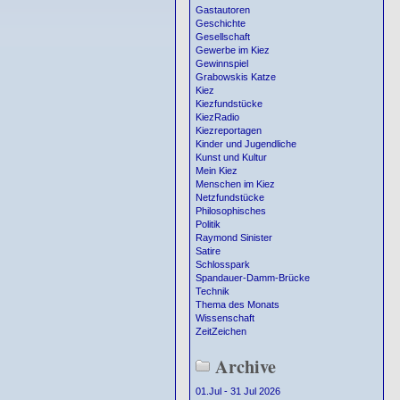
Gastautoren
Geschichte
Gesellschaft
Gewerbe im Kiez
Gewinnspiel
Grabowskis Katze
Kiez
Kiezfundstücke
KiezRadio
Kiezreportagen
Kinder und Jugendliche
Kunst und Kultur
Mein Kiez
Menschen im Kiez
Netzfundstücke
Philosophisches
Politik
Raymond Sinister
Satire
Schlosspark
Spandauer-Damm-Brücke
Technik
Thema des Monats
Wissenschaft
ZeitZeichen
Archive
01.Jul - 31 Jul 2026