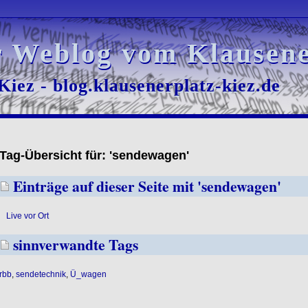
r Weblog vom Klausene
r Weblog vom Klausene
iez - blog.klausenerplatz-kiez.de
iez - blog.klausenerplatz-kiez.de
Tag-Übersicht für: 'sendewagen'
Einträge auf dieser Seite mit 'sendewagen'
Live vor Ort
sinnverwandte Tags
rbb
,
sendetechnik
,
Ü_wagen