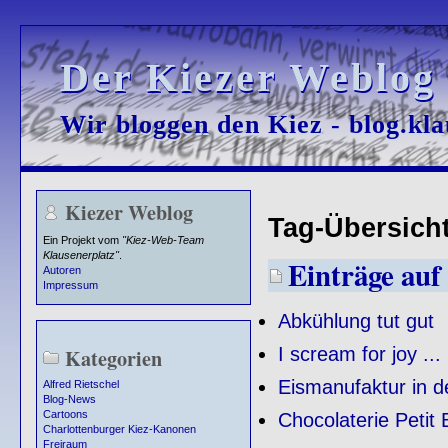
Der Kiezer Weblog
Der Kiezer Weblog
Wir bloggen den Kiez - blog.kla
Wir bloggen den Kiez - blog.kla
Kiezer Weblog
Tag-Übersicht 
Ein Projekt vom
"Kiez-Web-Team
Klausenerplatz"
.
Einträge auf 
Autoren
Impressum
Abkühlung tut gut
I scream for joy ...
Kategorien
Eismanufaktur in d
Alfred Rietschel
Blog-News
Cartoons
Chocolaterie Petit 
Charlottenburger Kiez-Kanonen
Freiraum