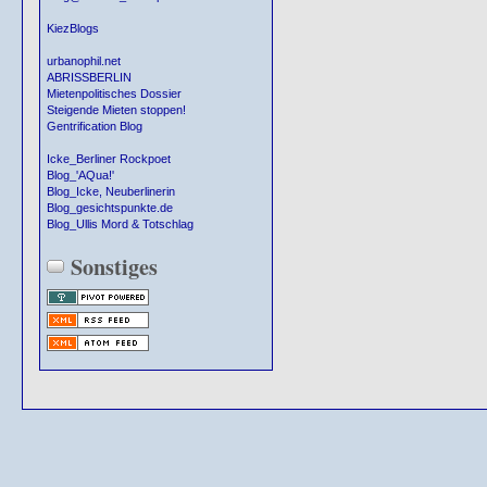
KiezBlogs
urbanophil.net
ABRISSBERLIN
Mietenpolitisches Dossier
Steigende Mieten stoppen!
Gentrification Blog
Icke_Berliner Rockpoet
Blog_'AQua!'
Blog_Icke, Neuberlinerin
Blog_gesichtspunkte.de
Blog_Ullis Mord & Totschlag
Sonstiges