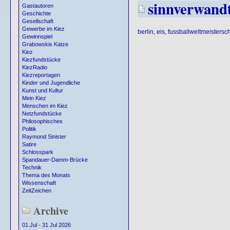
sinnverwand
Gastautoren
Geschichte
Gesellschaft
Gewerbe im Kiez
berlin
,
eis
,
fussballweltmeistersch
Gewinnspiel
Grabowskis Katze
Kiez
Kiezfundstücke
KiezRadio
Kiezreportagen
Kinder und Jugendliche
Kunst und Kultur
Mein Kiez
Menschen im Kiez
Netzfundstücke
Philosophisches
Politik
Raymond Sinister
Satire
Schlosspark
Spandauer-Damm-Brücke
Technik
Thema des Monats
Wissenschaft
ZeitZeichen
Archive
01.Jul - 31 Jul 2026