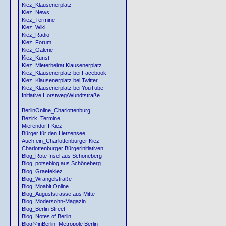
Kiez_Klausenerplatz
Kiez_News
Kiez_Termine
Kiez_Wiki
Kiez_Radio
Kiez_Forum
Kiez_Galerie
Kiez_Kunst
Kiez_Mieterbeirat Klausenerplatz
Kiez_Klausenerplatz bei Facebook
Kiez_Klausenerplatz bei Twitter
Kiez_Klausenerplatz bei YouTube
Initiative Horstweg/Wundtstraße
BerlinOnline_Charlottenburg
Bezirk_Termine
Mierendorff-Kiez
Bürger für den Lietzensee
Auch ein_Charlottenburger Kiez
Charlottenburger Bürgerinitiativen
Blog_Rote Insel aus Schöneberg
Blog_potseblog aus Schöneberg
Blog_Graefekiez
Blog_Wrangelstraße
Blog_Moabit Online
Blog_Auguststrasse aus Mitte
Blog_Modersohn-Magazin
Blog_Berlin Street
Blog_Notes of Berlin
Blog@inBerlin_Metropole Berlin