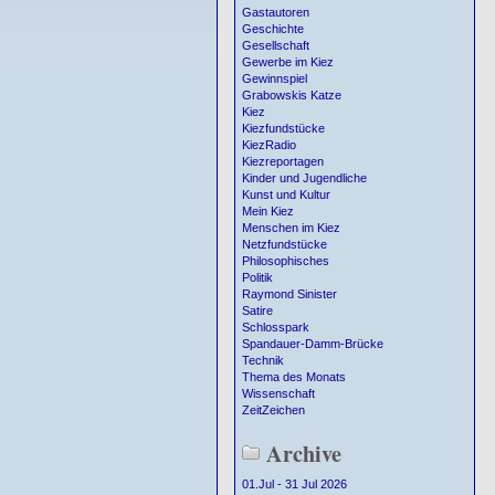
Gastautoren
Geschichte
Gesellschaft
Gewerbe im Kiez
Gewinnspiel
Grabowskis Katze
Kiez
Kiezfundstücke
KiezRadio
Kiezreportagen
Kinder und Jugendliche
Kunst und Kultur
Mein Kiez
Menschen im Kiez
Netzfundstücke
Philosophisches
Politik
Raymond Sinister
Satire
Schlosspark
Spandauer-Damm-Brücke
Technik
Thema des Monats
Wissenschaft
ZeitZeichen
Archive
01.Jul - 31 Jul 2026