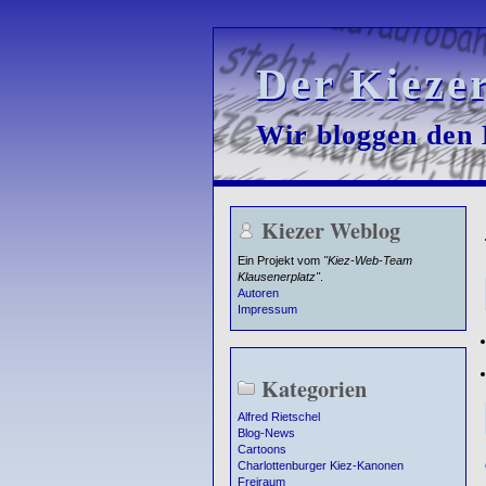
Der Kieze
Der Kieze
Wir bloggen den K
Wir bloggen den K
Kiezer Weblog
Ein Projekt vom
"Kiez-Web-Team
Klausenerplatz"
.
Autoren
Impressum
Kategorien
Alfred Rietschel
Blog-News
Cartoons
Charlottenburger Kiez-Kanonen
Freiraum