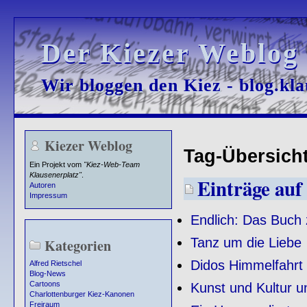
Der Kiezer Weblog
Der Kiezer Weblog
Wir bloggen den Kiez - blog.kla
Wir bloggen den Kiez - blog.kla
Kiezer Weblog
Tag-Übersicht 
Ein Projekt vom
"Kiez-Web-Team
Klausenerplatz"
.
Einträge auf 
Autoren
Impressum
Endlich: Das Buch 
Tanz um die Liebe
Kategorien
Didos Himmelfahrt
Alfred Rietschel
Blog-News
Cartoons
Kunst und Kultur 
Charlottenburger Kiez-Kanonen
Freiraum