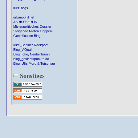
KiezBlogs
urbanophil.net
ABRISSBERLIN
Mietenpolitisches Dossier
Steigende Mieten stoppen!
Gentrification Blog
Icke_Berliner Rockpoet
Blog_'AQua!'
Blog_Icke, Neuberlinerin
Blog_gesichtspunkte.de
Blog_Ullis Mord & Totschlag
Sonstiges