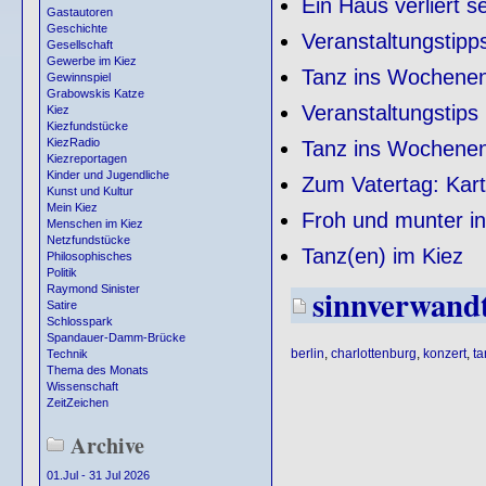
Ein Haus verliert s
Gastautoren
Geschichte
Veranstaltungstipp
Gesellschaft
Gewerbe im Kiez
Tanz ins Wochene
Gewinnspiel
Grabowskis Katze
Veranstaltungstips
Kiez
Kiezfundstücke
KiezRadio
Tanz ins Wochene
Kiezreportagen
Kinder und Jugendliche
Zum Vatertag: Karto
Kunst und Kultur
Mein Kiez
Froh und munter in
Menschen im Kiez
Netzfundstücke
Tanz(en) im Kiez
Philosophisches
Politik
sinnverwand
Raymond Sinister
Satire
Schlosspark
Spandauer-Damm-Brücke
berlin
,
charlottenburg
,
konzert
,
ta
Technik
Thema des Monats
Wissenschaft
ZeitZeichen
Archive
01.Jul - 31 Jul 2026