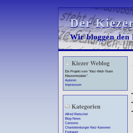
Der Kieze
Der Kieze
Wir bloggen den K
Wir bloggen den K
Kiezer Weblog
Ein Projekt vom
"Kiez-Web-Team
Klausenerplatz"
.
Autoren
Impressum
Kategorien
Alfred Rietschel
Blog-News
Cartoons
Charlottenburger Kiez-Kanonen
Freiraum