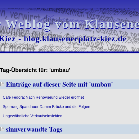
r Weblog vom Klausene
r Weblog vom Klausene
iez - blog.klausenerplatz-kiez.de
iez - blog.klausenerplatz-kiez.de
Tag-Übersicht für: 'umbau'
Einträge auf dieser Seite mit 'umbau'
Café Fedora: Nach Renovierung wieder eröffnet
Sperrung Spandauer-Damm-Brücke und die Folgen...
Ungewöhnliche Verkaufseinsichten
sinnverwandte Tags