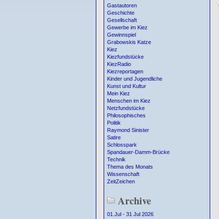
Gastautoren
Geschichte
Gesellschaft
Gewerbe im Kiez
Gewinnspiel
Grabowskis Katze
Kiez
Kiezfundstücke
KiezRadio
Kiezreportagen
Kinder und Jugendliche
Kunst und Kultur
Mein Kiez
Menschen im Kiez
Netzfundstücke
Philosophisches
Politik
Raymond Sinister
Satire
Schlosspark
Spandauer-Damm-Brücke
Technik
Thema des Monats
Wissenschaft
ZeitZeichen
Archive
01.Jul - 31 Jul 2026