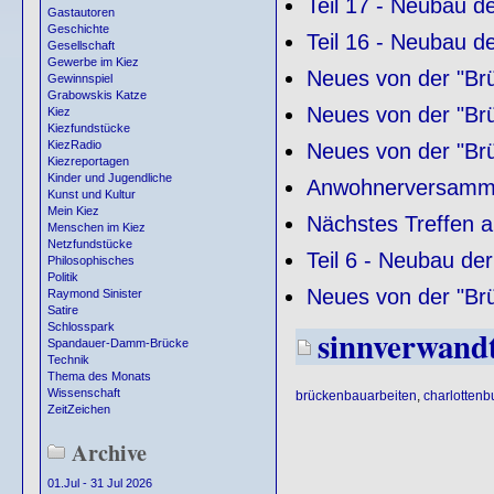
Teil 17 - Neubau 
Gastautoren
Geschichte
Teil 16 - Neubau 
Gesellschaft
Gewerbe im Kiez
Neues von der "Br
Gewinnspiel
Grabowskis Katze
Neues von der "Br
Kiez
Kiezfundstücke
KiezRadio
Neues von der "Br
Kiezreportagen
Kinder und Jugendliche
Anwohnerversamm
Kunst und Kultur
Mein Kiez
Nächstes Treffen a
Menschen im Kiez
Netzfundstücke
Teil 6 - Neubau d
Philosophisches
Politik
Neues von der "Br
Raymond Sinister
Satire
Schlosspark
sinnverwand
Spandauer-Damm-Brücke
Technik
Thema des Monats
Wissenschaft
brückenbauarbeiten
,
charlottenb
ZeitZeichen
Archive
01.Jul - 31 Jul 2026