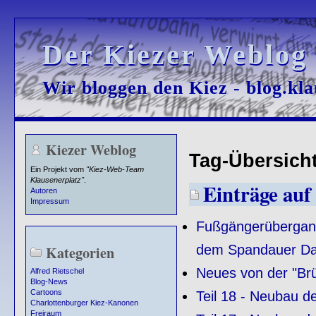
Der Kiezer Weblog
Der Kiezer Weblog
Wir bloggen den Kiez - blog.kla
Wir bloggen den Kiez - blog.kla
Kiezer Weblog
Tag-Übersicht
Ein Projekt vom
"Kiez-Web-Team
Klausenerplatz"
.
Einträge auf 
Autoren
Impressum
Fußgängerübergang
dem Spandauer 
Kategorien
Neues von der "Br
Alfred Rietschel
Blog-News
Cartoons
Teil 18 - Neubau 
Charlottenburger Kiez-Kanonen
Freiraum