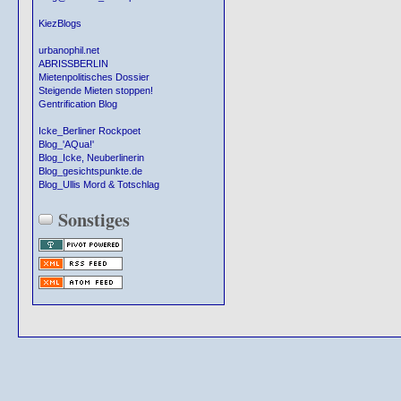
KiezBlogs
urbanophil.net
ABRISSBERLIN
Mietenpolitisches Dossier
Steigende Mieten stoppen!
Gentrification Blog
Icke_Berliner Rockpoet
Blog_'AQua!'
Blog_Icke, Neuberlinerin
Blog_gesichtspunkte.de
Blog_Ullis Mord & Totschlag
Sonstiges