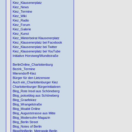
Kiez_Klausenerplatz
Kiez_News
Kiez_Termine
Kiez_Wiki
Kiez_Radio
Kiez_Forum
Kiez_Galerie
Kiez_Kunst
Kiez_Mieterbeirat Klausenerplatz
Kiez_Klausenerplatz bei Facebook
Kiez_Klausenerplatz bei Twitter
Kiez_Klausenerplatz bei YouTube
Initiative Horstweg/Wundtstraße
BerlinOnline_Charlottenburg
Bezirk_Termine
Mierendorff-Kiez
Bürger für den Lietzensee
Auch ein_Charlottenburger Kiez
Charlottenburger Bürgerinitiativen
Blog_Rote Insel aus Schöneberg
Blog_potseblog aus Schöneberg
Blog_Graefekiez
Blog_Wrangelstraße
Blog_Moabit Online
Blog_Auguststrasse aus Mitte
Blog_Modersohn-Magazin
Blog_Berlin Street
Blog_Notes of Berlin
Blog@inBerlin_Metropole Berlin