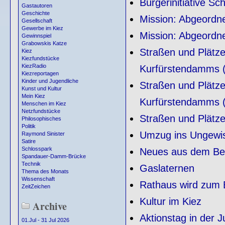
Bürgerinitiative S
Gastautoren
Geschichte
Mission: Abgeordn
Gesellschaft
Gewerbe im Kiez
Mission: Abgeord
Gewinnspiel
Grabowskis Katze
Straßen und Plätze
Kiez
Kiezfundstücke
KiezRadio
Kurfürstendamms (
Kiezreportagen
Kinder und Jugendliche
Straßen und Plätze
Kunst und Kultur
Mein Kiez
Kurfürstendamms (
Menschen im Kiez
Netzfundstücke
Straßen und Plätze
Philosophisches
Politik
Umzug ins Ungewi
Raymond Sinister
Satire
Schlosspark
Neues aus dem Be
Spandauer-Damm-Brücke
Technik
Gaslaternen
Thema des Monats
Wissenschaft
Rathaus wird zum 
ZeitZeichen
Kultur im Kiez
Archive
Aktionstag in der 
01.Jul - 31 Jul 2026