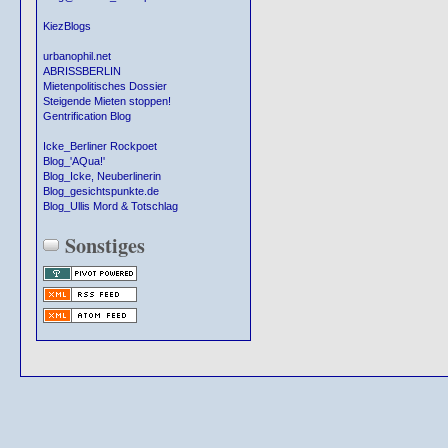
KiezBlogs
urbanophil.net
ABRISSBERLIN
Mietenpolitisches Dossier
Steigende Mieten stoppen!
Gentrification Blog
Icke_Berliner Rockpoet
Blog_'AQua!'
Blog_Icke, Neuberlinerin
Blog_gesichtspunkte.de
Blog_Ullis Mord & Totschlag
Sonstiges