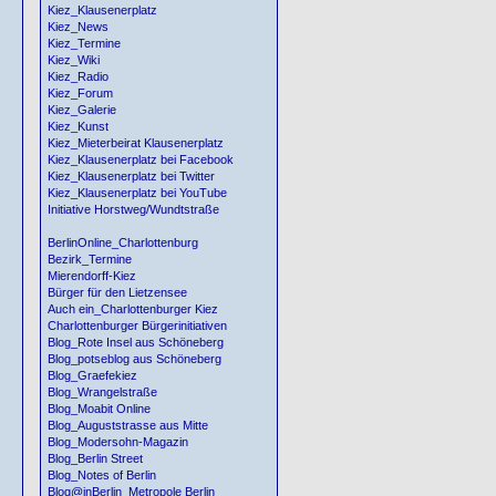
Kiez_Klausenerplatz
Kiez_News
Kiez_Termine
Kiez_Wiki
Kiez_Radio
Kiez_Forum
Kiez_Galerie
Kiez_Kunst
Kiez_Mieterbeirat Klausenerplatz
Kiez_Klausenerplatz bei Facebook
Kiez_Klausenerplatz bei Twitter
Kiez_Klausenerplatz bei YouTube
Initiative Horstweg/Wundtstraße
BerlinOnline_Charlottenburg
Bezirk_Termine
Mierendorff-Kiez
Bürger für den Lietzensee
Auch ein_Charlottenburger Kiez
Charlottenburger Bürgerinitiativen
Blog_Rote Insel aus Schöneberg
Blog_potseblog aus Schöneberg
Blog_Graefekiez
Blog_Wrangelstraße
Blog_Moabit Online
Blog_Auguststrasse aus Mitte
Blog_Modersohn-Magazin
Blog_Berlin Street
Blog_Notes of Berlin
Blog@inBerlin_Metropole Berlin