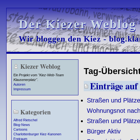
Der Kiezer Weblog
Der Kiezer Weblog
Wir bloggen den Kiez - blog.kla
Wir bloggen den Kiez - blog.kla
Kiezer Weblog
Tag-Übersicht
Ein Projekt vom
"Kiez-Web-Team
Klausenerplatz"
.
Einträge auf 
Autoren
Impressum
Straßen und Plätze
Wohnungsnot nach 
Kategorien
Straßen und Plätze
Alfred Rietschel
Blog-News
Cartoons
Bürger Aktiv
Charlottenburger Kiez-Kanonen
Freiraum