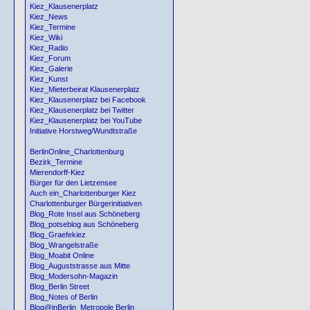
Kiez_Klausenerplatz
Kiez_News
Kiez_Termine
Kiez_Wiki
Kiez_Radio
Kiez_Forum
Kiez_Galerie
Kiez_Kunst
Kiez_Mieterbeirat Klausenerplatz
Kiez_Klausenerplatz bei Facebook
Kiez_Klausenerplatz bei Twitter
Kiez_Klausenerplatz bei YouTube
Initiative Horstweg/Wundtstraße
BerlinOnline_Charlottenburg
Bezirk_Termine
Mierendorff-Kiez
Bürger für den Lietzensee
Auch ein_Charlottenburger Kiez
Charlottenburger Bürgerinitiativen
Blog_Rote Insel aus Schöneberg
Blog_potseblog aus Schöneberg
Blog_Graefekiez
Blog_Wrangelstraße
Blog_Moabit Online
Blog_Auguststrasse aus Mitte
Blog_Modersohn-Magazin
Blog_Berlin Street
Blog_Notes of Berlin
Blog@inBerlin_Metropole Berlin