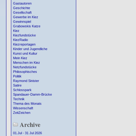
Gastautoren
Geschichte
Gesellschaft
Gewerbe im Kiez
Gewinnspiel
Grabowskis Katze
Kiez
Kiezfundstücke
KiezRadio
Kiezreportagen
Kinder und Jugendliche
Kunst und Kultur
Mein Kiez
Menschen im Kiez
Netzfundstücke
Philosophisches
Politik
Raymond Sinister
Satire
Schlosspark
Spandauer-Damm-Brücke
Technik
Thema des Monats
Wissenschaft
ZeitZeichen
Archive
01.Jul - 31 Jul 2026