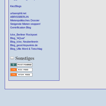
KiezBlogs
urbanophil.net
ABRISSBERLIN
Mietenpolitisches Dossier
Steigende Mieten stoppen!
Gentrification Blog
Icke_Berliner Rockpoet
Blog_'AQua!'
Blog_Icke, Neuberlinerin
Blog_gesichtspunkte.de
Blog_Ullis Mord & Totschlag
Sonstiges