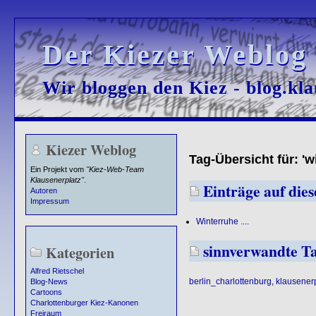
Der Kiezer Weblog
Der Kiezer Weblog
Wir bloggen den Kiez - blog.kla
Wir bloggen den Kiez - blog.kla
Kiezer Weblog
Tag-Übersicht für: 'w
Ein Projekt vom
"Kiez-Web-Team
Klausenerplatz"
.
Einträge auf dies
Autoren
Impressum
Winterruhe ....
sinnverwandte T
Kategorien
Alfred Rietschel
berlin_charlottenburg
,
klausenerp
Blog-News
Cartoons
Charlottenburger Kiez-Kanonen
Freiraum