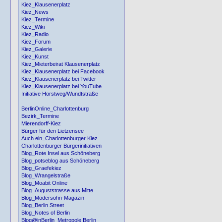
Kiez_Klausenerplatz
Kiez_News
Kiez_Termine
Kiez_Wiki
Kiez_Radio
Kiez_Forum
Kiez_Galerie
Kiez_Kunst
Kiez_Mieterbeirat Klausenerplatz
Kiez_Klausenerplatz bei Facebook
Kiez_Klausenerplatz bei Twitter
Kiez_Klausenerplatz bei YouTube
Initiative Horstweg/Wundtstraße
BerlinOnline_Charlottenburg
Bezirk_Termine
Mierendorff-Kiez
Bürger für den Lietzensee
Auch ein_Charlottenburger Kiez
Charlottenburger Bürgerinitiativen
Blog_Rote Insel aus Schöneberg
Blog_potseblog aus Schöneberg
Blog_Graefekiez
Blog_Wrangelstraße
Blog_Moabit Online
Blog_Auguststrasse aus Mitte
Blog_Modersohn-Magazin
Blog_Berlin Street
Blog_Notes of Berlin
Blog@inBerlin_Metropole Berlin