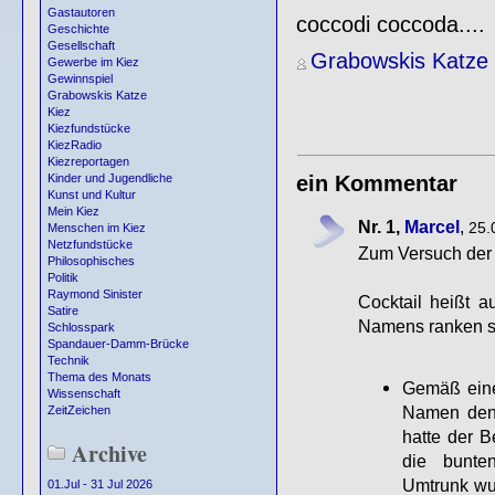
Gastautoren
coccodi coccoda....
Geschichte
Gesellschaft
Grabowskis Katze
Gewerbe im Kiez
Gewinnspiel
Grabowskis Katze
Kiez
Kiezfundstücke
KiezRadio
Kiezreportagen
ein Kommentar
Kinder und Jugendliche
Kunst und Kultur
Mein Kiez
Nr. 1,
Marcel
,
25.
Menschen im Kiez
Netzfundstücke
Zum Versuch der 
Philosophisches
Politik
Raymond Sinister
Cocktail heißt 
Satire
Namens ranken si
Schlosspark
Spandauer-Damm-Brücke
Technik
Thema des Monats
Gemäß eine
Wissenschaft
Namen den
ZeitZeichen
hatte der 
Archive
die bunte
Umtrunk wur
01.Jul - 31 Jul 2026