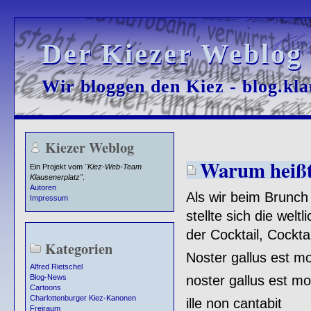
Der Kiezer Weblog
Der Kiezer Weblog
Wir bloggen den Kiez - blog.kla
Wir bloggen den Kiez - blog.kla
Kiezer Weblog
Warum heißt 
Ein Projekt vom
"Kiez-Web-Team
Klausenerplatz"
.
Autoren
Als wir beim Brunch 
Impressum
stellte sich die wel
der Cocktail, Cocktai
Kategorien
Noster gallus est mo
Alfred Rietschel
noster gallus est mo
Blog-News
Cartoons
Charlottenburger Kiez-Kanonen
ille non cantabit
Freiraum