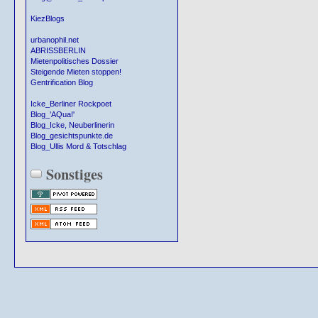
KiezBlogs
urbanophil.net
ABRISSBERLIN
Mietenpolitisches Dossier
Steigende Mieten stoppen!
Gentrification Blog
Icke_Berliner Rockpoet
Blog_'AQua!'
Blog_Icke, Neuberlinerin
Blog_gesichtspunkte.de
Blog_Ullis Mord & Totschlag
Sonstiges