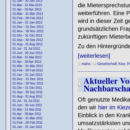
01.Jun - 30 Jun 2013
die Mietersprechstu
01.Mai - 31 Mai 2013
01.Apr - 30 Apr 2013
weiterführen. Eine
01.Mär - 31 Mär 2013
01.Feb - 28 Feb 2013
wird in dieser Zeit 
01.Jan - 31 Jan 2013
01.Dez - 31 Dez 2012
grundsätzlichen Fr
01.Nov - 30 Nov 2012
zukünftigen Mieterbe
01.Okt - 31 Okt 2012
01.Sep - 30 Sep 2012
01.Aug - 31 Aug 2012
Zu den Hintergründ
01.Jul - 31 Jul 2012
01.Jun - 30 Jun 2012
[weiterlesen]
01.Mai - 31 Mai 2012
01.Apr - 30 Apr 2012
maho
-
Gesellschaft
,
Kiez
,
Po
01.Mär - 31 Mär 2012
01.Feb - 29 Feb 2012
01.Jan - 31 Jan 2012
Aktueller Vo
01.Dez - 31 Dez 2011
01.Nov - 30 Nov 2011
Nachbarscha
01.Okt - 31 Okt 2011
01.Sep - 30 Sep 2011
01.Aug - 31 Aug 2011
Oft genutzte Medika
01.Jul - 31 Jul 2011
01.Jun - 30 Jun 2011
den wir
hier im Kie
01.Mai - 31 Mai 2011
01.Apr - 30 Apr 2011
Einblick in den Kra
01.Mär - 31 Mär 2011
umsatzstärksten und
01.Feb - 28 Feb 2011
01.Jan - 31 Jan 2011