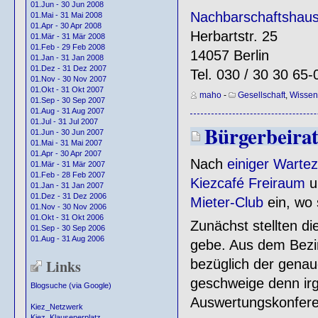
01.Jun - 30 Jun 2008
Nachbarschaftshaus
01.Mai - 31 Mai 2008
01.Apr - 30 Apr 2008
Herbartstr. 25
01.Mär - 31 Mär 2008
01.Feb - 29 Feb 2008
14057 Berlin
01.Jan - 31 Jan 2008
01.Dez - 31 Dez 2007
Tel. 030 / 30 30 65-
01.Nov - 30 Nov 2007
01.Okt - 31 Okt 2007
maho
-
Gesellschaft
,
Wissen
01.Sep - 30 Sep 2007
01.Aug - 31 Aug 2007
01.Jul - 31 Jul 2007
Bürgerbeirat 
01.Jun - 30 Jun 2007
01.Mai - 31 Mai 2007
01.Apr - 30 Apr 2007
Nach
einiger Wartez
01.Mär - 31 Mär 2007
01.Feb - 28 Feb 2007
Kiezcafé Freiraum
u
01.Jan - 31 Jan 2007
01.Dez - 31 Dez 2006
Mieter-Club
ein, wo s
01.Nov - 30 Nov 2006
01.Okt - 31 Okt 2006
Zunächst stellten di
01.Sep - 30 Sep 2006
01.Aug - 31 Aug 2006
gebe. Aus dem Bezir
Links
bezüglich der gena
geschweige denn ir
Blogsuche (via Google)
Auswertungskonfere
Kiez_Netzwerk
Kiez_Klausenerplatz