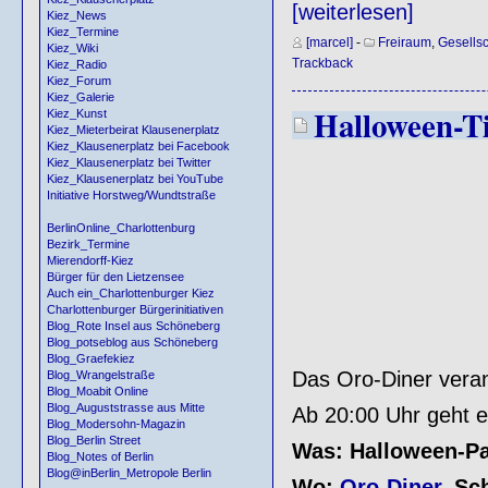
[weiterlesen]
Kiez_News
Kiez_Termine
[marcel]
-
Freiraum
,
Gesellsc
Kiez_Wiki
Trackback
Kiez_Radio
Kiez_Forum
Kiez_Galerie
Halloween-Ti
Kiez_Kunst
Kiez_Mieterbeirat Klausenerplatz
Kiez_Klausenerplatz bei Facebook
Kiez_Klausenerplatz bei Twitter
Kiez_Klausenerplatz bei YouTube
Initiative Horstweg/Wundtstraße
BerlinOnline_Charlottenburg
Bezirk_Termine
Mierendorff-Kiez
Bürger für den Lietzensee
Auch ein_Charlottenburger Kiez
Charlottenburger Bürgerinitiativen
Blog_Rote Insel aus Schöneberg
Blog_potseblog aus Schöneberg
Blog_Graefekiez
Das Oro-Diner verans
Blog_Wrangelstraße
Blog_Moabit Online
Blog_Auguststrasse aus Mitte
Ab 20:00 Uhr geht e
Blog_Modersohn-Magazin
Blog_Berlin Street
Was: Halloween-Pa
Blog_Notes of Berlin
Blog@inBerlin_Metropole Berlin
Wo:
Oro-Diner
, Sc