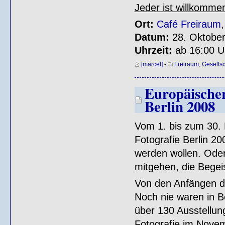
Jeder ist willkomme
Ort:
Café Freiraum
Datum:
28. Oktober
Uhrzeit:
ab 16:00 U
[marcel]
-
Freiraum
,
Gesellsc
Europäischer
Berlin 2008
Vom 1. bis zum 30. 
Fotografie Berlin 200
werden wollen. Oder
mitgehen, die Begei
Von den Anfängen de
Noch nie waren in Be
über 130 Ausstellun
Fotografie im Novemb