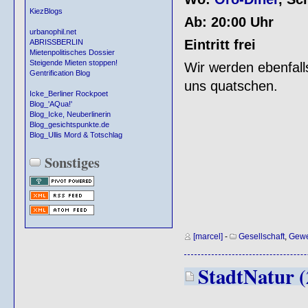
KiezBlogs
Ab: 20:00 Uhr
urbanophil.net
Eintritt frei
ABRISSBERLIN
Mietenpolitisches Dossier
Steigende Mieten stoppen!
Wir werden ebenfall
Gentrification Blog
uns quatschen.
Icke_Berliner Rockpoet
Blog_'AQua!'
Blog_Icke, Neuberlinerin
Blog_gesichtspunkte.de
Blog_Ullis Mord & Totschlag
Sonstiges
[marcel]
-
Gesellschaft
,
Gewe
StadtNatur (