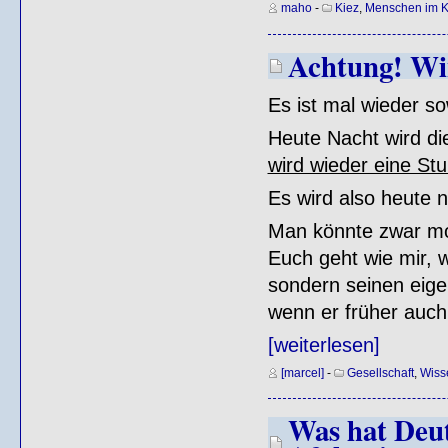
maho
-
Kiez
,
Menschen im K
Achtung! Win
Es ist mal wieder so
Heute Nacht wird di
wird wieder eine St
Es wird also heute n
Man könnte zwar mo
Euch geht wie mir, w
sondern seinen eig
wenn er früher auc
[weiterlesen]
[marcel]
-
Gesellschaft
,
Wiss
Was hat Deut