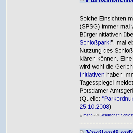
Solche Einsichten m
(SPSG) immer mal 
Bürgerinitiativen üb
Schloßpark!
", mal e
Nutzung des Schloß
klären können. Ein
wird wohl die Geric
Initiativen
haben imm
Tagesspiegel meldet
Potsdamer Amtsgeri
(Quelle:
"Parkordnun
25.10.2008
)
maho
-
Gesellschaft
,
Schlos
Ypsilanti erf