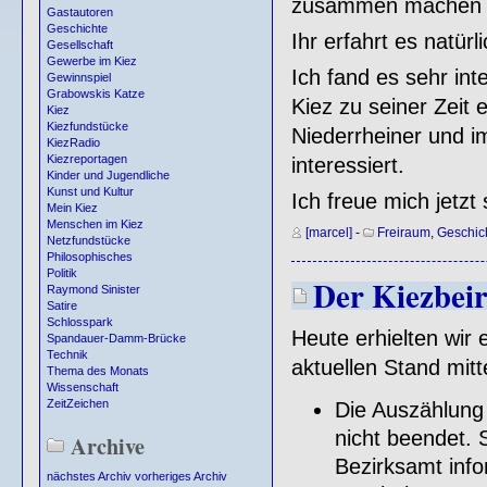
zusammen machen 
Gastautoren
Geschichte
Ihr erfahrt es natürl
Gesellschaft
Gewerbe im Kiez
Ich fand es sehr in
Gewinnspiel
Grabowskis Katze
Kiez zu seiner Zeit
Kiez
Kiezfundstücke
Niederrheiner und 
KiezRadio
Kiezreportagen
interessiert.
Kinder und Jugendliche
Kunst und Kultur
Ich freue mich jetzt
Mein Kiez
Menschen im Kiez
[marcel]
-
Freiraum
,
Geschic
Netzfundstücke
Philosophisches
Politik
Der Kiezbeir
Raymond Sinister
Satire
Schlosspark
Heute erhielten wir 
Spandauer-Damm-Brücke
Technik
aktuellen Stand mitte
Thema des Monats
Wissenschaft
ZeitZeichen
Die Auszählung 
nicht beendet. 
Archive
Bezirksamt info
nächstes Archiv
vorheriges Archiv