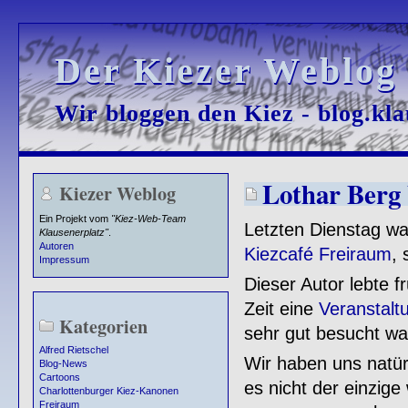
Der Kiezer Weblog
Der Kiezer Weblog
Wir bloggen den Kiez - blog.kla
Wir bloggen den Kiez - blog.kla
Lothar Berg
Kiezer Weblog
Ein Projekt vom
"Kiez-Web-Team
Letzten Dienstag wa
Klausenerplatz"
.
Autoren
Kiezcafé Freiraum
,
Impressum
Dieser Autor lebte f
Zeit eine
Veranstalt
Kategorien
sehr gut besucht wa
Alfred Rietschel
Wir haben uns natür
Blog-News
Cartoons
es nicht der einzig
Charlottenburger Kiez-Kanonen
Freiraum