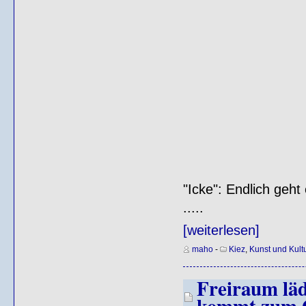
"Icke": Endlich geht
.....
[weiterlesen]
maho
-
Kiez
,
Kunst und Kultu
Freiraum läd