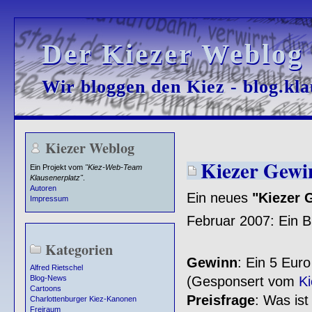
Der Kiezer Weblog
Der Kiezer Weblog
Wir bloggen den Kiez - blog.kla
Wir bloggen den Kiez - blog.kla
Kiezer Weblog
Kiezer Gewi
Ein Projekt vom
"Kiez-Web-Team
Klausenerplatz"
.
Autoren
Ein neues
"Kiezer 
Impressum
Februar 2007: Ein Bi
Kategorien
Gewinn
: Ein 5 Eur
Alfred Rietschel
(Gesponsert vom
K
Blog-News
Cartoons
Preisfrage
: Was ist
Charlottenburger Kiez-Kanonen
Freiraum