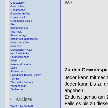
es?
Gastautoren
Geschichte
Gesellschaft
Gewerbe im Kiez
Gewinnspiel
Grabowskis Katze
Kiez
Kiezfundstücke
KiezRadio
Kiezreportagen
Kinder und Jugendliche
Kunst und Kultur
Mein Kiez
Menschen im Kiez
Netzfundstücke
Philosophisches
Politik
Raymond Sinister
Satire
Zu den Gewinnspiel
Schlosspark
Spandauer-Damm-Brücke
Jeder kann mitmach
Technik
Thema des Monats
Jeder kann bis zu dr
Wissenschaft
abgeben.
ZeitZeichen
Ende ist genau am 
Archive
Falls es bis zu dies
01.Jul - 31 Jul 2026