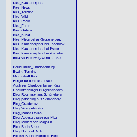
Kiez_Klausenerplatz
Kiez_News
Kiez_Termine
Kiez_Wiki
Kiez_Radio
Kiez_Forum
Kiez_Galerie
Kiez_Kunst
Kiez_Mieterbeirat Klausenerplatz
Kiez_Klausenerplatz bei Facebook
Kiez_Klausenerplatz bei Twitter
Kiez_Klausenerplatz bei YouTube
Initiative Horstweg/Wundtstraße
BerlinOnline_Charlottenburg
Bezirk_Termine
Mierendorff-Kiez
Bürger für den Lietzensee
Auch ein_Charlottenburger Kiez
Charlottenburger Bürgerinitiativen
Blog_Rote Insel aus Schöneberg
Blog_potseblog aus Schöneberg
Blog_Graefekiez
Blog_Wrangelstraße
Blog_Moabit Online
Blog_Auguststrasse aus Mitte
Blog_Modersohn-Magazin
Blog_Berlin Street
Blog_Notes of Berlin
Blog@inBerlin_Metropole Berlin