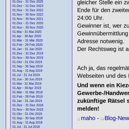
gleicher Stelle ein z
01.Dez - 31 Dez 2025
01.Dez - 31 Dez 2023
Ende für den zweit
01.Dez - 31 Dez 2022
01.Nov - 30 Nov 2022
24:00 Uhr.
01.Nov - 30 Nov 2021
01.Dez - 31 Dez 2020
Gewinner ist, wer zu
01.Nov - 30 Nov 2020
01.Mai - 31 Mai 2020
Gewinnübermittlung w
01.Apr - 30 Apr 2020
Adresse notwenig.
01.Mär - 31 Mär 2020
01.Feb - 29 Feb 2020
Der Rechtsweg ist 
01.Jan - 31 Jan 2020
01.Dez - 31 Dez 2019
01.Nov - 30 Nov 2019
01.Okt - 31 Okt 2019
01.Sep - 30 Sep 2019
Ach ja, das regelm
01.Aug - 31 Aug 2019
Webseiten und des K
01.Jul - 31 Jul 2019
01.Jun - 30 Jun 2019
01.Mai - 31 Mai 2019
Und wenn ein Kiez
01.Apr - 30 Apr 2019
Gewerbe-/Handwerk
01.Mär - 31 Mär 2019
01.Feb - 28 Feb 2019
zukünftige Rätsel
01.Jan - 31 Jan 2019
01.Dez - 31 Dez 2018
melden!
01.Nov - 30 Nov 2018
01.Okt - 31 Okt 2018
maho
-
Blog-New
01.Sep - 30 Sep 2018
01.Aug - 31 Aug 2018
01.Jul - 31 Jul 2018