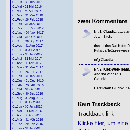
01.Jun - 30 Jun 2018
01.Mai - 31 Mai 2018
01.Apr - 30 Apr 2018
01.Mär - 31 Mär 2018
01.Feb - 28 Feb 2018
zwei Kommentare
01.Jan - 31 Jan 2018
01.Dez - 31 Dez 2017
Nr. 1, Claudia
,
01.02.20
01.Nov - 30 Nov 2017
Juten Tach,
01.Okt - 31 Okt 2017
01.Sep - 30 Sep 2017
das ist das Dach der 
01.Aug - 31 Aug 2017
01.Jul - 31 Jul 2017
PulsstraßeSpreewies
01.Jun - 30 Jun 2017
01.Mai - 31 Mai 2017
mfg Claudia
01.Apr - 30 Apr 2017
01.Mär - 31 Mär 2017
Nr. 2, Kiez-Web-Team
01.Feb - 28 Feb 2017
And the winner is:
01.Jan - 31 Jan 2017
Claudia
01.Dez - 31 Dez 2016
01.Nov - 30 Nov 2016
Herzlichen Glückwunsch
01.Okt - 31 Okt 2016
01.Sep - 30 Sep 2016
01.Aug - 31 Aug 2016
01.Jul - 31 Jul 2016
Kein Trackback
01.Jun - 30 Jun 2016
01.Mai - 31 Mai 2016
Trackback link:
01.Apr - 30 Apr 2016
01.Mär - 31 Mär 2016
Klicke hier, um ein
01.Feb - 29 Feb 2016
01.Jan - 31 Jan 2016