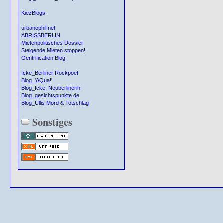
KiezBlogs
urbanophil.net
ABRISSBERLIN
Mietenpolitisches Dossier
Steigende Mieten stoppen!
Gentrification Blog
Icke_Berliner Rockpoet
Blog_'AQua!'
Blog_Icke, Neuberlinerin
Blog_gesichtspunkte.de
Blog_Ullis Mord & Totschlag
Sonstiges