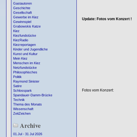
Gastautoren
Geschichte
Gesellschaft
Gewerbe im Kiez
Update: Fotos vom Konzert !
Gewinnspiel
Grabowskis Katze
Kiez
Kiezfundstücke
KiezRadio
Kiezreportagen
Kinder und Jugendliche
Kunst und Kultur
Mein Kiez
Menschen im Kiez
Netzfundstücke
Philosophisches
Politik
Raymond Sinister
Satire
Fotos vom Konzert:
Schlosspark
Spandauer-Damm-Brücke
Technik
Thema des Monats
Wissenschaft
ZeitZeichen
Archive
01.Jul - 31 Jul 2026