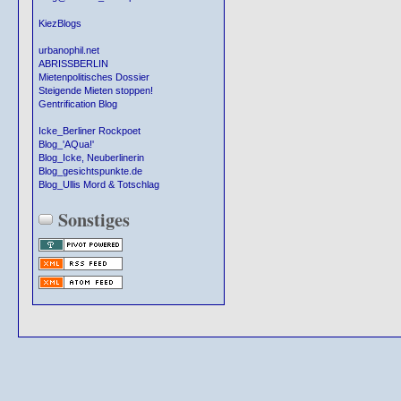
KiezBlogs
urbanophil.net
ABRISSBERLIN
Mietenpolitisches Dossier
Steigende Mieten stoppen!
Gentrification Blog
Icke_Berliner Rockpoet
Blog_'AQua!'
Blog_Icke, Neuberlinerin
Blog_gesichtspunkte.de
Blog_Ullis Mord & Totschlag
Sonstiges