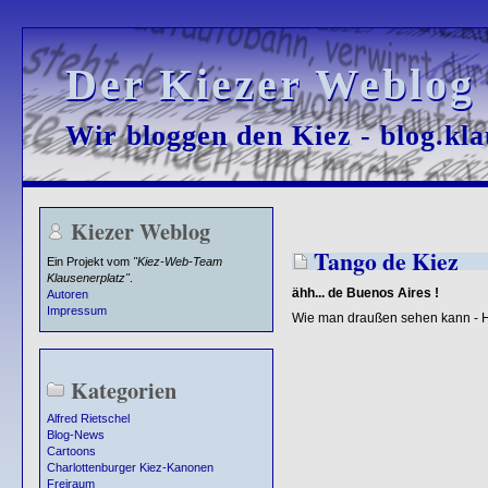
Der Kiezer Weblog
Der Kiezer Weblog
Wir bloggen den Kiez - blog.kla
Wir bloggen den Kiez - blog.kla
Kiezer Weblog
Tango de Kiez
Ein Projekt vom
"Kiez-Web-Team
Klausenerplatz"
.
ähh... de Buenos Aires !
Autoren
Impressum
Wie man draußen sehen kann - 
Kategorien
Alfred Rietschel
Blog-News
Cartoons
Charlottenburger Kiez-Kanonen
Freiraum