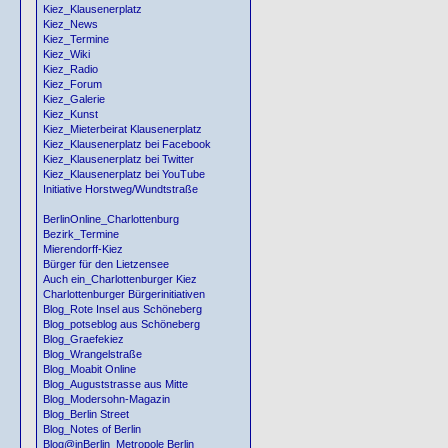
Kiez_Klausenerplatz
Kiez_News
Kiez_Termine
Kiez_Wiki
Kiez_Radio
Kiez_Forum
Kiez_Galerie
Kiez_Kunst
Kiez_Mieterbeirat Klausenerplatz
Kiez_Klausenerplatz bei Facebook
Kiez_Klausenerplatz bei Twitter
Kiez_Klausenerplatz bei YouTube
Initiative Horstweg/Wundtstraße
BerlinOnline_Charlottenburg
Bezirk_Termine
Mierendorff-Kiez
Bürger für den Lietzensee
Auch ein_Charlottenburger Kiez
Charlottenburger Bürgerinitiativen
Blog_Rote Insel aus Schöneberg
Blog_potseblog aus Schöneberg
Blog_Graefekiez
Blog_Wrangelstraße
Blog_Moabit Online
Blog_Auguststrasse aus Mitte
Blog_Modersohn-Magazin
Blog_Berlin Street
Blog_Notes of Berlin
Blog@inBerlin_Metropole Berlin