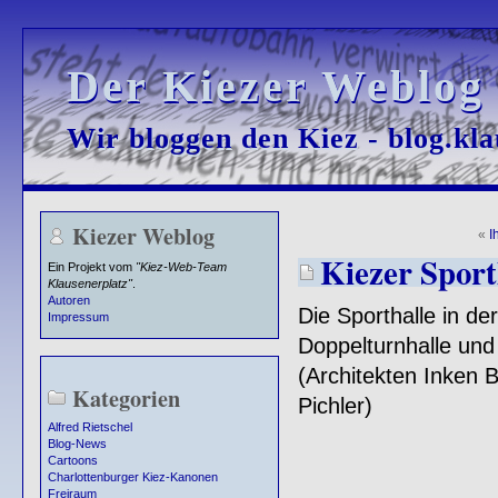
Der Kiezer Weblog
Der Kiezer Weblog
Wir bloggen den Kiez - blog.kla
Wir bloggen den Kiez - blog.kla
Kiezer Weblog
«
I
Kiezer Sport
Ein Projekt vom
"Kiez-Web-Team
Klausenerplatz"
.
Autoren
Die Sporthalle in de
Impressum
Doppelturnhalle und
(Architekten Inken B
Kategorien
Pichler)
Alfred Rietschel
Blog-News
Cartoons
Charlottenburger Kiez-Kanonen
Freiraum