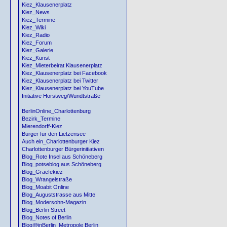
Kiez_Klausenerplatz
Kiez_News
Kiez_Termine
Kiez_Wiki
Kiez_Radio
Kiez_Forum
Kiez_Galerie
Kiez_Kunst
Kiez_Mieterbeirat Klausenerplatz
Kiez_Klausenerplatz bei Facebook
Kiez_Klausenerplatz bei Twitter
Kiez_Klausenerplatz bei YouTube
Initiative Horstweg/Wundtstraße
BerlinOnline_Charlottenburg
Bezirk_Termine
Mierendorff-Kiez
Bürger für den Lietzensee
Auch ein_Charlottenburger Kiez
Charlottenburger Bürgerinitiativen
Blog_Rote Insel aus Schöneberg
Blog_potseblog aus Schöneberg
Blog_Graefekiez
Blog_Wrangelstraße
Blog_Moabit Online
Blog_Auguststrasse aus Mitte
Blog_Modersohn-Magazin
Blog_Berlin Street
Blog_Notes of Berlin
Blog@inBerlin_Metropole Berlin