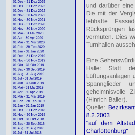
01.Dez - 31 Dez 2025
und darüber eine 
01.Dez - 31 Dez 2023
01.Dez - 31 Dez 2022
Die mit der Verg
01.Nov - 30 Nov 2022
lebhafte Fassa
01.Nov - 30 Nov 2021
01.Dez - 31 Dez 2020
Rücksprüngen la
01.Nov - 30 Nov 2020
01.Mai - 31 Mai 2020
vermuten. Dies wa
01.Apr - 30 Apr 2020
01.Mär - 31 Mär 2020
Turnhallen ausseh
01.Feb - 29 Feb 2020
01.Jan - 31 Jan 2020
01.Dez - 31 Dez 2019
Eine Sehenswürdig
01.Nov - 30 Nov 2019
01.Okt - 31 Okt 2019
Halle: Statt d
01.Sep - 30 Sep 2019
01.Aug - 31 Aug 2019
Lüftungsanlagen u
01.Jul - 31 Jul 2019
Spannglieder 
01.Jun - 30 Jun 2019
01.Mai - 31 Mai 2019
geheimnisvolle Z
01.Apr - 30 Apr 2019
01.Mär - 31 Mär 2019
(Hinrich Baller).
01.Feb - 28 Feb 2019
01.Jan - 31 Jan 2019
Quelle:
Bezirksam
01.Dez - 31 Dez 2018
8.2.2003
01.Nov - 30 Nov 2018
01.Okt - 31 Okt 2018
"auf dem Altsta
01.Sep - 30 Sep 2018
01.Aug - 31 Aug 2018
Charlottenburg"
01.Jul - 31 Jul 2018