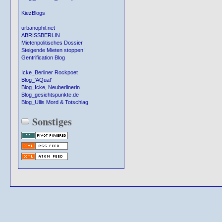
KiezBlogs
urbanophil.net
ABRISSBERLIN
Mietenpolitisches Dossier
Steigende Mieten stoppen!
Gentrification Blog
Icke_Berliner Rockpoet
Blog_'AQua!'
Blog_Icke, Neuberlinerin
Blog_gesichtspunkte.de
Blog_Ullis Mord & Totschlag
Sonstiges