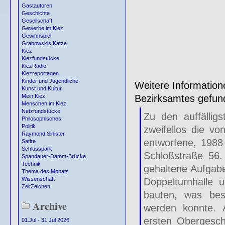
Gastautoren
Geschichte
Gesellschaft
Gewerbe im Kiez
Gewinnspiel
Grabowskis Katze
Kiez
Kiezfundstücke
KiezRadio
Kiezreportagen
Kinder und Jugendliche
Weitere Information
Kunst und Kultur
Bezirksamtes gefun
Mein Kiez
Menschen im Kiez
Netzfundstücke
Zu den auffällig
Philosophisches
Politik
zweifellos die vo
Raymond Sinister
entworfene, 1988 
Satire
Schlosspark
Schloßstraße 56.
Spandauer-Damm-Brücke
Technik
gehaltene Aufgabe
Thema des Monats
Wissenschaft
Doppelturnhalle 
ZeitZeichen
bauten, was bes
Archive
werden konnte. 
ersten Obergesch
01.Jul - 31 Jul 2026