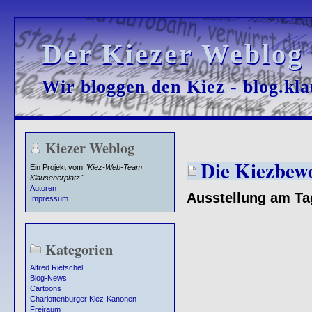
Der Kiezer Weblog
Der Kiezer Weblog
Wir bloggen den Kiez - blog.kla
Wir bloggen den Kiez - blog.kla
Kiezer Weblog
Die Kiezbew
Ein Projekt vom
"Kiez-Web-Team
Klausenerplatz"
.
Autoren
Ausstellung am Ta
Impressum
Kategorien
Alfred Rietschel
Blog-News
Cartoons
Charlottenburger Kiez-Kanonen
Freiraum