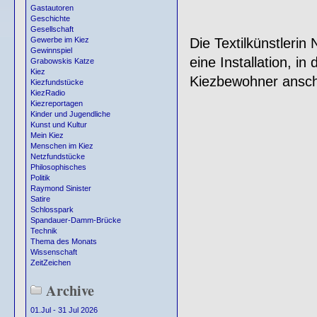
Gastautoren
Geschichte
Gesellschaft
Die Textilkünstlerin
Gewerbe im Kiez
Gewinnspiel
eine Installation, i
Grabowskis Katze
Kiez
Kiezbewohner anscha
Kiezfundstücke
KiezRadio
Kiezreportagen
Kinder und Jugendliche
Kunst und Kultur
Mein Kiez
Menschen im Kiez
Netzfundstücke
Philosophisches
Politik
Raymond Sinister
Satire
Schlosspark
Spandauer-Damm-Brücke
Technik
Thema des Monats
Wissenschaft
ZeitZeichen
Archive
01.Jul - 31 Jul 2026