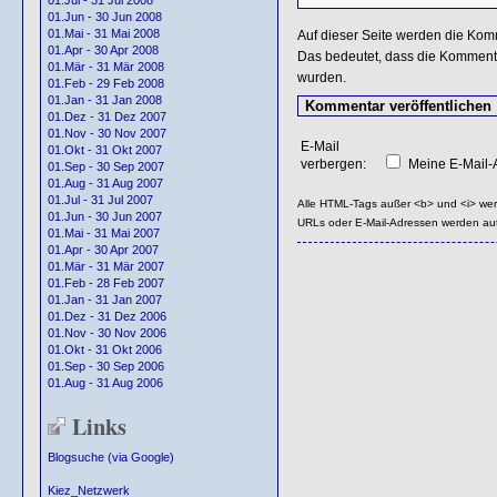
01.Jul - 31 Jul 2008
01.Jun - 30 Jun 2008
01.Mai - 31 Mai 2008
Auf dieser Seite werden die Kom
01.Apr - 30 Apr 2008
Das bedeutet, dass die Kommentar
01.Mär - 31 Mär 2008
wurden.
01.Feb - 29 Feb 2008
01.Jan - 31 Jan 2008
01.Dez - 31 Dez 2007
01.Nov - 30 Nov 2007
E-Mail
01.Okt - 31 Okt 2007
verbergen:
Meine E-Mail-A
01.Sep - 30 Sep 2007
01.Aug - 31 Aug 2007
01.Jul - 31 Jul 2007
Alle HTML-Tags außer <b> und <i> we
01.Jun - 30 Jun 2007
URLs oder E-Mail-Adressen werden au
01.Mai - 31 Mai 2007
01.Apr - 30 Apr 2007
01.Mär - 31 Mär 2007
01.Feb - 28 Feb 2007
01.Jan - 31 Jan 2007
01.Dez - 31 Dez 2006
01.Nov - 30 Nov 2006
01.Okt - 31 Okt 2006
01.Sep - 30 Sep 2006
01.Aug - 31 Aug 2006
Links
Blogsuche (via Google)
Kiez_Netzwerk