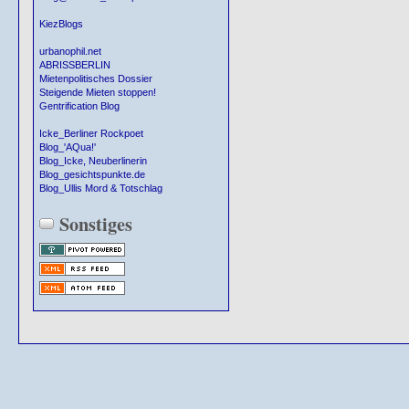
KiezBlogs
urbanophil.net
ABRISSBERLIN
Mietenpolitisches Dossier
Steigende Mieten stoppen!
Gentrification Blog
Icke_Berliner Rockpoet
Blog_'AQua!'
Blog_Icke, Neuberlinerin
Blog_gesichtspunkte.de
Blog_Ullis Mord & Totschlag
Sonstiges