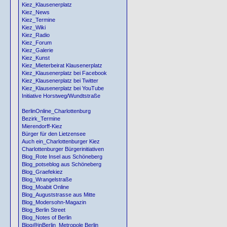
Kiez_Klausenerplatz
Kiez_News
Kiez_Termine
Kiez_Wiki
Kiez_Radio
Kiez_Forum
Kiez_Galerie
Kiez_Kunst
Kiez_Mieterbeirat Klausenerplatz
Kiez_Klausenerplatz bei Facebook
Kiez_Klausenerplatz bei Twitter
Kiez_Klausenerplatz bei YouTube
Initiative Horstweg/Wundtstraße
BerlinOnline_Charlottenburg
Bezirk_Termine
Mierendorff-Kiez
Bürger für den Lietzensee
Auch ein_Charlottenburger Kiez
Charlottenburger Bürgerinitiativen
Blog_Rote Insel aus Schöneberg
Blog_potseblog aus Schöneberg
Blog_Graefekiez
Blog_Wrangelstraße
Blog_Moabit Online
Blog_Auguststrasse aus Mitte
Blog_Modersohn-Magazin
Blog_Berlin Street
Blog_Notes of Berlin
Blog@inBerlin_Metropole Berlin