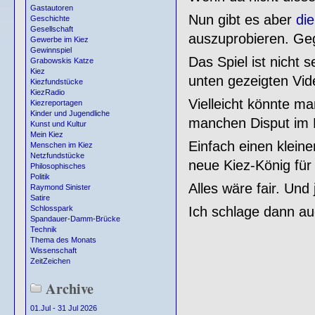
Gastautoren
Nun gibt es aber
die
Geschichte
Gesellschaft
auszuprobieren. Ge
Gewerbe im Kiez
Gewinnspiel
Das Spiel ist nicht 
Grabowskis Katze
Kiez
unten gezeigten Vid
Kiezfundstücke
KiezRadio
Vielleicht könnte ma
Kiezreportagen
Kinder und Jugendliche
manchen Disput im 
Kunst und Kultur
Mein Kiez
Einfach einen klein
Menschen im Kiez
Netzfundstücke
neue Kiez-König für 
Philosophisches
Politik
Alles wäre fair. Und
Raymond Sinister
Satire
Ich schlage dann au
Schlosspark
Spandauer-Damm-Brücke
Technik
Thema des Monats
Wissenschaft
ZeitZeichen
Archive
01.Jul - 31 Jul 2026