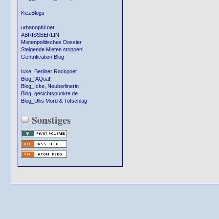
KiezBlogs
urbanophil.net
ABRISSBERLIN
Mietenpolitisches Dossier
Steigende Mieten stoppen!
Gentrification Blog
Icke_Berliner Rockpoet
Blog_'AQua!'
Blog_Icke, Neuberlinerin
Blog_gesichtspunkte.de
Blog_Ullis Mord & Totschlag
Sonstiges