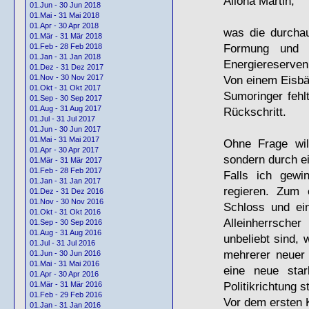
Alloha Martin,
01.Jun - 30 Jun 2018
01.Mai - 31 Mai 2018
01.Apr - 30 Apr 2018
was die durchau
01.Mär - 31 Mär 2018
Formung und 
01.Feb - 28 Feb 2018
01.Jan - 31 Jan 2018
Energiereserven 
01.Dez - 31 Dez 2017
Von einem Eisbä
01.Nov - 30 Nov 2017
01.Okt - 31 Okt 2017
Sumoringer fehlt
01.Sep - 30 Sep 2017
01.Aug - 31 Aug 2017
Rückschritt.
01.Jul - 31 Jul 2017
01.Jun - 30 Jun 2017
01.Mai - 31 Mai 2017
Ohne Frage wil
01.Apr - 30 Apr 2017
sondern durch e
01.Mär - 31 Mär 2017
01.Feb - 28 Feb 2017
Falls ich gewi
01.Jan - 31 Jan 2017
regieren. Zum 
01.Dez - 31 Dez 2016
01.Nov - 30 Nov 2016
Schloss und ei
01.Okt - 31 Okt 2016
Alleinherrsche
01.Sep - 30 Sep 2016
01.Aug - 31 Aug 2016
unbeliebt sind, 
01.Jul - 31 Jul 2016
mehrerer neuer 
01.Jun - 30 Jun 2016
01.Mai - 31 Mai 2016
eine neue star
01.Apr - 30 Apr 2016
Politikrichtung 
01.Mär - 31 Mär 2016
01.Feb - 29 Feb 2016
Vor dem ersten 
01.Jan - 31 Jan 2016