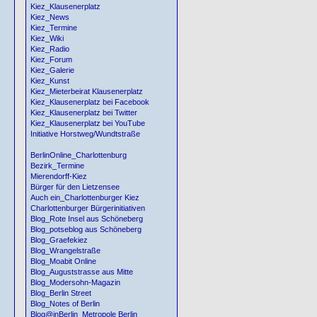
Kiez_Klausenerplatz
Kiez_News
Kiez_Termine
Kiez_Wiki
Kiez_Radio
Kiez_Forum
Kiez_Galerie
Kiez_Kunst
Kiez_Mieterbeirat Klausenerplatz
Kiez_Klausenerplatz bei Facebook
Kiez_Klausenerplatz bei Twitter
Kiez_Klausenerplatz bei YouTube
Initiative Horstweg/Wundtstraße
BerlinOnline_Charlottenburg
Bezirk_Termine
Mierendorff-Kiez
Bürger für den Lietzensee
Auch ein_Charlottenburger Kiez
Charlottenburger Bürgerinitiativen
Blog_Rote Insel aus Schöneberg
Blog_potseblog aus Schöneberg
Blog_Graefekiez
Blog_Wrangelstraße
Blog_Moabit Online
Blog_Auguststrasse aus Mitte
Blog_Modersohn-Magazin
Blog_Berlin Street
Blog_Notes of Berlin
Blog@inBerlin_Metropole Berlin