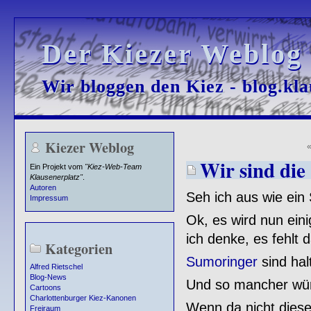
Der Kiezer Weblog
Der Kiezer Weblog
Wir bloggen den Kiez - blog.kla
Wir bloggen den Kiez - blog.kla
Kiezer Weblog
Wir sind die
Ein Projekt vom
"Kiez-Web-Team
Klausenerplatz"
.
Autoren
Seh ich aus wie ei
Impressum
Ok, es wird nun eini
ich denke, es fehlt 
Kategorien
Sumoringer
sind hal
Alfred Rietschel
Blog-News
Und so mancher wü
Cartoons
Charlottenburger Kiez-Kanonen
Wenn da nicht dies
Freiraum