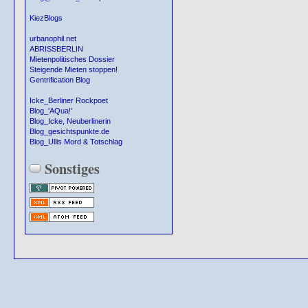
KiezBlogs
urbanophil.net
ABRISSBERLIN
Mietenpolitisches Dossier
Steigende Mieten stoppen!
Gentrification Blog
Icke_Berliner Rockpoet
Blog_'AQua!'
Blog_Icke, Neuberlinerin
Blog_gesichtspunkte.de
Blog_Ullis Mord & Totschlag
Sonstiges