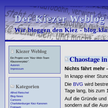
Der Kiezer Weblog
Der Kiezer Weblog
Wir bloggen den Kiez - blog.kla
Wir bloggen den Kiez - blog.kla
Kiezer Weblog
Chaostage in
Ein Projekt vom
"Kiez-Web-Team
Klausenerplatz"
.
Autoren
Nichts fährt mehr 
Impressum
In knapp einer Stund
Die
BVG
wird bestre
Kategorien
Tage lang, bis zum 
Alfred Rietschel
Blog-News
Auf die Gründe und 
Cartoons
Charlottenburger Kiez-Kanonen
sondern auf die Ausw
Freiraum