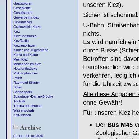
unseren Kiez).
Gastautoren
Geschichte
Gesellschaft
Sicher ist schonmal:
Gewerbe im Kiez
Gewinnspiel
U-Bahn, Straßenbahn
Grabowskis Katze
Kiez
nichts.
Kiezfundstücke
Es wird nämlich ein
KiezRadio
Kiezreportagen
durch Busse (Schien
Kinder und Jugendliche
Kunst und Kultur
Betroffen sind davo
Mein Kiez
Menschen im Kiez
Hauptsächlich wird 
Netzfundstücke
Philosophisches
verkehren, lediglich 
Politik
für die Uhrzeit zwis
Raymond Sinister
Satire
Schlosspark
Alle diese Angaben k
Spandauer-Damm-Brücke
ohne Gewähr!
Technik
Thema des Monats
Wissenschaft
Für unseren Kiez hei
ZeitZeichen
Der
Bus M45
vo
Archive
Zoologischer G
01.Jul - 31 Jul 2026