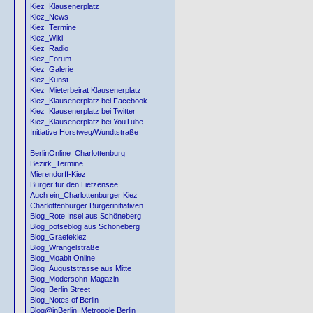
Kiez_Klausenerplatz
Kiez_News
Kiez_Termine
Kiez_Wiki
Kiez_Radio
Kiez_Forum
Kiez_Galerie
Kiez_Kunst
Kiez_Mieterbeirat Klausenerplatz
Kiez_Klausenerplatz bei Facebook
Kiez_Klausenerplatz bei Twitter
Kiez_Klausenerplatz bei YouTube
Initiative Horstweg/Wundtstraße
BerlinOnline_Charlottenburg
Bezirk_Termine
Mierendorff-Kiez
Bürger für den Lietzensee
Auch ein_Charlottenburger Kiez
Charlottenburger Bürgerinitiativen
Blog_Rote Insel aus Schöneberg
Blog_potseblog aus Schöneberg
Blog_Graefekiez
Blog_Wrangelstraße
Blog_Moabit Online
Blog_Auguststrasse aus Mitte
Blog_Modersohn-Magazin
Blog_Berlin Street
Blog_Notes of Berlin
Blog@inBerlin_Metropole Berlin