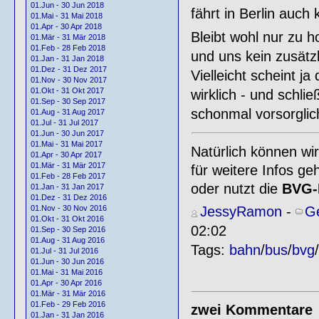
01.Jun - 30 Jun 2018
fährt in Berlin auch
01.Mai - 31 Mai 2018
01.Apr - 30 Apr 2018
Bleibt wohl nur zu 
01.Mär - 31 Mär 2018
01.Feb - 28 Feb 2018
und uns kein zusätz
01.Jan - 31 Jan 2018
01.Dez - 31 Dez 2017
Vielleicht scheint j
01.Nov - 30 Nov 2017
01.Okt - 31 Okt 2017
wirklich - und schli
01.Sep - 30 Sep 2017
schonmal vorsorglic
01.Aug - 31 Aug 2017
01.Jul - 31 Jul 2017
01.Jun - 30 Jun 2017
01.Mai - 31 Mai 2017
Natürlich können wir
01.Apr - 30 Apr 2017
01.Mär - 31 Mär 2017
für weitere Infos geh
01.Feb - 28 Feb 2017
oder nutzt die
BVG-N
01.Jan - 31 Jan 2017
01.Dez - 31 Dez 2016
JessyRamon
-
Ge
01.Nov - 30 Nov 2016
01.Okt - 31 Okt 2016
02:02
01.Sep - 30 Sep 2016
01.Aug - 31 Aug 2016
Tags:
bahn
/
bus
/
bvg
/
01.Jul - 31 Jul 2016
01.Jun - 30 Jun 2016
01.Mai - 31 Mai 2016
01.Apr - 30 Apr 2016
01.Mär - 31 Mär 2016
01.Feb - 29 Feb 2016
zwei Kommentare
01.Jan - 31 Jan 2016