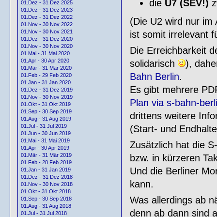
die
U7 (SEV!)
z
01.Dez - 31 Dez 2025
01.Dez - 31 Dez 2023
01.Dez - 31 Dez 2022
(Die U2 wird nur im
01.Nov - 30 Nov 2022
01.Nov - 30 Nov 2021
ist somit irrelevant 
01.Dez - 31 Dez 2020
01.Nov - 30 Nov 2020
Die Erreichbarkeit 
01.Mai - 31 Mai 2020
01.Apr - 30 Apr 2020
solidarisch
), dahe
01.Mär - 31 Mär 2020
Bahn Berlin
.
01.Feb - 29 Feb 2020
01.Jan - 31 Jan 2020
Es gibt mehrere PDF
01.Dez - 31 Dez 2019
01.Nov - 30 Nov 2019
Plan via s-bahn-berl
01.Okt - 31 Okt 2019
01.Sep - 30 Sep 2019
drittens weitere Inf
01.Aug - 31 Aug 2019
01.Jul - 31 Jul 2019
(Start- und Endhalte
01.Jun - 30 Jun 2019
01.Mai - 31 Mai 2019
Zusätzlich hat die S
01.Apr - 30 Apr 2019
01.Mär - 31 Mär 2019
bzw. in kürzeren Ta
01.Feb - 28 Feb 2019
Und die Berliner Mo
01.Jan - 31 Jan 2019
01.Dez - 31 Dez 2018
kann.
01.Nov - 30 Nov 2018
01.Okt - 31 Okt 2018
Was allerdings ab nä
01.Sep - 30 Sep 2018
01.Aug - 31 Aug 2018
denn ab dann sind 
01.Jul - 31 Jul 2018