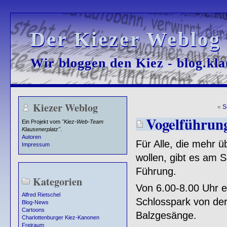
Der Kiezer Weblog
Der Kiezer Weblog
Wir bloggen den Kiez - blog.kla
Wir bloggen den Kiez - blog.kla
Kiezer Weblog
«
S
Vogelführung
Ein Projekt vom
"Kiez-Web-Team
Klausenerplatz"
.
Autoren
Für Alle, die mehr 
Impressum
wollen, gibt es am 
Führung.
Kategorien
Von 6.00-8.00 Uhr er
Alfred Rietschel
Schlosspark von der
Blog-News
Cartoons
Balzgesänge.
Charlottenburger Kiez-Kanonen
Freiraum