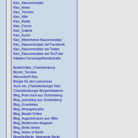
Kiez_Klausenerplatz
Kiez_News
Kiez_Termine
Kiez_Wiki
Kiez_Radio
Kiez_Forum
Kiez_Galerie
Kiez_Kunst
Kiez_Mieterbeirat Klausenerplatz
Kiez_Klausenerplatz bei Facebook
Kiez_Klausenerplatz bei Twitter
Kiez_Klausenerplatz bei YouTube
Initiative Horstweg/Wundtstraße
BerlinOnline_Charlottenburg
Bezirk_Termine
Mierendorff-Kiez
Bürger für den Lietzensee
Auch ein_Charlottenburger Kiez
Charlottenburger Bürgerinitiativen
Blog_Rote Insel aus Schöneberg
Blog_potseblog aus Schöneberg
Blog_Graefekiez
Blog_Wrangelstraße
Blog_Moabit Online
Blog_Auguststrasse aus Mitte
Blog_Modersohn-Magazin
Blog_Berlin Street
Blog_Notes of Berlin
Blog@inBerlin_Metropole Berlin