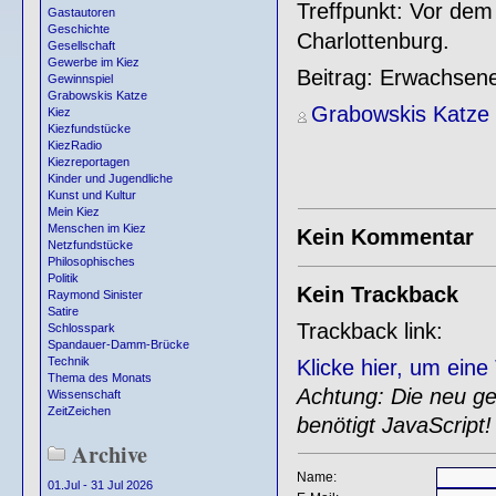
Treffpunkt: Vor dem
Gastautoren
Geschichte
Charlottenburg.
Gesellschaft
Gewerbe im Kiez
Beitrag: Erwachsene
Gewinnspiel
Grabowskis Katze
Grabowskis Katze
Kiez
Kiezfundstücke
KiezRadio
Kiezreportagen
Kinder und Jugendliche
Kunst und Kultur
Mein Kiez
Menschen im Kiez
Kein Kommentar
Netzfundstücke
Philosophisches
Politik
Kein Trackback
Raymond Sinister
Satire
Trackback link:
Schlosspark
Spandauer-Damm-Brücke
Technik
Klicke hier, um ein
Thema des Monats
Achtung: Die neu gen
Wissenschaft
ZeitZeichen
benötigt JavaScript!
Archive
Name:
01.Jul - 31 Jul 2026