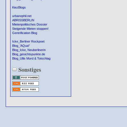
KiezBlogs
urbanophil.net
ABRISSBERLIN
Mietenpolitisches Dossier
Steigende Mieten stoppen!
Gentrification Blog
Icke_Berliner Rockpoet
Blog_'AQua!'
Blog_Icke, Neuberlinerin
Blog_gesichtspunkte.de
Blog_Ullis Mord & Totschlag
Sonstiges