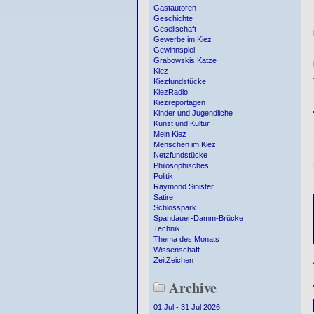
Gastautoren
Geschichte
Gesellschaft
Gewerbe im Kiez
Gewinnspiel
Grabowskis Katze
Kiez
Kiezfundstücke
KiezRadio
Kiezreportagen
Kinder und Jugendliche
Kunst und Kultur
Mein Kiez
Menschen im Kiez
Netzfundstücke
Philosophisches
Politik
Raymond Sinister
Satire
Schlosspark
Spandauer-Damm-Brücke
Technik
Thema des Monats
Wissenschaft
ZeitZeichen
Archive
01.Jul - 31 Jul 2026