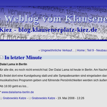
r Weblog vom Klausene
r Weblog vom Klausene
iez - blog.klausenerplatz-kiez.de
iez - blog.klausenerplatz-kiez.de
«
Ungewöhnliche Verkauf…
|
Home
|
Teil 9 - Neuba
In letzter Minute
Dalai Lama in Berlin
für alle die, es noch nicht erreicht hat: Der Dalai Lama ist heute in Berlin. Am Nach
Es findet dort eine Kundgebung statt und alle Sympatiesanten sind eingeladen dar
musikalisches Programm geben und führende Persönlichkeiten werden sich äußer
Ab 16:00 geht es los...
*
www.dalailama-berlin.de
Grabowskis Katze
-
Grabowskis Katze
- 19. Mai 2008 - 13:26