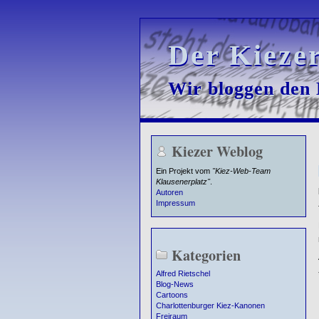
Der Kieze
Der Kieze
Wir bloggen den K
Wir bloggen den K
Kiezer Weblog
Ein Projekt vom
"Kiez-Web-Team
Klausenerplatz"
.
Autoren
Impressum
Kategorien
Alfred Rietschel
Blog-News
Cartoons
Charlottenburger Kiez-Kanonen
Freiraum