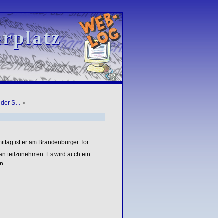
rplatz
rplatz
u der S…
»
mittag ist er am Brandenburger Tor.
an teilzunehmen. Es wird auch ein
n.