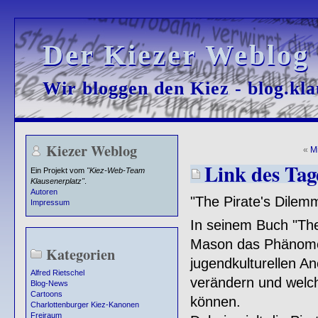
Der Kiezer Weblog
Der Kiezer Weblog
Wir bloggen den Kiez - blog.kla
Wir bloggen den Kiez - blog.kla
Kiezer Weblog
«
M
Link des Tag
Ein Projekt vom
"Kiez-Web-Team
Klausenerplatz"
.
Autoren
"The Pirate's Dile
Impressum
In seinem Buch "The
Mason das Phänomen 
Kategorien
jugendkulturellen A
Alfred Rietschel
verändern und welch
Blog-News
Cartoons
können.
Charlottenburger Kiez-Kanonen
Freiraum