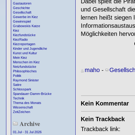
Dabei spielt die Pira
Gastautoren
und Gesellschaft die
Geschichte
Gesellschaft
lernen heißt siegen
Gewerbe im Kiez
Gewinnspiel
Informationsaustausc
Grabowskis Katze
Kiez
Möglichkeiten hervor
Kiezfundstücke
KiezRadio
Kiezreportagen
Kinder und Jugendliche
Kunst und Kultur
Mein Kiez
Menschen im Kiez
Netzfundstücke
maho
-
Gesellsch
Philosophisches
Politik
Raymond Sinister
Satire
Schlosspark
Spandauer-Damm-Brücke
Technik
Kein Kommentar
Thema des Monats
Wissenschaft
ZeitZeichen
Kein Trackback
Archive
Trackback link:
01.Jul - 31 Jul 2026