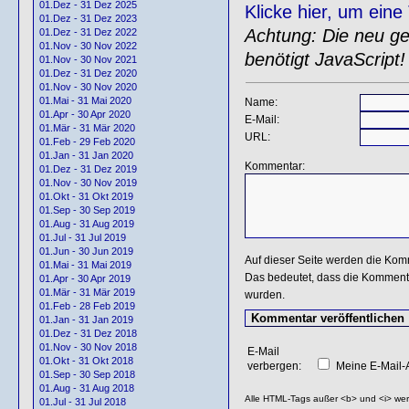
01.Dez - 31 Dez 2025
Klicke hier, um ein
01.Dez - 31 Dez 2023
Achtung: Die neu gen
01.Dez - 31 Dez 2022
01.Nov - 30 Nov 2022
benötigt JavaScript!
01.Nov - 30 Nov 2021
01.Dez - 31 Dez 2020
01.Nov - 30 Nov 2020
01.Mai - 31 Mai 2020
Name:
01.Apr - 30 Apr 2020
E-Mail:
01.Mär - 31 Mär 2020
URL:
01.Feb - 29 Feb 2020
01.Jan - 31 Jan 2020
Kommentar:
01.Dez - 31 Dez 2019
01.Nov - 30 Nov 2019
01.Okt - 31 Okt 2019
01.Sep - 30 Sep 2019
01.Aug - 31 Aug 2019
01.Jul - 31 Jul 2019
01.Jun - 30 Jun 2019
Auf dieser Seite werden die Kom
01.Mai - 31 Mai 2019
Das bedeutet, dass die Kommentar
01.Apr - 30 Apr 2019
01.Mär - 31 Mär 2019
wurden.
01.Feb - 28 Feb 2019
01.Jan - 31 Jan 2019
01.Dez - 31 Dez 2018
01.Nov - 30 Nov 2018
E-Mail
01.Okt - 31 Okt 2018
verbergen:
Meine E-Mail-A
01.Sep - 30 Sep 2018
01.Aug - 31 Aug 2018
Alle HTML-Tags außer <b> und <i> we
01.Jul - 31 Jul 2018