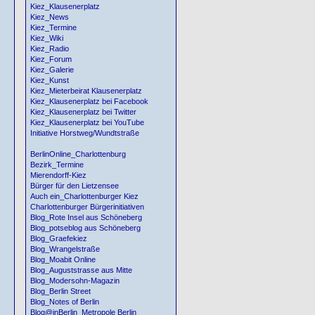
Kiez_Klausenerplatz
Kiez_News
Kiez_Termine
Kiez_Wiki
Kiez_Radio
Kiez_Forum
Kiez_Galerie
Kiez_Kunst
Kiez_Mieterbeirat Klausenerplatz
Kiez_Klausenerplatz bei Facebook
Kiez_Klausenerplatz bei Twitter
Kiez_Klausenerplatz bei YouTube
Initiative Horstweg/Wundtstraße
BerlinOnline_Charlottenburg
Bezirk_Termine
Mierendorff-Kiez
Bürger für den Lietzensee
Auch ein_Charlottenburger Kiez
Charlottenburger Bürgerinitiativen
Blog_Rote Insel aus Schöneberg
Blog_potseblog aus Schöneberg
Blog_Graefekiez
Blog_Wrangelstraße
Blog_Moabit Online
Blog_Auguststrasse aus Mitte
Blog_Modersohn-Magazin
Blog_Berlin Street
Blog_Notes of Berlin
Blog@inBerlin_Metropole Berlin