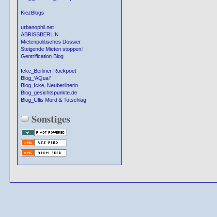
KiezBlogs
urbanophil.net
ABRISSBERLIN
Mietenpolitisches Dossier
Steigende Mieten stoppen!
Gentrification Blog
Icke_Berliner Rockpoet
Blog_'AQua!'
Blog_Icke, Neuberlinerin
Blog_gesichtspunkte.de
Blog_Ullis Mord & Totschlag
Sonstiges