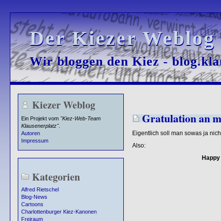
Der Kiezer Weblog
Der Kiezer Weblog
Wir bloggen den Kiez - blog.kla
Wir bloggen den Kiez - blog.kla
Kiezer Weblog
Gratulation an mi
Ein Projekt vom
"Kiez-Web-Team
Klausenerplatz"
.
Eigentlich soll man sowas ja nic
Autoren
Impressum
Also:
Happ
Kategorien
Alfred Rietschel
Blog-News
Cartoons
Charlottenburger Kiez-Kanonen
Freiraum