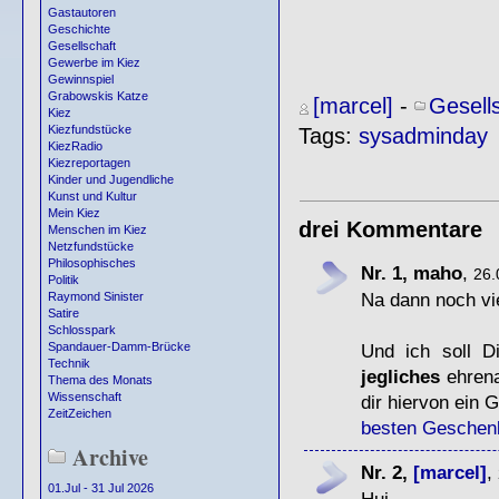
Gastautoren
Geschichte
Gesellschaft
Gewerbe im Kiez
Gewinnspiel
Grabowskis Katze
[marcel]
-
Gesell
Kiez
Kiezfundstücke
Tags:
sysadminday
KiezRadio
Kiezreportagen
Kinder und Jugendliche
Kunst und Kultur
Mein Kiez
drei Kommentare
Menschen im Kiez
Netzfundstücke
Philosophisches
Nr. 1, maho
,
26.
Politik
Na dann noch vie
Raymond Sinister
Satire
Schlosspark
Und ich soll D
Spandauer-Damm-Brücke
Technik
jegliches
ehrena
Thema des Monats
Wissenschaft
dir hiervon ein
ZeitZeichen
besten Geschenk
Archive
Nr. 2,
[marcel]
,
01.Jul - 31 Jul 2026
Hui,