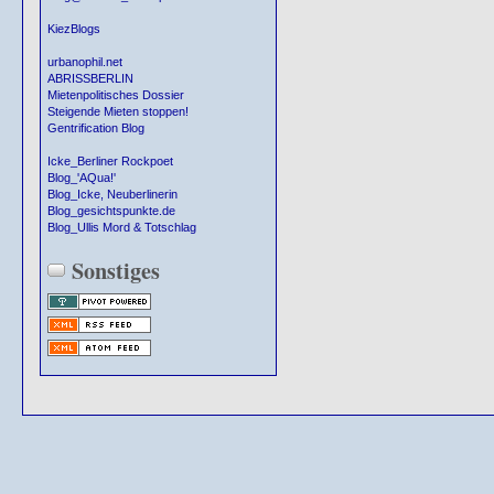
KiezBlogs
urbanophil.net
ABRISSBERLIN
Mietenpolitisches Dossier
Steigende Mieten stoppen!
Gentrification Blog
Icke_Berliner Rockpoet
Blog_'AQua!'
Blog_Icke, Neuberlinerin
Blog_gesichtspunkte.de
Blog_Ullis Mord & Totschlag
Sonstiges