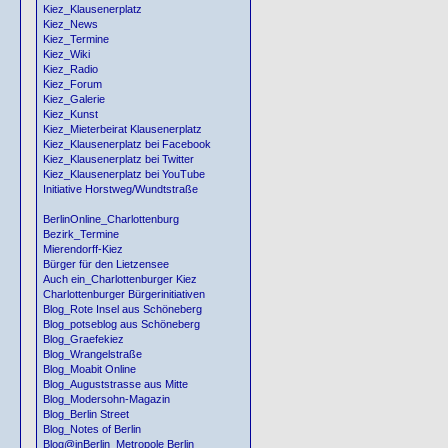
Kiez_Klausenerplatz
Kiez_News
Kiez_Termine
Kiez_Wiki
Kiez_Radio
Kiez_Forum
Kiez_Galerie
Kiez_Kunst
Kiez_Mieterbeirat Klausenerplatz
Kiez_Klausenerplatz bei Facebook
Kiez_Klausenerplatz bei Twitter
Kiez_Klausenerplatz bei YouTube
Initiative Horstweg/Wundtstraße
BerlinOnline_Charlottenburg
Bezirk_Termine
Mierendorff-Kiez
Bürger für den Lietzensee
Auch ein_Charlottenburger Kiez
Charlottenburger Bürgerinitiativen
Blog_Rote Insel aus Schöneberg
Blog_potseblog aus Schöneberg
Blog_Graefekiez
Blog_Wrangelstraße
Blog_Moabit Online
Blog_Auguststrasse aus Mitte
Blog_Modersohn-Magazin
Blog_Berlin Street
Blog_Notes of Berlin
Blog@inBerlin_Metropole Berlin