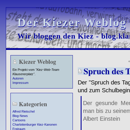
Der Kiezer Weblog
Der Kiezer Weblog
Wir bloggen den Kiez - blog.kla
Wir bloggen den Kiez - blog.kla
Kiezer Weblog
Spruch des T
Ein Projekt vom
"Kiez-Web-Team
Klausenerplatz"
.
Autoren
Der "Spruch des Ta
Impressum
und zum Schulbegin
Kategorien
Der gesunde Mens
man bis zu seine
Alfred Rietschel
Blog-News
Albert Einstein
Cartoons
Charlottenburger Kiez-Kanonen
Freiraum