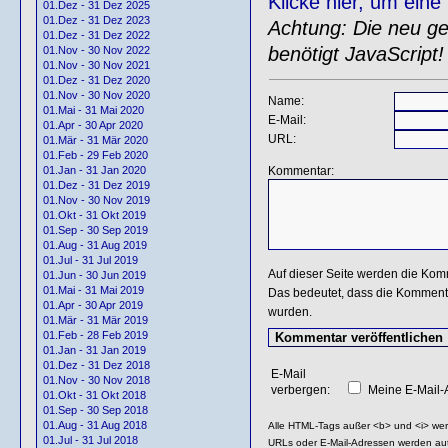
Klicke hier, um ein
01.Dez - 31 Dez 2025
01.Dez - 31 Dez 2023
Achtung: Die neu gen
01.Dez - 31 Dez 2022
benötigt JavaScript!
01.Nov - 30 Nov 2022
01.Nov - 30 Nov 2021
01.Dez - 31 Dez 2020
01.Nov - 30 Nov 2020
Name:
01.Mai - 31 Mai 2020
E-Mail:
01.Apr - 30 Apr 2020
URL:
01.Mär - 31 Mär 2020
01.Feb - 29 Feb 2020
Kommentar:
01.Jan - 31 Jan 2020
01.Dez - 31 Dez 2019
01.Nov - 30 Nov 2019
01.Okt - 31 Okt 2019
01.Sep - 30 Sep 2019
01.Aug - 31 Aug 2019
01.Jul - 31 Jul 2019
Auf dieser Seite werden die Kom
01.Jun - 30 Jun 2019
01.Mai - 31 Mai 2019
Das bedeutet, dass die Kommentar
01.Apr - 30 Apr 2019
wurden.
01.Mär - 31 Mär 2019
01.Feb - 28 Feb 2019
01.Jan - 31 Jan 2019
01.Dez - 31 Dez 2018
E-Mail
01.Nov - 30 Nov 2018
verbergen:
Meine E-Mail-A
01.Okt - 31 Okt 2018
01.Sep - 30 Sep 2018
01.Aug - 31 Aug 2018
Alle HTML-Tags außer <b> und <i> we
01.Jul - 31 Jul 2018
URLs oder E-Mail-Adressen werden au