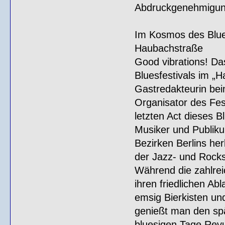
Abdruckgenehmigun
Im Kosmos des Blues
Haubachstraße
Good vibrations! Da
Bluesfestivals im „H
Gastredakteurin bei
Organisator des Fes
letzten Act dieses B
Musiker und Publiku
Bezirken Berlins he
der Jazz- und Rocks
Während die zahlreic
ihren friedlichen Ab
emsig Bierkisten un
genießt man den sp
bluesigen Tage Revu