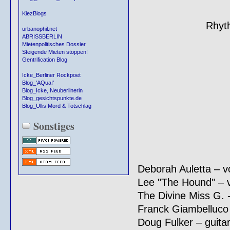
KiezBlogs
Rhyth
urbanophil.net
ABRISSBERLIN
Mietenpolitisches Dossier
Steigende Mieten stoppen!
Gentrification Blog
Icke_Berliner Rockpoet
Blog_'AQua!'
Blog_Icke, Neuberlinerin
Blog_gesichtspunkte.de
Blog_Ullis Mord & Totschlag
Sonstiges
Deborah Auletta – v
Lee "The Hound" – 
The Divine Miss G. 
Franck Giambelluco 
Doug Fulker – guita