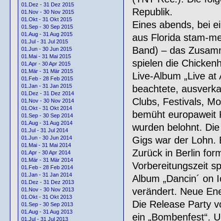
01.Dez - 31 Dez 2015
Republik.
01.Nov - 30 Nov 2015
01.Okt - 31 Okt 2015
Eines abends, bei ei
01.Sep - 30 Sep 2015
01.Aug - 31 Aug 2015
aus Florida stam-me
01.Jul - 31 Jul 2015
Band) – das Zusamm
01.Jun - 30 Jun 2015
01.Mai - 31 Mai 2015
spielen die Chicken
01.Apr - 30 Apr 2015
01.Mär - 31 Mär 2015
Live-Album „Live at 
01.Feb - 28 Feb 2015
01.Jan - 31 Jan 2015
beachtete, ausverka
01.Dez - 31 Dez 2014
Clubs, Festivals, M
01.Nov - 30 Nov 2014
01.Okt - 31 Okt 2014
bemüht europaweit 
01.Sep - 30 Sep 2014
01.Aug - 31 Aug 2014
wurden belohnt. Die
01.Jul - 31 Jul 2014
Gigs war der Lohn. 
01.Jun - 30 Jun 2014
01.Mai - 31 Mai 2014
Zurück in Berlin fo
01.Apr - 30 Apr 2014
01.Mär - 31 Mär 2014
Vorbereitungszeit s
01.Feb - 28 Feb 2014
01.Jan - 31 Jan 2014
Album „Dancin´ on Ic
01.Dez - 31 Dez 2013
verändert. Neue Ene
01.Nov - 30 Nov 2013
01.Okt - 31 Okt 2013
Die Release Party 
01.Sep - 30 Sep 2013
01.Aug - 31 Aug 2013
ein „Bombenfest“. U
01.Jul - 31 Jul 2013