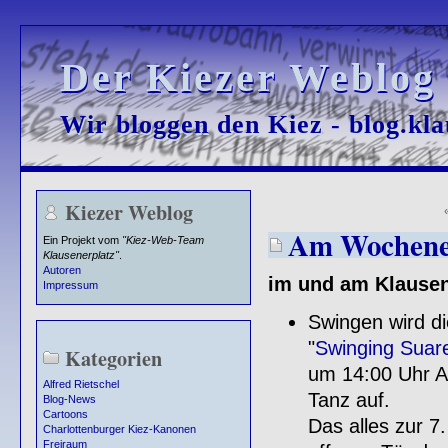
Der Kiezer Weblog
Der Kiezer Weblog
Wir bloggen den Kiez - blog.kla
Wir bloggen den Kiez - blog.kla
Kiezer Weblog
Am Wochenend
Ein Projekt vom
"Kiez-Web-Team
Klausenerplatz"
.
Autoren
im und am Klausen
Impressum
Swingen wird d
"
Swinging Suar
Kategorien
um 14:00 Uhr A
Alfred Rietschel
Tanz auf.
Blog-News
Cartoons
Das alles zur 
Charlottenburger Kiez-Kanonen
Freiraum