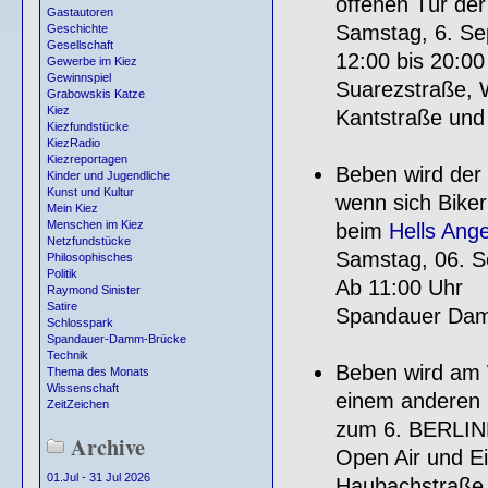
offenen Tür der
Gastautoren
Samstag, 6. S
Geschichte
Gesellschaft
12:00 bis 20:00
Gewerbe im Kiez
Gewinnspiel
Suarezstraße, 
Grabowskis Katze
Kiez
Kantstraße und 
Kiezfundstücke
KiezRadio
Kiezreportagen
Beben wird der
Kinder und Jugendliche
Kunst und Kultur
wenn sich Biker 
Mein Kiez
Menschen im Kiez
beim
Hells Ange
Netzfundstücke
Samstag, 06. 
Philosophisches
Politik
Ab 11:00 Uhr
Raymond Sinister
Satire
Spandauer Da
Schlosspark
Spandauer-Damm-Brücke
Technik
Beben wird am 
Thema des Monats
Wissenschaft
einem anderen 
ZeitZeichen
zum 6. BERLI
Archive
Open Air und Ei
01.Jul - 31 Jul 2026
Haubachstraße