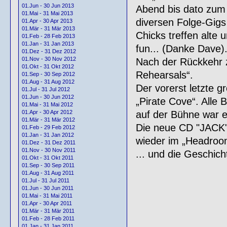
01.Jun - 30 Jun 2013
Abend bis dato zum
01.Mai - 31 Mai 2013
diversen Folge-Gigs
01.Apr - 30 Apr 2013
01.Mär - 31 Mär 2013
Chicks treffen alte 
01.Feb - 28 Feb 2013
01.Jan - 31 Jan 2013
fun... (Danke Dave)
01.Dez - 31 Dez 2012
01.Nov - 30 Nov 2012
Nach der Rückkehr 
01.Okt - 31 Okt 2012
Rehearsals“.
01.Sep - 30 Sep 2012
01.Aug - 31 Aug 2012
Der vorerst letzte 
01.Jul - 31 Jul 2012
01.Jun - 30 Jun 2012
„Pirate Cove“. Alle
01.Mai - 31 Mai 2012
auf der Bühne war ei
01.Apr - 30 Apr 2012
01.Mär - 31 Mär 2012
Die neue CD "JACK"
01.Feb - 29 Feb 2012
01.Jan - 31 Jan 2012
wieder im „Headroo
01.Dez - 31 Dez 2011
01.Nov - 30 Nov 2011
... und die Geschich
01.Okt - 31 Okt 2011
01.Sep - 30 Sep 2011
01.Aug - 31 Aug 2011
01.Jul - 31 Jul 2011
01.Jun - 30 Jun 2011
01.Mai - 31 Mai 2011
01.Apr - 30 Apr 2011
01.Mär - 31 Mär 2011
01.Feb - 28 Feb 2011
01.Jan - 31 Jan 2011