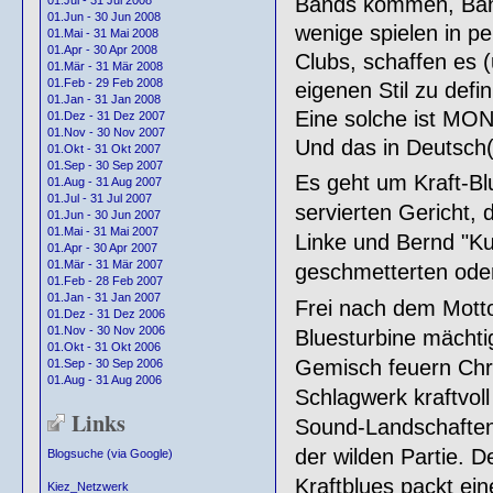
Bands kommen, Band
01.Jul - 31 Jul 2008
01.Jun - 30 Jun 2008
wenige spielen in p
01.Mai - 31 Mai 2008
01.Apr - 30 Apr 2008
Clubs, schaffen es 
01.Mär - 31 Mär 2008
01.Feb - 29 Feb 2008
eigenen Stil zu defi
01.Jan - 31 Jan 2008
Eine solche ist MO
01.Dez - 31 Dez 2007
01.Nov - 30 Nov 2007
Und das in Deutsch(
01.Okt - 31 Okt 2007
01.Sep - 30 Sep 2007
Es geht um Kraft-Bl
01.Aug - 31 Aug 2007
01.Jul - 31 Jul 2007
servierten Gericht, 
01.Jun - 30 Jun 2007
01.Mai - 31 Mai 2007
Linke und Bernd "Ku
01.Apr - 30 Apr 2007
01.Mär - 31 Mär 2007
geschmetterten oder 
01.Feb - 28 Feb 2007
01.Jan - 31 Jan 2007
Frei nach dem Motto
01.Dez - 31 Dez 2006
01.Nov - 30 Nov 2006
Bluesturbine mächti
01.Okt - 31 Okt 2006
Gemisch feuern Chr
01.Sep - 30 Sep 2006
01.Aug - 31 Aug 2006
Schlagwerk kraftvoll
Links
Sound-Landschaften 
der wilden Partie. 
Blogsuche (via Google)
Kraftblues packt ein
Kiez_Netzwerk