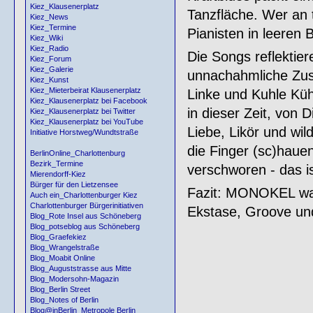
Kiez_Klausenerplatz
Tanzfläche. Wer an 
Kiez_News
Kiez_Termine
Pianisten in leeren 
Kiez_Wiki
Kiez_Radio
Die Songs reflektier
Kiez_Forum
Kiez_Galerie
unnachahmliche Zus
Kiez_Kunst
Kiez_Mieterbeirat Klausenerplatz
Linke und Kuhle Küh
Kiez_Klausenerplatz bei Facebook
in dieser Zeit, von
Kiez_Klausenerplatz bei Twitter
Kiez_Klausenerplatz bei YouTube
Liebe, Likör und wi
Initiative Horstweg/Wundtstraße
die Finger (sc)haue
BerlinOnline_Charlottenburg
Bezirk_Termine
verschworen - das
Mierendorff-Kiez
Bürger für den Lietzensee
Fazit: MONOKEL war, 
Auch ein_Charlottenburger Kiez
Charlottenburger Bürgerinitiativen
Ekstase, Groove und 
Blog_Rote Insel aus Schöneberg
Blog_potseblog aus Schöneberg
Blog_Graefekiez
Blog_Wrangelstraße
Blog_Moabit Online
Blog_Auguststrasse aus Mitte
Blog_Modersohn-Magazin
Blog_Berlin Street
Blog_Notes of Berlin
Blog@inBerlin_Metropole Berlin