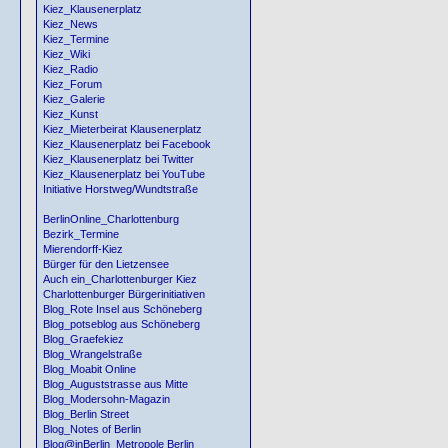
Kiez_Klausenerplatz
Kiez_News
Kiez_Termine
Kiez_Wiki
Kiez_Radio
Kiez_Forum
Kiez_Galerie
Kiez_Kunst
Kiez_Mieterbeirat Klausenerplatz
Kiez_Klausenerplatz bei Facebook
Kiez_Klausenerplatz bei Twitter
Kiez_Klausenerplatz bei YouTube
Initiative Horstweg/Wundtstraße
BerlinOnline_Charlottenburg
Bezirk_Termine
Mierendorff-Kiez
Bürger für den Lietzensee
Auch ein_Charlottenburger Kiez
Charlottenburger Bürgerinitiativen
Blog_Rote Insel aus Schöneberg
Blog_potseblog aus Schöneberg
Blog_Graefekiez
Blog_Wrangelstraße
Blog_Moabit Online
Blog_Auguststrasse aus Mitte
Blog_Modersohn-Magazin
Blog_Berlin Street
Blog_Notes of Berlin
Blog@inBerlin_Metropole Berlin