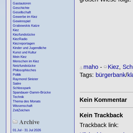
Gastautoren
Geschichte
Gesellschaft
Gewerbe im Kiez
Gewinnspiel
Grabowskis Katze
Kiez
Kiezfundstücke
KiezRadio
Kiezreportagen
Kinder und Jugendliche
Kunst und Kultur
Mein Kiez
Menschen im Kiez
maho
-
Kiez
,
Sch
Netzfundstücke
Philosophisches
Tags:
bürgerbank
/
kl
Politik
Raymond Sinister
Satire
Schlosspark
Spandauer-Damm-Brücke
Technik
Kein Kommentar
Thema des Monats
Wissenschaft
ZeitZeichen
Kein Trackback
Archive
Trackback link:
01.Jul - 31 Jul 2026