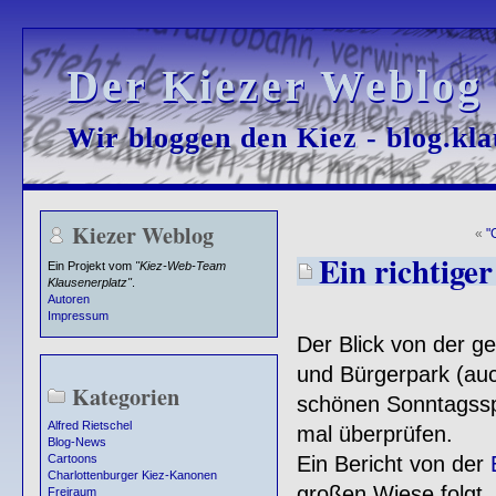
Der Kiezer Weblog
Der Kiezer Weblog
Wir bloggen den Kiez - blog.kla
Wir bloggen den Kiez - blog.kla
Kiezer Weblog
«
"
Ein richtige
Ein Projekt vom
"Kiez-Web-Team
Klausenerplatz"
.
Autoren
Impressum
Der Blick von der g
und Bürgerpark (auc
Kategorien
schönen Sonntagssp
Alfred Rietschel
mal überprüfen.
Blog-News
Ein Bericht von der
Cartoons
Charlottenburger Kiez-Kanonen
großen Wiese folgt.
Freiraum