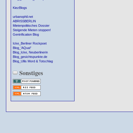
KiezBlogs
urbanophil.net
ABRISSBERLIN
Mietenpolitisches Dossier
Steigende Mieten stoppen!
Gentrification Blog
Icke_Berliner Rockpoet
Blog_'AQua!'
Blog_Icke, Neuberlinerin
Blog_gesichtspunkte.de
Blog_Ullis Mord & Totschlag
Sonstiges