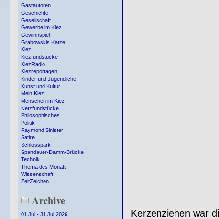
Gastautoren
Geschichte
Gesellschaft
Gewerbe im Kiez
Gewinnspiel
Grabowskis Katze
Kiez
Kiezfundstücke
KiezRadio
Kiezreportagen
Kinder und Jugendliche
Kunst und Kultur
Mein Kiez
Menschen im Kiez
Netzfundstücke
Philosophisches
Politik
Raymond Sinister
Satire
Schlosspark
Spandauer-Damm-Brücke
Technik
Thema des Monats
Wissenschaft
ZeitZeichen
Archive
Kerzenziehen war d
01.Jul - 31 Jul 2026