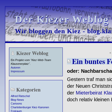
Der Kiezer Weblog
Der Kiezer Weblog
Wir bloggen den Kiez - blog.kla
Wir bloggen den Kiez - blog.kla
Kiezer Weblog
«
Ein buntes F
Ein Projekt vom
"Kiez-Web-Team
Klausenerplatz"
.
Autoren
oder: Nachbarschaf
Impressum
Gestern traf man si
der Neuen Christstr
Kategorien
der
Mieterbeirat Kla
Alfred Rietschel
doch relativ kleine
Blog-News
Cartoons
Charlottenburger Kiez-Kanonen
Freiraum