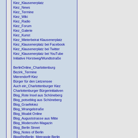
Kiez_Klausenerplatz
Kiez_News
Kiez_Termine
Kiez_Wiki
Kiez_Radio
Kiez_Forum
Kiez_Galerie
Kiez_Kunst
Kiez_Mieterbeirat Klausenerplatz
Kiez_Klausenerplatz bei Facebook
Kiez_Klausenerplatz bei Twitter
Kiez_Klausenerplatz bei YouTube
Initiative Horstweg/Wundtstraße
BerlinOnline_Charlottenburg
Bezirk_Termine
Mierendorff-Kiez
Bürger für den Lietzensee
Auch ein_Charlottenburger Kiez
Charlottenburger Bürgerinitiativen
Blog_Rote Insel aus Schöneberg
Blog_potseblog aus Schöneberg
Blog_Graefekiez
Blog_Wrangelstraße
Blog_Moabit Online
Blog_Auguststrasse aus Mitte
Blog_Modersohn-Magazin
Blog_Berlin Street
Blog_Notes of Berlin
Blog@inBerlin_Metropole Berlin