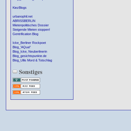
KiezBlogs
urbanophil.net
ABRISSBERLIN
Mietenpolitisches Dossier
Steigende Mieten stoppen!
Gentrification Blog
Icke_Berliner Rockpoet
Blog_'AQua!'
Blog_Icke, Neuberlinerin
Blog_gesichtspunkte.de
Blog_Ullis Mord & Totschlag
Sonstiges