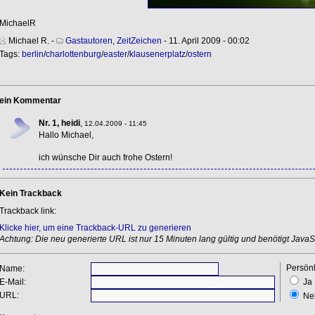
MichaelR
Michael R.
-
Gastautoren
,
ZeitZeichen
- 11. April 2009 - 00:02
Tags:
berlin
/
charlottenburg
/
easter
/
klausenerplatz
/
ostern
ein Kommentar
Nr. 1, heidi
,
12.04.2009 - 11:45
Hallo Michael,
ich wünsche Dir auch frohe Ostern!
Kein Trackback
Trackback link:
Klicke hier, um eine Trackback-URL zu generieren
Achtung: Die neu generierte URL ist nur 15 Minuten lang gültig und benötigt JavaSc
Persönl
Name:
E-Mail:
Ja
URL:
Ne