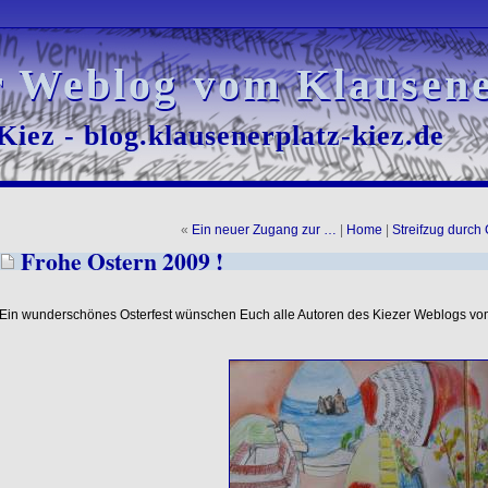
r Weblog vom Klausene
r Weblog vom Klausene
iez - blog.klausenerplatz-kiez.de
iez - blog.klausenerplatz-kiez.de
«
Ein neuer Zugang zur …
|
Home
|
Streifzug durch
Frohe Ostern 2009 !
Ein wunderschönes Osterfest wünschen Euch alle Autoren des Kiezer Weblogs vo