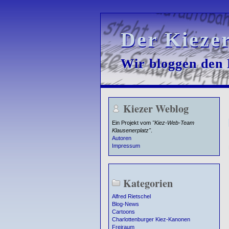
Der Kieze
Der Kieze
Wir bloggen den K
Wir bloggen den K
Kiezer Weblog
Ein Projekt vom
"Kiez-Web-Team
Klausenerplatz"
.
Autoren
Impressum
Kategorien
Alfred Rietschel
Blog-News
Cartoons
Charlottenburger Kiez-Kanonen
Freiraum