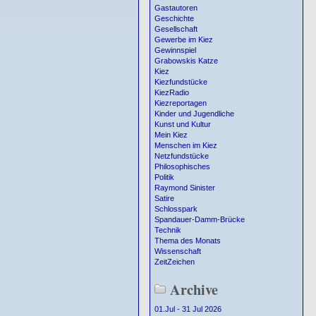
Gastautoren
Geschichte
Gesellschaft
Gewerbe im Kiez
Gewinnspiel
Grabowskis Katze
Kiez
Kiezfundstücke
KiezRadio
Kiezreportagen
Kinder und Jugendliche
Kunst und Kultur
Mein Kiez
Menschen im Kiez
Netzfundstücke
Philosophisches
Politik
Raymond Sinister
Satire
Schlosspark
Spandauer-Damm-Brücke
Technik
Thema des Monats
Wissenschaft
ZeitZeichen
Archive
01.Jul - 31 Jul 2026