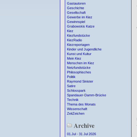
Gastautoren
Geschichte
Gesellschaft
Gewerbe im Kiez
Gewinnspiel
Grabowskis Katze
Kiez
Kiezfundstücke
KiezRadio
Kiezreportagen
Kinder und Jugendliche
Kunst und Kultur
Mein Kiez
Menschen im Kiez
Netzfundstücke
Philosophisches
Politik
Raymond Sinister
Satire
Schlosspark
Spandauer-Damm-Brücke
Technik
Thema des Monats
Wissenschaft
ZeitZeichen
Archive
01.Jul - 31 Jul 2026