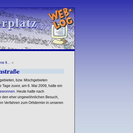
rplatz
rplatz
ine fi…
»
nstraße
gebieten, bzw. Mischgebieten
 Tage zuvor, am 6. Mai 2009, hatte ein
 gewonnen
. Heute hatte nach
e den eher ungewöhnlichen Besuch,
en Verfahren zum Ortstermin in unseren