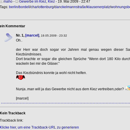
maho
-
Gewerbe im Kiez
,
Kiez
- 19. Mai 2009 - 22:47
Tags:
berlin
/
bordell
/
charlottenburg
/
danckelmannstraße
/
klausenerplatz
/
wohnungsbo
ein Kommentar
Nr. 1,
[marcel]
,
19.05.2009 - 23:32
Oh..
der Herr war doch sogar vor Jahren mal genau wegen dieser S
Kiezbündnisses.
Dort brachte er sogar die gleichen Sprüche “Wenn dort 180 Kilo du
wackeln bei mir die Gläser.”
Das Kiezbündnis konnte ja wohl nicht helfen.
Nunja..man will ja das Gewerbe nicht aus dem Kiez vertreiben,oder?
[marcel]
Kein Trackback
Trackback link:
Klicke hier, um eine Trackback-URL zu generieren