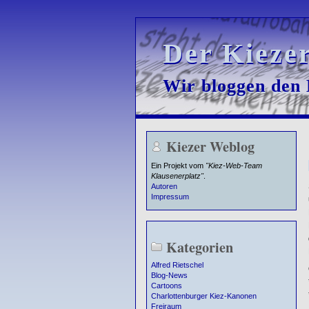
Der Kieze
Der Kieze
Wir bloggen den K
Wir bloggen den K
Kiezer Weblog
Ein Projekt vom
"Kiez-Web-Team
Klausenerplatz"
.
Autoren
Impressum
Kategorien
Alfred Rietschel
Blog-News
Cartoons
Charlottenburger Kiez-Kanonen
Freiraum