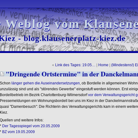
r Weblog vom Klausene
r Weblog vom Klausene
iez - blog.klausenerplatz-kiez.de
iez - blog.klausenerplatz-kiez.de
«
Link des Tages: 19.05…
|
Home
|
(Mindestens!) E
"Dringende Ortstermine" in der Danckelman
Schon
länger gehen die Auseinandersetzungen
, ob Bordelle in allgemeinen Wohn
unzulässig sind und als "störendes Gewerbe" eingestuft werden können. Erst einige
Bordellbetrieb im Bezirk Charlottenburg-Wilmersdorf
vor dem Verwaltungsgericht
Pressemeldungen ein Wohnungsbordell bei uns im Kiez in der Danckelmannstraß
quasi "Damenbesuch": Die Richterin des Verwaltungsgerichts kam in einem weiter
Kiez.
Quellen und weitere Infos:
*
Der Tagesspiegel vom 20.05.2009
*
BZ vom 19.05.2009