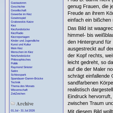
Gastautoren
genug Frauen, die j
Geschichte
Gesellschaft
Freude an ihrem Kör
Gewerbe im Kiez
Gewinnspiel
einfach ein bißchen 
Grabowskis Katze
Kiez
Das Bild ist waagrech
Kiezfundstücke
KiezRadio
himmel- bis weißblau
Kiezreportagen
den Hintergrund für 
Kinder und Jugendliche
Kunst und Kultur
ausgestreckt auf de
Mein Kiez
Menschen im Kiez
der Kopf rechts, wei
Netzfundstücke
Philosophisches
leicht gedreht, so d
Politik
Raymond Sinister
auf die der Maler n
Satire
schrägt einfallende 
Schlosspark
Spandauer-Damm-Brücke
sandfarbenen Körper
Technik
Thema des Monats
realistisch dargeste
Wissenschaft
ZeitZeichen
Eindruck hervorruft
Archive
zwischen Traum und 
Mit diesem Bild wol
01.Jul - 31 Jul 2026