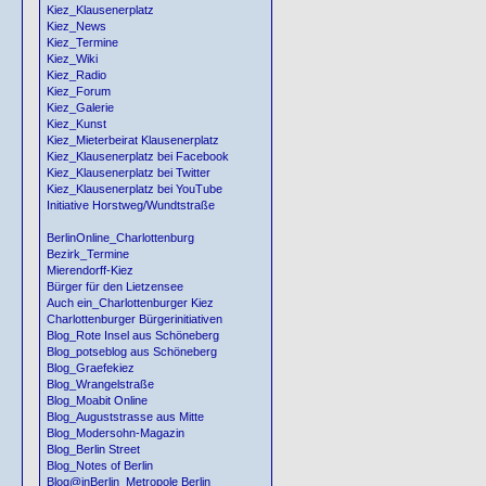
Kiez_Klausenerplatz
Kiez_News
Kiez_Termine
Kiez_Wiki
Kiez_Radio
Kiez_Forum
Kiez_Galerie
Kiez_Kunst
Kiez_Mieterbeirat Klausenerplatz
Kiez_Klausenerplatz bei Facebook
Kiez_Klausenerplatz bei Twitter
Kiez_Klausenerplatz bei YouTube
Initiative Horstweg/Wundtstraße
BerlinOnline_Charlottenburg
Bezirk_Termine
Mierendorff-Kiez
Bürger für den Lietzensee
Auch ein_Charlottenburger Kiez
Charlottenburger Bürgerinitiativen
Blog_Rote Insel aus Schöneberg
Blog_potseblog aus Schöneberg
Blog_Graefekiez
Blog_Wrangelstraße
Blog_Moabit Online
Blog_Auguststrasse aus Mitte
Blog_Modersohn-Magazin
Blog_Berlin Street
Blog_Notes of Berlin
Blog@inBerlin_Metropole Berlin