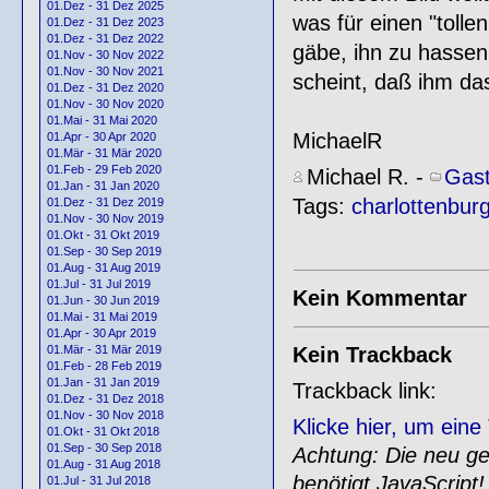
01.Dez - 31 Dez 2025
was für einen "tolle
01.Dez - 31 Dez 2023
01.Dez - 31 Dez 2022
gäbe, ihn zu hasse
01.Nov - 30 Nov 2022
01.Nov - 30 Nov 2021
scheint, daß ihm das
01.Dez - 31 Dez 2020
01.Nov - 30 Nov 2020
01.Mai - 31 Mai 2020
MichaelR
01.Apr - 30 Apr 2020
01.Mär - 31 Mär 2020
01.Feb - 29 Feb 2020
Michael R.
-
Gast
01.Jan - 31 Jan 2020
Tags:
charlottenbur
01.Dez - 31 Dez 2019
01.Nov - 30 Nov 2019
01.Okt - 31 Okt 2019
01.Sep - 30 Sep 2019
01.Aug - 31 Aug 2019
01.Jul - 31 Jul 2019
Kein Kommentar
01.Jun - 30 Jun 2019
01.Mai - 31 Mai 2019
01.Apr - 30 Apr 2019
Kein Trackback
01.Mär - 31 Mär 2019
01.Feb - 28 Feb 2019
01.Jan - 31 Jan 2019
Trackback link:
01.Dez - 31 Dez 2018
01.Nov - 30 Nov 2018
Klicke hier, um ein
01.Okt - 31 Okt 2018
01.Sep - 30 Sep 2018
Achtung: Die neu gen
01.Aug - 31 Aug 2018
benötigt JavaScript!
01.Jul - 31 Jul 2018