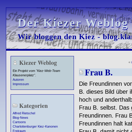
Der Kiezer Weblog
Der Kiezer Weblog
Wir bloggen den Kiez - blog.kla
Wir bloggen den Kiez - blog.kla
Kiezer Weblog
«
Frau B.
Ein Projekt vom
"Kiez-Web-Team
Klausenerplatz"
.
Autoren
Die Freundinnen von
Impressum
B. dieses Bild über
hoch und anderthalb
Kategorien
Frau B. selbst. Das
Alfred Rietschel
Freundinnen. Frau B.
Blog-News
Freundinnen halt kat
Cartoons
Charlottenburger Kiez-Kanonen
Frau B. damit nicht 
Freiraum