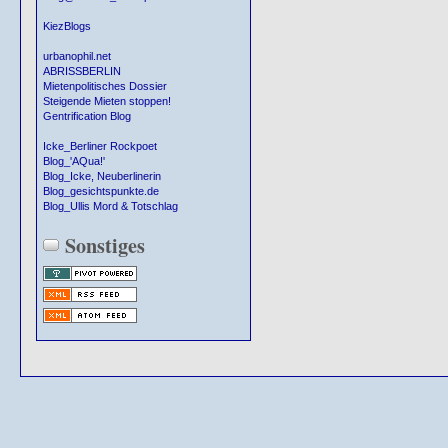
KiezBlogs
urbanophil.net
ABRISSBERLIN
Mietenpolitisches Dossier
Steigende Mieten stoppen!
Gentrification Blog
Icke_Berliner Rockpoet
Blog_'AQua!'
Blog_Icke, Neuberlinerin
Blog_gesichtspunkte.de
Blog_Ullis Mord & Totschlag
Sonstiges