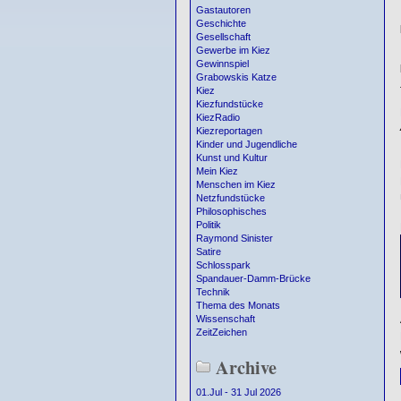
Gastautoren
Geschichte
Gesellschaft
Gewerbe im Kiez
Gewinnspiel
Grabowskis Katze
Kiez
Kiezfundstücke
KiezRadio
Kiezreportagen
Kinder und Jugendliche
Kunst und Kultur
Mein Kiez
Menschen im Kiez
Netzfundstücke
Philosophisches
Politik
Raymond Sinister
Satire
Schlosspark
Spandauer-Damm-Brücke
Technik
Thema des Monats
Wissenschaft
ZeitZeichen
Archive
01.Jul - 31 Jul 2026