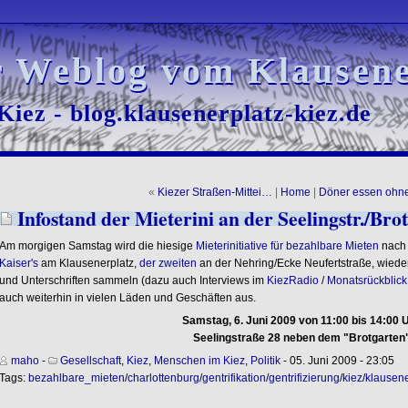
r Weblog vom Klausene
r Weblog vom Klausene
iez - blog.klausenerplatz-kiez.de
iez - blog.klausenerplatz-kiez.de
«
Kiezer Straßen-Mittei…
|
Home
|
Döner essen ohn
Infostand der Mieterini an der Seelingstr./Bro
Am morgigen Samstag wird die hiesige
Mieterinitiative für bezahlbare Mieten
nach 
Kaiser's
am Klausenerplatz,
der zweiten
an der Nehring/Ecke Neufertstraße, wieder
und Unterschriften sammeln (dazu auch Interviews im
KiezRadio
/
Monatsrückblick
auch weiterhin in vielen Läden und Geschäften aus.
Samstag, 6. Juni 2009 von 11:00 bis 14:00 
Seelingstraße 28 neben dem "Brotgarten
maho
-
Gesellschaft
,
Kiez
,
Menschen im Kiez
,
Politik
- 05. Juni 2009 - 23:05
Tags:
bezahlbare_mieten
/
charlottenburg
/
gentrifikation
/
gentrifizierung
/
kiez
/
klausene