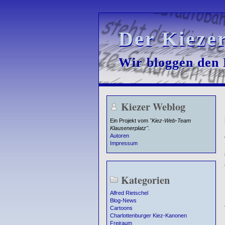
Der Kieze
Der Kieze
Wir bloggen den K
Wir bloggen den K
Kiezer Weblog
Ein Projekt vom
"Kiez-Web-Team
Klausenerplatz"
.
Autoren
Impressum
Kategorien
Alfred Rietschel
Blog-News
Cartoons
Charlottenburger Kiez-Kanonen
Freiraum