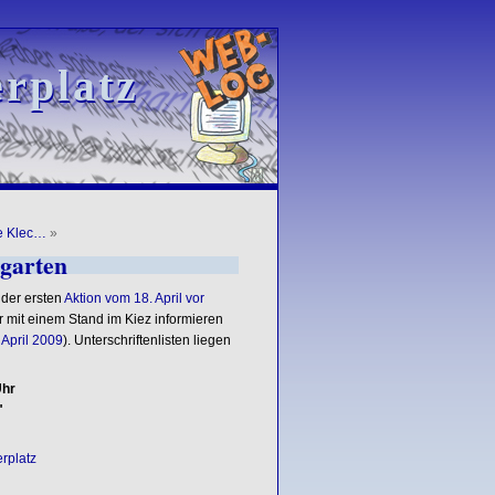
rplatz
rplatz
e Klec…
»
tgarten
der ersten
Aktion vom 18. April vor
 mit einem Stand im Kiez informieren
 April 2009
). Unterschriftenlisten liegen
Uhr
"
rplatz