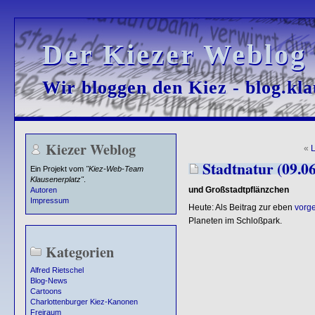
Der Kiezer Weblog
Der Kiezer Weblog
Wir bloggen den Kiez - blog.kla
Wir bloggen den Kiez - blog.kla
Kiezer Weblog
«
L
Stadtnatur (09.0
Ein Projekt vom
"Kiez-Web-Team
Klausenerplatz"
.
und Großstadtpflänzchen
Autoren
Impressum
Heute: Als Beitrag zur eben
vorge
Planeten im Schloßpark.
Kategorien
Alfred Rietschel
Blog-News
Cartoons
Charlottenburger Kiez-Kanonen
Freiraum