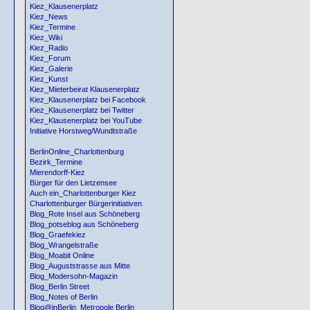
Kiez_Klausenerplatz
Kiez_News
Kiez_Termine
Kiez_Wiki
Kiez_Radio
Kiez_Forum
Kiez_Galerie
Kiez_Kunst
Kiez_Mieterbeirat Klausenerplatz
Kiez_Klausenerplatz bei Facebook
Kiez_Klausenerplatz bei Twitter
Kiez_Klausenerplatz bei YouTube
Initiative Horstweg/Wundtstraße
BerlinOnline_Charlottenburg
Bezirk_Termine
Mierendorff-Kiez
Bürger für den Lietzensee
Auch ein_Charlottenburger Kiez
Charlottenburger Bürgerinitiativen
Blog_Rote Insel aus Schöneberg
Blog_potseblog aus Schöneberg
Blog_Graefekiez
Blog_Wrangelstraße
Blog_Moabit Online
Blog_Auguststrasse aus Mitte
Blog_Modersohn-Magazin
Blog_Berlin Street
Blog_Notes of Berlin
Blog@inBerlin_Metropole Berlin