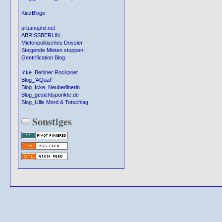
KiezBlogs
urbanophil.net
ABRISSBERLIN
Mietenpolitisches Dossier
Steigende Mieten stoppen!
Gentrification Blog
Icke_Berliner Rockpoet
Blog_'AQua!'
Blog_Icke, Neuberlinerin
Blog_gesichtspunkte.de
Blog_Ullis Mord & Totschlag
Sonstiges