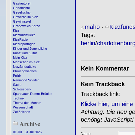
Gastautoren
Geschichte
Gesellschaft
Gewerbe im Kiez
Gewinnspiel
maho
-
Kiezfund
Grabowskis Katze
Kiez
Tags:
Kiezfundstücke
KiezRadio
berlin
/
charlottenbur
Kiezreportagen
Kinder und Jugendliche
Kunst und Kultur
Mein Kiez
Menschen im Kiez
Netzfundstücke
Kein Kommentar
Philosophisches
Politik
Raymond Sinister
Kein Trackback
Satire
Schlosspark
Trackback link:
Spandauer-Damm-Brücke
Technik
Klicke hier, um ein
Thema des Monats
Wissenschaft
Achtung: Die neu gen
ZeitZeichen
benötigt JavaScript!
Archive
01.Jul - 31 Jul 2026
Name: