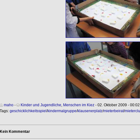
maho
-
Kinder und Jugendliche
,
Menschen im Kiez
- 02. Oktober 2009 - 00:02
Tags:
geschicklichkeitsspiel
/
kindermalgruppe
/
klausenerplatz
/
mieterbeirat
/
mietercl
Kein Kommentar