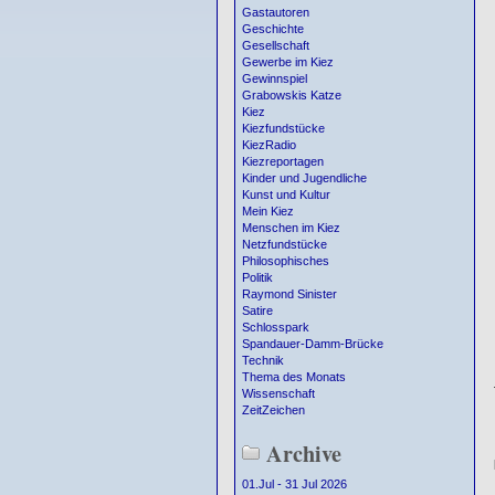
Gastautoren
Geschichte
Gesellschaft
Gewerbe im Kiez
Gewinnspiel
Grabowskis Katze
Kiez
Kiezfundstücke
KiezRadio
Kiezreportagen
Kinder und Jugendliche
Kunst und Kultur
Mein Kiez
Menschen im Kiez
Netzfundstücke
Philosophisches
Politik
Raymond Sinister
Satire
Schlosspark
Spandauer-Damm-Brücke
Technik
Thema des Monats
Wissenschaft
ZeitZeichen
Archive
01.Jul - 31 Jul 2026