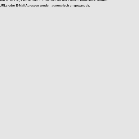
Alle HTML-Tags außer <b> und <i> werden aus Deinem Kommentar entfernt.
URLs oder E-Mail-Adressen werden automatisch umgewandelt.