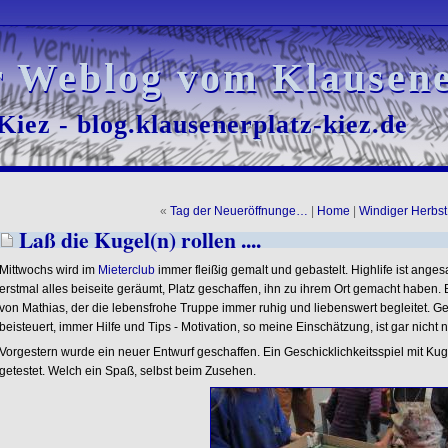
r Weblog vom Klausene
r Weblog vom Klausene
iez - blog.klausenerplatz-kiez.de
iez - blog.klausenerplatz-kiez.de
«
Tag der Neueröffnunge…
|
Home
|
Windiger Herbs
Laß die Kugel(n) rollen ....
Mittwochs wird im
Mieterclub
immer fleißig gemalt und gebastelt. Highlife ist ange
erstmal alles beiseite geräumt, Platz geschaffen, ihn zu ihrem Ort gemacht habe
von Mathias, der die lebensfrohe Truppe immer ruhig und liebenswert begleitet. Ge
beisteuert, immer Hilfe und Tips - Motivation, so meine Einschätzung, ist gar nicht n
Vorgestern wurde ein neuer Entwurf geschaffen. Ein Geschicklichkeitsspiel mit Kug
getestet. Welch ein Spaß, selbst beim Zusehen.