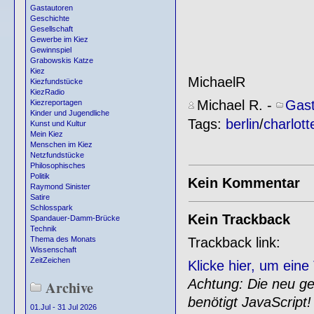
Gastautoren
Geschichte
Gesellschaft
Gewerbe im Kiez
Gewinnspiel
Grabowskis Katze
Kiez
MichaelR
Kiezfundstücke
KiezRadio
Michael R.
-
Gast
Kiezreportagen
Kinder und Jugendliche
Tags:
berlin
/
charlot
Kunst und Kultur
Mein Kiez
Menschen im Kiez
Netzfundstücke
Philosophisches
Politik
Kein Kommentar
Raymond Sinister
Satire
Schlosspark
Kein Trackback
Spandauer-Damm-Brücke
Technik
Trackback link:
Thema des Monats
Wissenschaft
ZeitZeichen
Klicke hier, um ein
Achtung: Die neu gen
Archive
benötigt JavaScript!
01.Jul - 31 Jul 2026