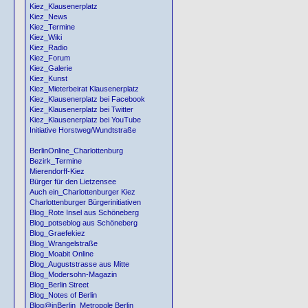
Kiez_Klausenerplatz
Kiez_News
Kiez_Termine
Kiez_Wiki
Kiez_Radio
Kiez_Forum
Kiez_Galerie
Kiez_Kunst
Kiez_Mieterbeirat Klausenerplatz
Kiez_Klausenerplatz bei Facebook
Kiez_Klausenerplatz bei Twitter
Kiez_Klausenerplatz bei YouTube
Initiative Horstweg/Wundtstraße
BerlinOnline_Charlottenburg
Bezirk_Termine
Mierendorff-Kiez
Bürger für den Lietzensee
Auch ein_Charlottenburger Kiez
Charlottenburger Bürgerinitiativen
Blog_Rote Insel aus Schöneberg
Blog_potseblog aus Schöneberg
Blog_Graefekiez
Blog_Wrangelstraße
Blog_Moabit Online
Blog_Auguststrasse aus Mitte
Blog_Modersohn-Magazin
Blog_Berlin Street
Blog_Notes of Berlin
Blog@inBerlin_Metropole Berlin