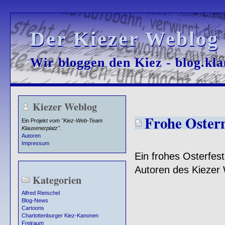
Der Kiezer Weblog
Der Kiezer Weblog
Wir bloggen den Kiez - blog.kla
Wir bloggen den Kiez - blog.kla
Kiezer Weblog
Frohe Oster
Ein Projekt vom
"Kiez-Web-Team
Klausenerplatz"
.
Autoren
Impressum
Ein frohes Osterfes
Autoren des Kiezer
Kategorien
Alfred Rietschel
Blog-News
Cartoons
Charlottenburger Kiez-Kanonen
Freiraum