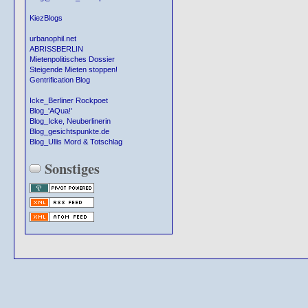
KiezBlogs
urbanophil.net
ABRISSBERLIN
Mietenpolitisches Dossier
Steigende Mieten stoppen!
Gentrification Blog
Icke_Berliner Rockpoet
Blog_'AQua!'
Blog_Icke, Neuberlinerin
Blog_gesichtspunkte.de
Blog_Ullis Mord & Totschlag
Sonstiges